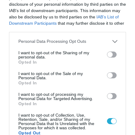
disclosure of your personal information by third parties on the
IAB’s list of downstream participants. This information may
also be disclosed by us to third parties on the
IAB’s List of
Downstream Participants
that may further disclose it to other
third parties.
Please note that this website/app uses one or more Google
Personal Data Processing Opt Outs
services and may gather and store information including but
not limited to your visit or usage behaviour. You may click to
I want to opt-out of the Sharing of my
personal data.
grant or deny consent to Google and its third-party tags to
Opted In
use your data for below specified purposes in below Google
consent section.
I want to opt-out of the Sale of my
Personal Data.
Opted In
I want to opt-out of processing my
Personal Data for Targeted Advertising.
Opted In
I want to opt-out of Collection, Use,
Retention, Sale, and/or Sharing of my
Personal Data that Is Unrelated with the
Purposes for which it was collected.
Opted Out