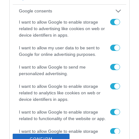
ΡΟΗ ΕΙΔΗΣΕΩΝ
Google consents
Το χρηματοδοτούμενο
από την ΕΕ έργο “The
I want to allow Google to enable storage
Gaming Police”
related to advertising like cookies on web or
ενισχύει την ασφάλεια
device identifiers in apps.
31.07.2026
των παιδιών στο
διαδίκτυο
I want to allow my user data to be sent to
ΑΑΔΕ: Διευκρινίσεις
Google for online advertising purposes.
για τα πρόστιμα σε
παραβάσεις που
I want to allow Google to send me
αφορούν τους ΦΗΜ
31.07.2026
personalized advertising.
Σ. Καλαφάτης: «Η
I want to allow Google to enable storage
Τεχνητή Νοημοσύνη
related to analytics like cookies on web or
δεν είναι απλώς μια
device identifiers in apps.
νέα τεχνολογία, είναι
31.07.2026
μια νέα βιομηχανική
I want to allow Google to enable storage
επανάσταση»
related to functionality of the website or app.
Νέος οδηγός του ΕΚΤ
για τη χρηματοδότηση
I want to allow Google to enable storage
των ελληνικών
related to personalization.