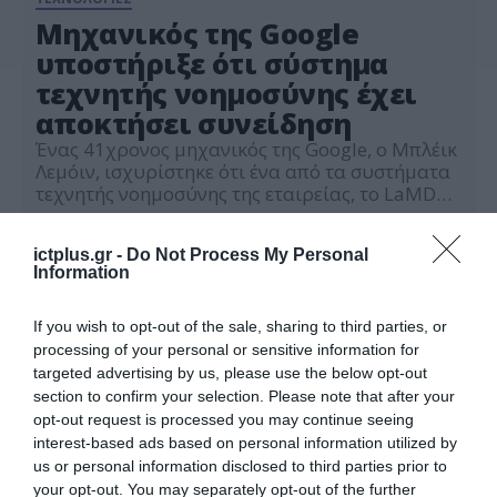
Mηχανικός της Google
υποστήριξε ότι σύστημα
τεχνητής νοημοσύνης έχει
αποκτήσει συνείδηση
Ένας 41χρονος μηχανικός της Google, o Μπλέικ
Λεμόιν, ισχυρίστηκε ότι ένα από τα συστήματα
τεχνητής νοημοσύνης της εταιρείας, το LaMDA
(Language Model for Dialogue Applications),
14.06.2022
έχει αποκτήσει συνείδηση και αισθήματα και
ictplus.gr -
Do Not Process My Personal
μάλιστα ζητά να έχει δικαιώματα και οι
Information
επιθυμίες του να γίνονται σεβαστές. Η Google
διάψευσε κατηγορηματικά ότι κάτι τέτοιο
ισχύει και έθεσε σε αναγκαστική […]
If you wish to opt-out of the sale, sharing to third parties, or
processing of your personal or sensitive information for
targeted advertising by us, please use the below opt-out
section to confirm your selection. Please note that after your
opt-out request is processed you may continue seeing
interest-based ads based on personal information utilized by
us or personal information disclosed to third parties prior to
your opt-out. You may separately opt-out of the further