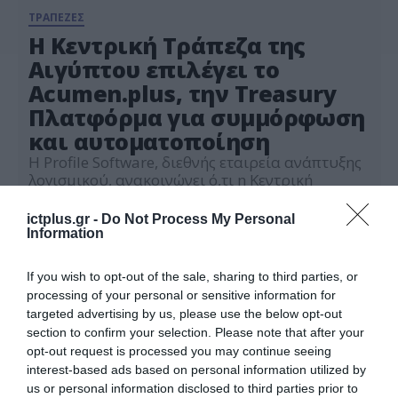
ΤΡΑΠΕΖΕΣ
Η Κεντρική Τράπεζα της
Αιγύπτου επιλέγει το
Acumen.plus, την Treasury
Πλατφόρμα για συμμόρφωση
και αυτοματοποίηση
Η Profile Software, διεθνής εταιρεία ανάπτυξης
λογισμικού, ανακοινώνει ό,τι η Κεντρική
Τράπεζα της Αιγύπτου (CBE) επέλεξε το
Acumen.plus, το διεθνώς εφαρμοσμένο
ictplus.gr -
Do Not Process My Personal
14.09.2022
Σύστημα Διαχείρισης Διαθεσίμων (Treasury
Information
Management System), για την αποτελεσματική
διαχείριση και βελτιστοποίηση των
If you wish to opt-out of the sale, sharing to third parties, or
λειτουργιών της, με ταυτόχρονη συμμόρφωση
processing of your personal or sensitive information for
και πλήρη γκάμα αναφορών για διαχείριση
targeted advertising by us, please use the below opt-out
αποθεματικών και χρέους. Η πλατφόρμα θα
section to confirm your selection. Please note that after your
εγκατασταθεί στα κεντρικά γραφεία […]
opt-out request is processed you may continue seeing
interest-based ads based on personal information utilized by
us or personal information disclosed to third parties prior to