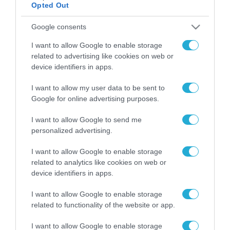
Opted Out
ΡΟΗ ΕΙΔΗΣΕΩΝ
Google consents
I want to allow Google to enable storage
Το χρηματοδοτούμενο
related to advertising like cookies on web or
από την ΕΕ έργο “The
device identifiers in apps.
Gaming Police”
ενισχύει την ασφάλεια
31.07.2026
των παιδιών στο
I want to allow my user data to be sent to
διαδίκτυο
Google for online advertising purposes.
ΑΑΔΕ: Διευκρινίσεις
για τα πρόστιμα σε
I want to allow Google to send me
παραβάσεις που
personalized advertising.
αφορούν τους ΦΗΜ
31.07.2026
I want to allow Google to enable storage
related to analytics like cookies on web or
Σ. Καλαφάτης: «Η
device identifiers in apps.
Τεχνητή Νοημοσύνη
δεν είναι απλώς μια
I want to allow Google to enable storage
νέα τεχνολογία, είναι
31.07.2026
μια νέα βιομηχανική
related to functionality of the website or app.
επανάσταση»
Νέος οδηγός του ΕΚΤ
I want to allow Google to enable storage