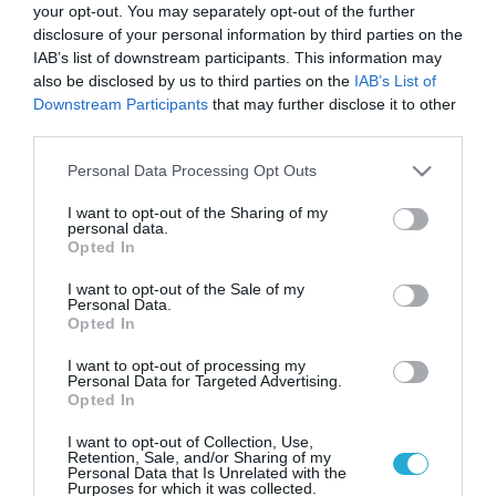
your opt-out. You may separately opt-out of the further
disclosure of your personal information by third parties on the
IAB’s list of downstream participants. This information may
also be disclosed by us to third parties on the
IAB’s List of
Downstream Participants
that may further disclose it to other
third parties.
Please note that this website/app uses one or more Google
Personal Data Processing Opt Outs
services and may gather and store information including but
not limited to your visit or usage behaviour. You may click to
I want to opt-out of the Sharing of my
personal data.
grant or deny consent to Google and its third-party tags to
Opted In
use your data for below specified purposes in below Google
consent section.
I want to opt-out of the Sale of my
Personal Data.
Opted In
I want to opt-out of processing my
Personal Data for Targeted Advertising.
Opted In
I want to opt-out of Collection, Use,
Retention, Sale, and/or Sharing of my
Personal Data that Is Unrelated with the
Purposes for which it was collected.