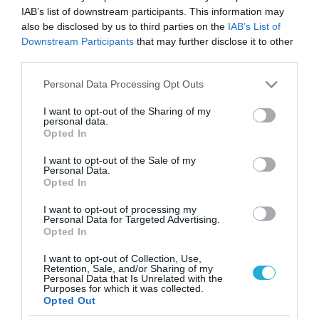
IAB’s list of downstream participants. This information may
also be disclosed by us to third parties on the
IAB’s List of
Downstream Participants
that may further disclose it to other
third parties.
Please note that this website/app uses one or more Google
Personal Data Processing Opt Outs
services and may gather and store information including but
not limited to your visit or usage behaviour. You may click to
I want to opt-out of the Sharing of my
personal data.
grant or deny consent to Google and its third-party tags to
Opted In
use your data for below specified purposes in below Google
consent section.
I want to opt-out of the Sale of my
Personal Data.
Opted In
I want to opt-out of processing my
Personal Data for Targeted Advertising.
Opted In
I want to opt-out of Collection, Use,
Retention, Sale, and/or Sharing of my
Personal Data that Is Unrelated with the
ΡΟΗ ΕΙΔΗΣΕΩΝ
Purposes for which it was collected.
Opted Out
Το χρηματοδοτούμενο