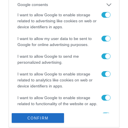
από την ΕΕ έργο “The
Google consents
Gaming Police”
ενισχύει την ασφάλεια
I want to allow Google to enable storage
31.07.2026
των παιδιών στο
related to advertising like cookies on web or
διαδίκτυο
device identifiers in apps.
ΑΑΔΕ: Διευκρινίσεις
για τα πρόστιμα σε
I want to allow my user data to be sent to
παραβάσεις που
Google for online advertising purposes.
αφορούν τους ΦΗΜ
31.07.2026
I want to allow Google to send me
personalized advertising.
Σ. Καλαφάτης: «Η
Τεχνητή Νοημοσύνη
δεν είναι απλώς μια
I want to allow Google to enable storage
νέα τεχνολογία, είναι
related to analytics like cookies on web or
31.07.2026
μια νέα βιομηχανική
device identifiers in apps.
επανάσταση»
Νέος οδηγός του ΕΚΤ
I want to allow Google to enable storage
για τη χρηματοδότηση
related to functionality of the website or app.
των ελληνικών
επιχειρήσεων στον
31.07.2026
I want to allow Google to enable storage
χώρο της άμυνας
CONFIRM
related to personalization.