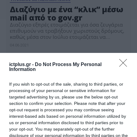
Διαζύγιο με ένα “κλικ” μέσω
mail από το gov.gr
Διαζύγιο εξπρές ετοιμάζεται για όσα ζευγάρια
επιθυμούν να τραβήξουν χωριστούς δρόμους,
καθώς μέσα στον Ιούλιο ετοιμάζεται να
λειτουργήσει πιλοτικά η πλατφόρμα στην
04.06.2021
ενιαία ψηφιακή πύλη (gov.gr) μέσω της οποίας
θα υλοποιείται ψηφιακά η διαδικασία έκδοσης
του συναινετικού διαζυγίου. Επιπλέον θα
ictplus.gr -
Do Not Process My Personal
δημιουργηθούν νέες δομές για την υποστήριξη
Information
των εισερχόμενων εκκρεμοτήτων στη βάση
δεδομένων του πληροφοριακού συστήματος
If you wish to opt-out of the sale, sharing to third parties, or
[…]
processing of your personal or sensitive information for
targeted advertising by us, please use the below opt-out
section to confirm your selection. Please note that after your
opt-out request is processed you may continue seeing
interest-based ads based on personal information utilized by
us or personal information disclosed to third parties prior to
your opt-out. You may separately opt-out of the further
disclosure of your personal information by third parties on the