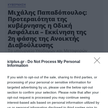
ΚΥΒΕΡΝΗΣΗ
Μιχάλης Παπαδόπουλος:
Προτεραιότητα της
κυβέρνησης η Οδική
Ασφάλεια – Εκκίνηση της
2η φάσης της Ανοικτής
Διαβούλευσης
Το υπουργείο Υποδομών και Μεταφορών
εκκίνησε τη δεύτερη φάση της ευρείας και
ανοιχτής Διαβούλευσης με δημόσιους φορείς
ictplus.gr -
Do Not Process My Personal
και μη που εμπλέκονται στην οδική ασφάλεια,
Information
16.05.2022
στο πλαίσιο διαμόρφωσης του Εθνικού
Στρατηγικού Σχεδίου για την Οδική Ασφάλεια
If you wish to opt-out of the sale, sharing to third parties, or
για την περίοδο 2021-2030. Το Εθνικό
processing of your personal or sensitive information for
Στρατηγικό Σχέδιο Οδικής Ασφάλειας
targeted advertising by us, please use the below opt-out
περιλαμβάνει αποτελεσματικές στοχευμένες
section to confirm your selection. Please note that after your
και οριζόντιες πολιτικές, που στηρίζονται σε
opt-out request is processed you may continue seeing
πραγματικά […]
interest-based ads based on personal information utilized by
us or personal information disclosed to third parties prior to