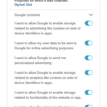
Purposes for which it was collected.
Opted Out
Google consents
ΡΟΗ ΕΙΔΗΣΕΩΝ
I want to allow Google to enable storage
related to advertising like cookies on web or
Το χρηματοδοτούμενο
device identifiers in apps.
από την ΕΕ έργο “The
Gaming Police”
ενισχύει την ασφάλεια
I want to allow my user data to be sent to
31.07.2026
των παιδιών στο
Google for online advertising purposes.
διαδίκτυο
ΑΑΔΕ: Διευκρινίσεις
I want to allow Google to send me
για τα πρόστιμα σε
personalized advertising.
παραβάσεις που
αφορούν τους ΦΗΜ
31.07.2026
I want to allow Google to enable storage
related to analytics like cookies on web or
device identifiers in apps.
Σ. Καλαφάτης: «Η
Τεχνητή Νοημοσύνη
δεν είναι απλώς μια
I want to allow Google to enable storage
νέα τεχνολογία, είναι
related to functionality of the website or app.
31.07.2026
μια νέα βιομηχανική
επανάσταση»