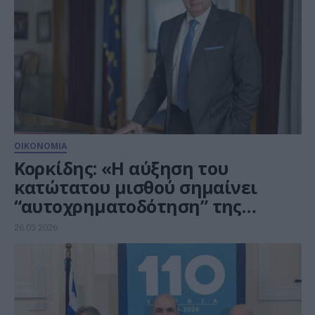
ΟΙΚΟΝΟΜΙΑ
Κορκίδης: «Η αύξηση του
κατώτατου μισθού σημαίνει
“αυτοχρηματοδότηση” της
αγοράς»
26.03.2026