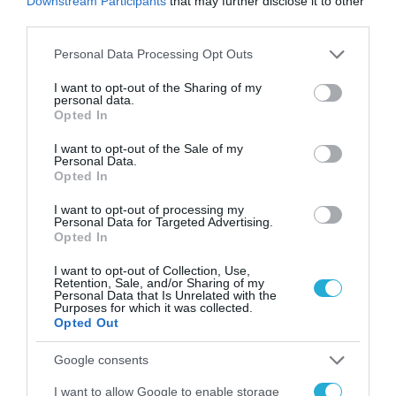
Downstream Participants
that may further disclose it to other
third parties.
Please note that this website/app uses one or more Google
Personal Data Processing Opt Outs
ΕΠΙΧΕΙΡΗΣΕΙΣ
services and may gather and store information including but
Η ΕΕ αποφασίζει για την
not limited to your visit or usage behaviour. You may click to
I want to opt-out of the Sharing of my
personal data.
ανταγωνιστικότητα των ΜμΕ και
grant or deny consent to Google and its third-party tags to
Opted In
use your data for below specified purposes in below Google
το μέλλον του «Made in Europe»
consent section.
I want to opt-out of the Sale of my
Personal Data.
11.02.2026
Opted In
I want to opt-out of processing my
Personal Data for Targeted Advertising.
Opted In
I want to opt-out of Collection, Use,
Retention, Sale, and/or Sharing of my
Personal Data that Is Unrelated with the
Purposes for which it was collected.
Opted Out
Google consents
I want to allow Google to enable storage