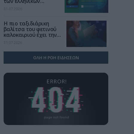
των ελληνικών
επιχειρήσεων στον
31.07.2026
χώρο της άμυνας
Η πιο ταξιδιάρικη
βαλίτσα του φετινού
καλοκαιριού έχει την
υπογραφή της Xiaomi
31.07.2026
ΟΛΗ Η ΡΟΗ ΕΙΔΗΣΕΩΝ