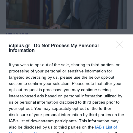
ΟΙΚΟΝΟΜΙΑ
ΕΒΕΠ: «Ενεργοποίηση του
ictplus.gr -
Do Not Process My Personal
πλαφόν για τη προστασία της
Information
αγοράς χωρίς δημοσιονομικό
If you wish to opt-out of the sale, sharing to third parties, or
κόστος»
11.03.2026
processing of your personal or sensitive information for
targeted advertising by us, please use the below opt-out
section to confirm your selection. Please note that after your
opt-out request is processed you may continue seeing
interest-based ads based on personal information utilized by
us or personal information disclosed to third parties prior to
your opt-out. You may separately opt-out of the further
disclosure of your personal information by third parties on the
IAB’s list of downstream participants. This information may
also be disclosed by us to third parties on the
IAB’s List of