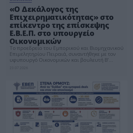
«Ο Δεκάλογος της
Επιχειρηματικότητας» στο
επίκεντρο της επίσκεψης
Ε.Β.Ε.Π. στο υπουργείο
Οικονομικών
Το προεδρείο του Εμπορικού και Βιομηχανικού
Επιμελητηρίου Πειραιά, συναντήθηκε με τον
υφυπουργό Οικονομικών και βουλευτή Β’
Πειραιά, Δημήτρη Μαρκόπουλο, στο πλαίσιο
23.07.2026
του διαλόγου των παραγωγικών φορέων με την
κυβέρνηση, ενόψει των εξαγγελιών του
Πρωθυπουργού στη ΔΕΘ. Στο επίκεντρο της
συνάντησης βρέθηκε ο «Δεκάλογος της
Επιχειρηματικότητας» του Ε.Β.Ε.Π., ως μία
δέσμη δέκα βασικών προτεραιοτήτων των
μικρομεσαίων […]