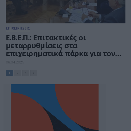
ΕΠΙΧΕΙΡΗΣΕΙΣ
Ε.Β.Ε.Π.: Επιτακτικές οι
μεταρρυθμίσεις στα
επιχειρηματικά πάρκα για τον
παραγωγικό μετασχηματισμό
08.04.2025
1
2
3
»