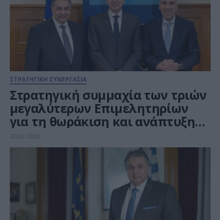
ΣΤΡΑΤΗΓΙΚΗ ΣΥΝΕΡΓΑΣΙΑ
Στρατηγική συμμαχία των τριών
μεγαλύτερων Επιμελητηρίων
για τη θωράκιση και ανάπτυξη
της Ελληνικής μεταποίησης
20.03.2026