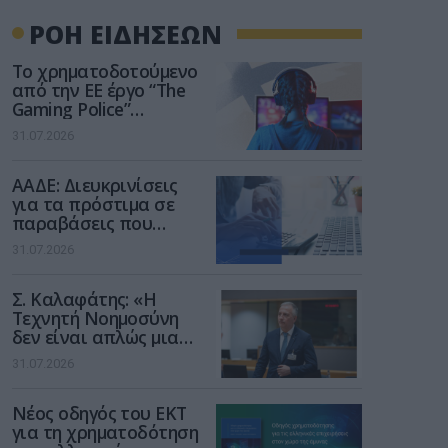
ΡΟΗ ΕΙΔΗΣΕΩΝ
Το χρηματοδοτούμενο
από την ΕΕ έργο “The
Gaming Police”
ενισχύει την ασφάλεια
31.07.2026
των παιδιών στο
διαδίκτυο
ΑΑΔΕ: Διευκρινίσεις
για τα πρόστιμα σε
παραβάσεις που
αφορούν τους ΦΗΜ
31.07.2026
Σ. Καλαφάτης: «Η
Τεχνητή Νοημοσύνη
δεν είναι απλώς μια
νέα τεχνολογία, είναι
31.07.2026
μια νέα βιομηχανική
επανάσταση»
Νέος οδηγός του ΕΚΤ
για τη χρηματοδότηση