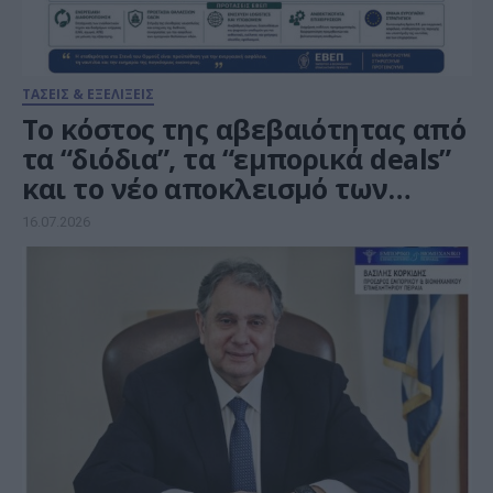
ΤΑΣΕΙΣ & ΕΞΕΛΙΞΕΙΣ
Το κόστος της αβεβαιότητας από
τα “διόδια”, τα “εμπορικά deals”
και το νέο αποκλεισμό των
Στενών του Ορμούζ
16.07.2026