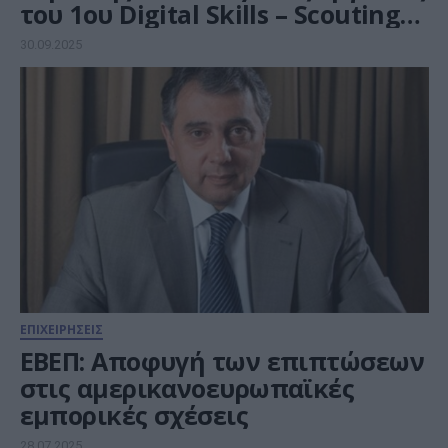
του 1ου Digital Skills – Scouting
ICT People
30.09.2025
ΕΠΙΧΕΙΡΗΣΕΙΣ
ΕΒΕΠ: Αποφυγή των επιπτώσεων
στις αμερικανοευρωπαϊκές
εμπορικές σχέσεις
28.07.2025