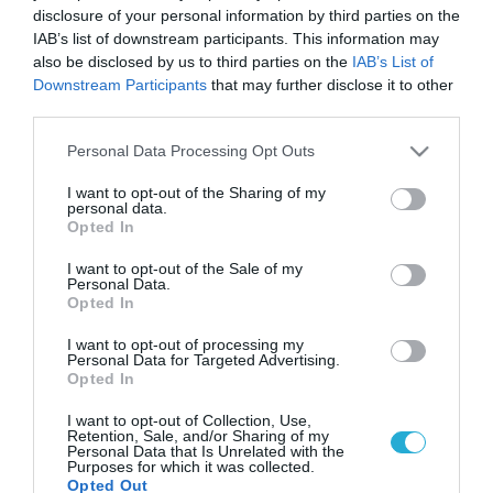
disclosure of your personal information by third parties on the
IAB’s list of downstream participants. This information may
also be disclosed by us to third parties on the
IAB’s List of
Downstream Participants
that may further disclose it to other
third parties.
Please note that this website/app uses one or more Google
Personal Data Processing Opt Outs
services and may gather and store information including but
not limited to your visit or usage behaviour. You may click to
I want to opt-out of the Sharing of my
personal data.
grant or deny consent to Google and its third-party tags to
Opted In
use your data for below specified purposes in below Google
consent section.
I want to opt-out of the Sale of my
Personal Data.
Opted In
I want to opt-out of processing my
Personal Data for Targeted Advertising.
Opted In
I want to opt-out of Collection, Use,
Retention, Sale, and/or Sharing of my
Personal Data that Is Unrelated with the
Purposes for which it was collected.
Opted Out