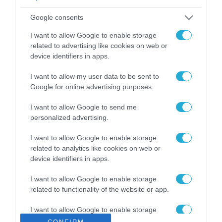
ΡΟΗ ΕΙΔΗΣΕΩΝ
Google consents
Το χρηματοδοτούμενο
από την ΕΕ έργο “The
I want to allow Google to enable storage
Gaming Police”
related to advertising like cookies on web or
ενισχύει την ασφάλεια
device identifiers in apps.
31.07.2026
των παιδιών στο
διαδίκτυο
I want to allow my user data to be sent to
ΑΑΔΕ: Διευκρινίσεις
Google for online advertising purposes.
για τα πρόστιμα σε
παραβάσεις που
I want to allow Google to send me
αφορούν τους ΦΗΜ
31.07.2026
personalized advertising.
Σ. Καλαφάτης: «Η
I want to allow Google to enable storage
Τεχνητή Νοημοσύνη
related to analytics like cookies on web or
δεν είναι απλώς μια
device identifiers in apps.
νέα τεχνολογία, είναι
31.07.2026
μια νέα βιομηχανική
I want to allow Google to enable storage
επανάσταση»
related to functionality of the website or app.
Νέος οδηγός του ΕΚΤ
για τη χρηματοδότηση
I want to allow Google to enable storage
των ελληνικών
related to personalization.