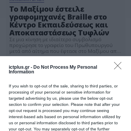
To Μαξίμου έστειλε
γραφομηχανές Braille στο
Κέντρο Εκπαιδεύσεως και
Αποκαταστάσεως Τυφλών
Σε μια κίνηση με ιδιαίτερο συμβολισμό
προχώρησε το γραφείο του Πρωθυπουργού
μετά από αίτημα που έφτασε στο Μαξίμου από
το Κέντρο Εκπαιδεύσεως και Αποκαταστάσεως
31.05.2022
Τυφλών που εδρεύει στην Καλλιθέα. Πιο
ictplus.gr -
Do Not Process My Personal
συγκεκριμένα, το γραφείο του διευθυντή του
Information
Πρωθυπουργού, Γρηγόρη Δημητριάδη,
ανταποκρίθηκε άμεσα στην πρόσκληση για
προσφορά προς το ΚΕΑΤ φροντίζοντας άμεσα
If you wish to opt-out of the sale, sharing to third parties, or
να παραδοθούν έξι (6) γραφομηχανές […]
processing of your personal or sensitive information for
targeted advertising by us, please use the below opt-out
section to confirm your selection. Please note that after your
opt-out request is processed you may continue seeing
interest-based ads based on personal information utilized by
us or personal information disclosed to third parties prior to
your opt-out. You may separately opt-out of the further