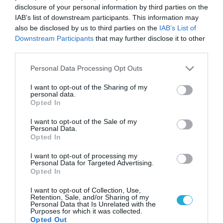
disclosure of your personal information by third parties on the
IAB’s list of downstream participants. This information may
also be disclosed by us to third parties on the
IAB’s List of
Downstream Participants
that may further disclose it to other
third parties.
Please note that this website/app uses one or more Google
Personal Data Processing Opt Outs
services and may gather and store information including but
not limited to your visit or usage behaviour. You may click to
I want to opt-out of the Sharing of my
personal data.
grant or deny consent to Google and its third-party tags to
Opted In
use your data for below specified purposes in below Google
consent section.
I want to opt-out of the Sale of my
Personal Data.
Opted In
I want to opt-out of processing my
Personal Data for Targeted Advertising.
Opted In
I want to opt-out of Collection, Use,
Retention, Sale, and/or Sharing of my
Personal Data that Is Unrelated with the
Purposes for which it was collected.
Opted Out