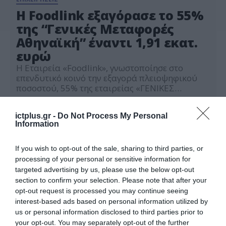
H Foodlink εξαγόρασε το 55%
της “Γενικές Μεταφορές
Αθηναϊκή” έναντι 1,91 εκατ.
ευρώ
Η Εταιρεία «Foodlink», γνωστοποίησε στο
επενδυτικό κοινό την εξαγορά πλειοψηφικού
ποσοστού, 55% της εταιρείας «ΓΕΝΙΚΕΣ
ΜΕΤΑΦΟΡΕΣ – ΑΘΗΝΑΪΚΗ ΑΝΩΝΥΜΟΣ
11.11.2021
ΕΤΑΙΡΕΙΑ». Η εταιρεία ΓΕΝΙΚΕΣ ΜΕΤΑΦΟΡΕΣ
ictplus.gr -
Do Not Process My Personal
ΑΘΗΝΑΪΚΗ Α.Ε. δραστηριοποιείται στο χώρο
Information
των εθνικών μεταφορών από το 1969. Με
υποκαταστήματα στις μεγαλύτερες ελληνικές
πόλεις και ένα ευρύ δίκτυο αντιπροσώπων και
If you wish to opt-out of the sale, sharing to third parties, or
ανταποκριτών, προσφέρει ένα πλήρες φάσμα
processing of your personal or sensitive information for
υπηρεσιών μεταφορών και […]
targeted advertising by us, please use the below opt-out
section to confirm your selection. Please note that after your
opt-out request is processed you may continue seeing
interest-based ads based on personal information utilized by
us or personal information disclosed to third parties prior to
your opt-out. You may separately opt-out of the further