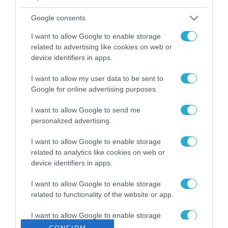
ΡΟΗ ΕΙΔΗΣΕΩΝ
Google consents
Το χρηματοδοτούμενο
από την ΕΕ έργο “The
I want to allow Google to enable storage
Gaming Police”
related to advertising like cookies on web or
ενισχύει την ασφάλεια
device identifiers in apps.
31.07.2026
των παιδιών στο
διαδίκτυο
I want to allow my user data to be sent to
ΑΑΔΕ: Διευκρινίσεις
Google for online advertising purposes.
για τα πρόστιμα σε
παραβάσεις που
I want to allow Google to send me
αφορούν τους ΦΗΜ
31.07.2026
personalized advertising.
Σ. Καλαφάτης: «Η
I want to allow Google to enable storage
Τεχνητή Νοημοσύνη
related to analytics like cookies on web or
δεν είναι απλώς μια
device identifiers in apps.
νέα τεχνολογία, είναι
31.07.2026
μια νέα βιομηχανική
I want to allow Google to enable storage
επανάσταση»
related to functionality of the website or app.
Νέος οδηγός του ΕΚΤ
για τη χρηματοδότηση
I want to allow Google to enable storage
των ελληνικών
related to personalization.