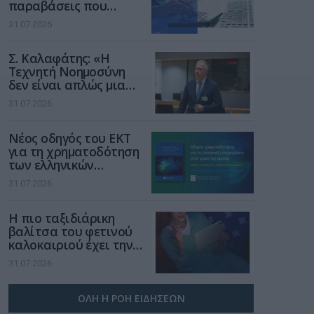
παραβάσεις που
αφορούν τους ΦΗΜ
31.07.2026
Σ. Καλαφάτης: «Η
Τεχνητή Νοημοσύνη
δεν είναι απλώς μια
νέα τεχνολογία, είναι
31.07.2026
μια νέα βιομηχανική
επανάσταση»
Νέος οδηγός του ΕΚΤ
για τη χρηματοδότηση
των ελληνικών
επιχειρήσεων στον
31.07.2026
χώρο της άμυνας
Η πιο ταξιδιάρικη
βαλίτσα του φετινού
καλοκαιριού έχει την
υπογραφή της Xiaomi
31.07.2026
ΟΛΗ Η ΡΟΗ ΕΙΔΗΣΕΩΝ