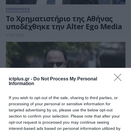
ΕΠΙΧΕΙΡΗΣΕΙΣ
Το Χρηματιστήριο της Αθήνας
υποδέχθηκε την Alter Ego Media
27.01.2025
ictplus.gr -
Do Not Process My Personal
Information
If you wish to opt-out of the sale, sharing to third parties, or
processing of your personal or sensitive information for
targeted advertising by us, please use the below opt-out
section to confirm your selection. Please note that after your
ΕΠΙΧΕΙΡΗΣΕΙΣ
opt-out request is processed you may continue seeing
Και ο Όμιλος Μαρινάκη ανάμεσα
interest-based ads based on personal information utilized by