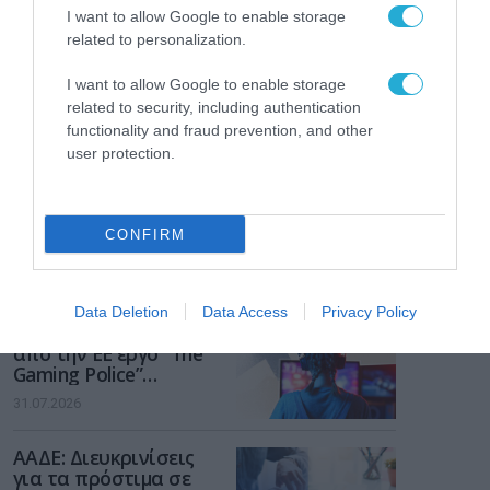
I want to allow Google to enable storage
related to personalization.
I want to allow Google to enable storage
related to security, including authentication
functionality and fraud prevention, and other
user protection.
CONFIRM
ΡΟΗ ΕΙΔΗΣΕΩΝ
Data Deletion
Data Access
Privacy Policy
Το χρηματοδοτούμενο
από την ΕΕ έργο “The
Gaming Police”
ενισχύει την ασφάλεια
31.07.2026
των παιδιών στο
διαδίκτυο
ΑΑΔΕ: Διευκρινίσεις
για τα πρόστιμα σε