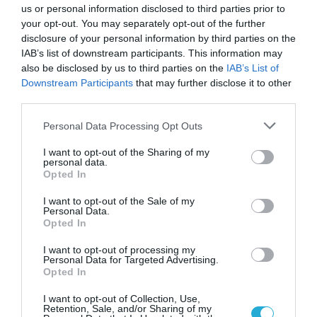
στους «μνηστήρες» για τον
us or personal information disclosed to third parties prior to
your opt-out. You may separately opt-out of the further
Κωτσόβολο
disclosure of your personal information by third parties on the
10.10.2023
IAB’s list of downstream participants. This information may
also be disclosed by us to third parties on the
IAB’s List of
Downstream Participants
that may further disclose it to other
third parties.
Please note that this website/app uses one or more Google
Personal Data Processing Opt Outs
services and may gather and store information including but
not limited to your visit or usage behaviour. You may click to
I want to opt-out of the Sharing of my
personal data.
grant or deny consent to Google and its third-party tags to
Opted In
use your data for below specified purposes in below Google
consent section.
I want to opt-out of the Sale of my
Personal Data.
Opted In
I want to opt-out of processing my
ΕΠΙΧΕΙΡΗΣΕΙΣ
Personal Data for Targeted Advertising.
Ο Βαγγέλης Μαρινάκης
Opted In
εξαγόρασε την εταιρεία
I want to opt-out of Collection, Use,
Retention, Sale, and/or Sharing of my
ταχυμεταφορών Courier Center