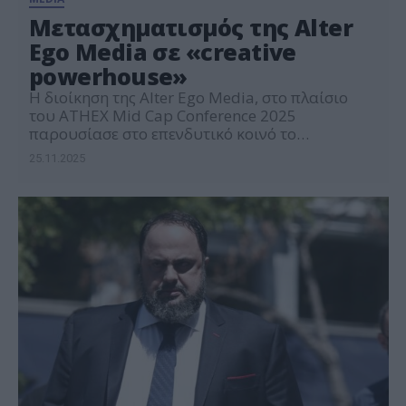
Μετασχηματισμός της Alter
Ego Media σε «creative
powerhouse»
Η διοίκηση της Alter Ego Media, στο πλαίσιο
του ATHEX Mid Cap Conference 2025
παρουσίασε στο επενδυτικό κοινό το
στρατηγικό πλάνο της εταιρείας για την
25.11.2025
επόμενο διάστημα, εκφράζοντας την
ικανοποίησή της για την ταχεία και
επιτυχημένη υλοποίηση του επενδυτικού
σχεδίου που χρηματοδοτήθηκε μέσω της
εισαγωγής της εταιρείας στο Χρηματιστήριο
Αθηνών. Όπως σημειώθηκε, η Alter Ego […]