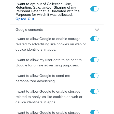
I want to opt-out of Collection, Use,
Retention, Sale, and/or Sharing of my
Σ. Καλαφάτης: «Η
Personal Data that Is Unrelated with the
Τεχνητή Νοημοσύνη
Purposes for which it was collected.
δεν είναι απλώς μια
Opted Out
νέα τεχνολογία, είναι
31.07.2026
μια νέα βιομηχανική
Google consents
επανάσταση»
Νέος οδηγός του ΕΚΤ
I want to allow Google to enable storage
για τη χρηματοδότηση
related to advertising like cookies on web or
των ελληνικών
device identifiers in apps.
επιχειρήσεων στον
31.07.2026
χώρο της άμυνας
I want to allow my user data to be sent to
Google for online advertising purposes.
Η πιο ταξιδιάρικη
βαλίτσα του φετινού
I want to allow Google to send me
καλοκαιριού έχει την
personalized advertising.
υπογραφή της Xiaomi
31.07.2026
I want to allow Google to enable storage
related to analytics like cookies on web or
ΟΛΗ Η ΡΟΗ ΕΙΔΗΣΕΩΝ
device identifiers in apps.
I want to allow Google to enable storage