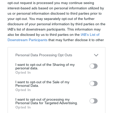
opt-out request is processed you may continue seeing
interest-based ads based on personal information utilized by
us or personal information disclosed to third parties prior to
your opt-out. You may separately opt-out of the further
disclosure of your personal information by third parties on the
IAB’s list of downstream participants. This information may
also be disclosed by us to third parties on the
IAB’s List of
Downstream Participants
that may further disclose it to other
third parties.
ΡΟΗ ΕΙΔΗΣΕΩΝ
Please note that this website/app uses one or more Google
Personal Data Processing Opt Outs
services and may gather and store information including but
Το χρηματοδοτούμενο
not limited to your visit or usage behaviour. You may click to
I want to opt-out of the Sharing of my
personal data.
από την ΕΕ έργο “The
grant or deny consent to Google and its third-party tags to
Opted In
Gaming Police”
use your data for below specified purposes in below Google
ενισχύει την ασφάλεια
consent section.
31.07.2026
I want to opt-out of the Sale of my
των παιδιών στο
Personal Data.
διαδίκτυο
Opted In
ΑΑΔΕ: Διευκρινίσεις
για τα πρόστιμα σε
I want to opt-out of processing my
παραβάσεις που
Personal Data for Targeted Advertising.
Opted In
αφορούν τους ΦΗΜ
31.07.2026