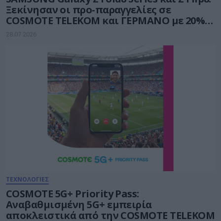
Ξεκίνησαν οι προ-παραγγελίες σε
COSMOTE TELEKOM και ΓΕΡΜΑΝΟ με 20%
payzy cashback
28.07.2026
ΤΕΧΝΟΛΟΓΙΕΣ
COSMOTE 5G+ Priority Pass:
Αναβαθμισμένη 5G+ εμπειρία
αποκλειστικά από την COSMOTE TELEKOM