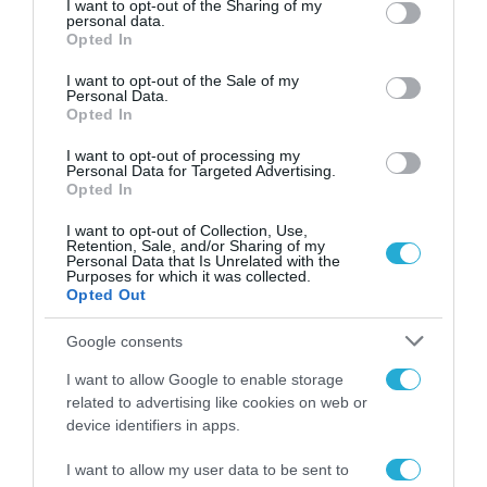
not limited to your visit or usage behaviour. You may click to
I want to opt-out of the Sharing of my
νέα τεχνολογία, είναι
personal data.
31.07.2026
grant or deny consent to Google and its third-party tags to
μια νέα βιομηχανική
Opted In
επανάσταση»
use your data for below specified purposes in below Google
Νέος οδηγός του ΕΚΤ
consent section.
I want to opt-out of the Sale of my
για τη χρηματοδότηση
Personal Data.
των ελληνικών
Opted In
επιχειρήσεων στον
31.07.2026
χώρο της άμυνας
I want to opt-out of processing my
Personal Data for Targeted Advertising.
Opted In
Η πιο ταξιδιάρικη
βαλίτσα του φετινού
I want to opt-out of Collection, Use,
καλοκαιριού έχει την
Retention, Sale, and/or Sharing of my
υπογραφή της Xiaomi
Personal Data that Is Unrelated with the
31.07.2026
Purposes for which it was collected.
Opted Out
ΟΛΗ Η ΡΟΗ ΕΙΔΗΣΕΩΝ
Google consents
I want to allow Google to enable storage
related to advertising like cookies on web or
device identifiers in apps.
I want to allow my user data to be sent to