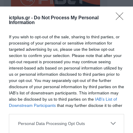
ictplus.gr -
Do Not Process My Personal
Information
If you wish to opt-out of the sale, sharing to third parties, or
ΡΟΗ ΕΙΔΗΣΕΩΝ
processing of your personal or sensitive information for
targeted advertising by us, please use the below opt-out
Το χρηματοδοτούμενο
section to confirm your selection. Please note that after your
από την ΕΕ έργο “The
opt-out request is processed you may continue seeing
Gaming Police”
ενισχύει την ασφάλεια
interest-based ads based on personal information utilized by
31.07.2026
των παιδιών στο
us or personal information disclosed to third parties prior to
διαδίκτυο
your opt-out. You may separately opt-out of the further
ΑΑΔΕ: Διευκρινίσεις
disclosure of your personal information by third parties on the
για τα πρόστιμα σε
IAB’s list of downstream participants. This information may
παραβάσεις που
also be disclosed by us to third parties on the
IAB’s List of
αφορούν τους ΦΗΜ
31.07.2026
Downstream Participants
that may further disclose it to other
third parties.
Σ. Καλαφάτης: «Η
Please note that this website/app uses one or more Google
Personal Data Processing Opt Outs
Τεχνητή Νοημοσύνη
services and may gather and store information including but
δεν είναι απλώς μια