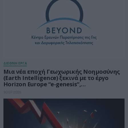
ΔΙΕΘΝΗ ΕΡΓΑ
Μια νέα εποχή Γεωχωρικής Νοημοσύνης
(Earth Intelligence) ξεκινά με το έργο
Horizon Europe “e-genesis”,
προϋπολογισμού 7,5 εκατ. ευρώ
30.07.2026