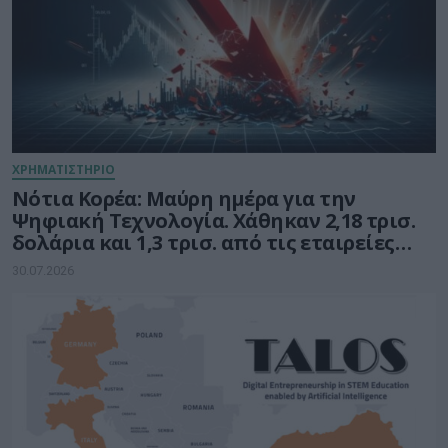
ΧΡΗΜΑΤΙΣΤΗΡΙΟ
Νότια Κορέα: Μαύρη ημέρα για την
Ψηφιακή Τεχνολογία. Χάθηκαν 2,18 τρισ.
δολάρια και 1,3 τρισ. από τις εταιρείες
ημιαγωγών
30.07.2026