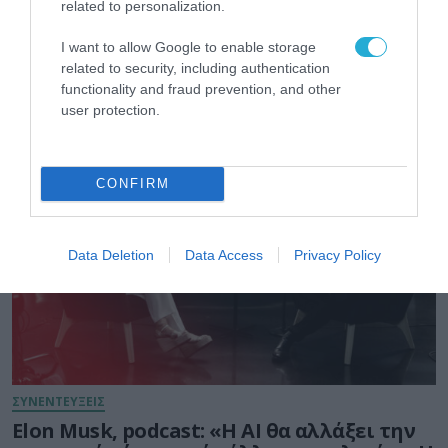
ΕΥΡΩΠΑΪΚΗ ΕΠΙΤΡΟΠΗ
related to personalization.
Το χρηματοδοτούμενο από την ΕΕ έργο
I want to allow Google to enable storage
“The Gaming Police” ενισχύει την
related to security, including authentication
ασφάλεια των παιδιών στο διαδίκτυο
functionality and fraud prevention, and other
31.07.2026
user protection.
CONFIRM
Data Deletion
Data Access
Privacy Policy
ΣΥΝΕΝΤΕΥΞΕΙΣ
Elon Musk, podcast: «Η AI θα αλλάξει την