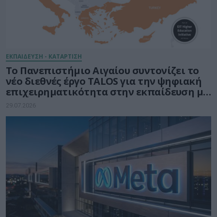
ΕΚΠΑΙΔΕΥΣΗ - ΚΑΤΑΡΤΙΣΗ
Το Πανεπιστήμιο Αιγαίου συντονίζει το
νέο διεθνές έργο TALOS για την ψηφιακή
επιχειρηματικότητα στην εκπαίδευση με
τη δύναμη της Τεχνητής Νοημοσύνης
29.07.2026