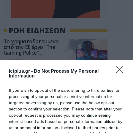
ΡΟΗ ΕΙΔΗΣΕΩΝ
Το χρηματοδοτούμενο
από την ΕΕ έργο “The
Gaming Police”
ενισχύει την ασφάλεια
31.07.2026
των παιδιών στο
διαδίκτυο
ictplus.gr -
Do Not Process My Personal
ΑΑΔΕ: Διευκρινίσεις
Information
για τα πρόστιμα σε
παραβάσεις που
If you wish to opt-out of the sale, sharing to third parties, or
αφορούν τους ΦΗΜ
31.07.2026
processing of your personal or sensitive information for
targeted advertising by us, please use the below opt-out
Σ. Καλαφάτης: «Η
section to confirm your selection. Please note that after your
Τεχνητή Νοημοσύνη
opt-out request is processed you may continue seeing
δεν είναι απλώς μια
interest-based ads based on personal information utilized by
νέα τεχνολογία, είναι
us or personal information disclosed to third parties prior to
31.07.2026
μια νέα βιομηχανική