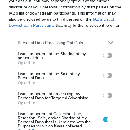
your opt-out. You may separately opt-out of the further
επανάσταση»
disclosure of your personal information by third parties on the
Νέος οδηγός του ΕΚΤ
IAB’s list of downstream participants. This information may
για τη χρηματοδότηση
also be disclosed by us to third parties on the
IAB’s List of
των ελληνικών
επιχειρήσεων στον
Downstream Participants
that may further disclose it to other
31.07.2026
χώρο της άμυνας
third parties.
Please note that this website/app uses one or more Google
Η πιο ταξιδιάρικη
Personal Data Processing Opt Outs
βαλίτσα του φετινού
services and may gather and store information including but
καλοκαιριού έχει την
not limited to your visit or usage behaviour. You may click to
I want to opt-out of the Sharing of my
personal data.
υπογραφή της Xiaomi
grant or deny consent to Google and its third-party tags to
31.07.2026
Opted In
use your data for below specified purposes in below Google
consent section.
I want to opt-out of the Sale of my
ΟΛΗ Η ΡΟΗ ΕΙΔΗΣΕΩΝ
Personal Data.
Opted In
I want to opt-out of processing my
Personal Data for Targeted Advertising.
Opted In
I want to opt-out of Collection, Use,
Retention, Sale, and/or Sharing of my
Personal Data that Is Unrelated with the
Purposes for which it was collected.