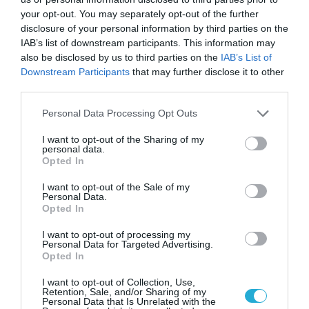
δεν είναι απλώς μια
your opt-out. You may separately opt-out of the further
νέα τεχνολογία, είναι
31.07.2026
disclosure of your personal information by third parties on the
μια νέα βιομηχανική
IAB’s list of downstream participants. This information may
επανάσταση»
also be disclosed by us to third parties on the
IAB’s List of
Νέος οδηγός του ΕΚΤ
Downstream Participants
that may further disclose it to other
για τη χρηματοδότηση
των ελληνικών
third parties.
επιχειρήσεων στον
31.07.2026
Please note that this website/app uses one or more Google
χώρο της άμυνας
Personal Data Processing Opt Outs
services and may gather and store information including but
Η πιο ταξιδιάρικη
not limited to your visit or usage behaviour. You may click to
I want to opt-out of the Sharing of my
personal data.
βαλίτσα του φετινού
grant or deny consent to Google and its third-party tags to
Opted In
καλοκαιριού έχει την
use your data for below specified purposes in below Google
υπογραφή της Xiaomi
consent section.
31.07.2026
I want to opt-out of the Sale of my
Personal Data.
Opted In
ΟΛΗ Η ΡΟΗ ΕΙΔΗΣΕΩΝ
I want to opt-out of processing my
Personal Data for Targeted Advertising.
Opted In
I want to opt-out of Collection, Use,
Retention, Sale, and/or Sharing of my
Personal Data that Is Unrelated with the