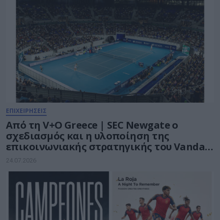
ΕΠΙΧΕΙΡΗΣΕΙΣ
Από τη V+O Greece | SEC Newgate ο
σχεδιασμός και η υλοποίηση της
επικοινωνιακής στρατηγικής του Vanda
Pharmaceuticals Athens Open WTA 250
24.07.2026