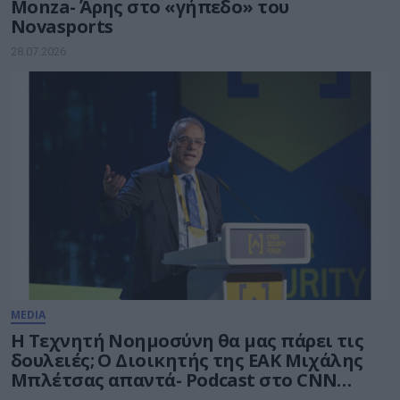
Monza- Άρης στο «γήπεδο» του
Novasports
28.07.2026
MEDIA
Η Τεχνητή Νοημοσύνη θα μας πάρει τις
δουλειές; Ο Διοικητής της ΕΑΚ Μιχάλης
Μπλέτσας απαντά- Podcast στο CNN
Greece