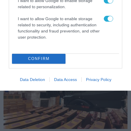
I want to allow Google to enable storage
related to personalization.
MEDIA
I want to allow Google to enable storage
related to security, including authentication
Η 3η σεζόν του «Lioness» με την Ζόε
functionality and fraud prevention, and other
Σαλντάνα και το «Scream 7» με την
user protection.
Κόρτνεϊ Κοξ έρχονται τον Αύγουστο στην
COSMOTE TV
30.07.2026
CONFIRM
Data Deletion
Data Access
Privacy Policy