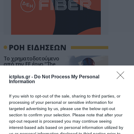
ΡΟΗ ΕΙΔΗΣΕΩΝ
Το χρηματοδοτούμενο
από την ΕΕ έργο “The
Gaming Police”
ενισχύει την ασφάλεια
ictplus.gr -
Do Not Process My Personal
31.07.2026
των παιδιών στο
Information
διαδίκτυο
ΑΑΔΕ: Διευκρινίσεις
If you wish to opt-out of the sale, sharing to third parties, or
για τα πρόστιμα σε
processing of your personal or sensitive information for
παραβάσεις που
αφορούν τους ΦΗΜ
targeted advertising by us, please use the below opt-out
31.07.2026
section to confirm your selection. Please note that after your
opt-out request is processed you may continue seeing
Σ. Καλαφάτης: «Η
interest-based ads based on personal information utilized by
Τεχνητή Νοημοσύνη
us or personal information disclosed to third parties prior to