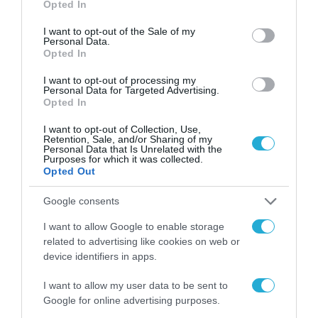
Opted In
use your data for below specified purposes in below Google
consent section.
I want to opt-out of the Sale of my
Personal Data.
Opted In
I want to opt-out of processing my
Personal Data for Targeted Advertising.
ΡΟΗ ΕΙΔΗΣΕΩΝ
Opted In
I want to opt-out of Collection, Use,
Το χρηματοδοτούμενο
Retention, Sale, and/or Sharing of my
από την ΕΕ έργο “The
Personal Data that Is Unrelated with the
Gaming Police”
Purposes for which it was collected.
Opted Out
ενισχύει την ασφάλεια
31.07.2026
των παιδιών στο
διαδίκτυο
Google consents
ΑΑΔΕ: Διευκρινίσεις
για τα πρόστιμα σε
I want to allow Google to enable storage
παραβάσεις που
related to advertising like cookies on web or
αφορούν τους ΦΗΜ
device identifiers in apps.
31.07.2026
I want to allow my user data to be sent to
Σ. Καλαφάτης: «Η
Google for online advertising purposes.
Τεχνητή Νοημοσύνη