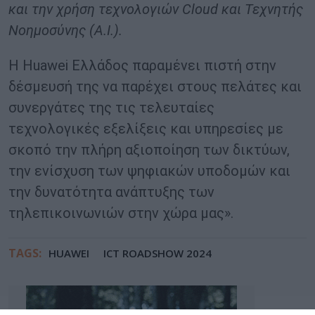
και την χρήση τεχνολογιών Cloud και Τεχνητής
Νοημοσύνης (A.I.).
Η Huawei Ελλάδος παραμένει πιστή στην
δέσμευσή της να παρέχει στους πελάτες και
συνεργάτες της τις τελευταίες
τεχνολογικές εξελίξεις και υπηρεσίες με
σκοπό την πλήρη αξιοποίηση των δικτύων,
την ενίσχυση των ψηφιακών υποδομών και
την δυνατότητα ανάπτυξης των
τηλεπικοινωνιών στην χώρα μας».
TAGS:
HUAWEI
ICT ROADSHOW 2024