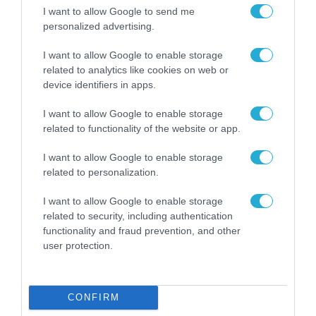
δεν είναι απλώς μια
I want to allow Google to send me
νέα τεχνολογία, είναι
31.07.2026
personalized advertising.
μια νέα βιομηχανική
επανάσταση»
I want to allow Google to enable storage
Νέος οδηγός του ΕΚΤ
για τη χρηματοδότηση
related to analytics like cookies on web or
των ελληνικών
device identifiers in apps.
επιχειρήσεων στον
31.07.2026
χώρο της άμυνας
I want to allow Google to enable storage
related to functionality of the website or app.
Η πιο ταξιδιάρικη
βαλίτσα του φετινού
I want to allow Google to enable storage
καλοκαιριού έχει την
related to personalization.
υπογραφή της Xiaomi
31.07.2026
I want to allow Google to enable storage
related to security, including authentication
ΟΛΗ Η ΡΟΗ ΕΙΔΗΣΕΩΝ
functionality and fraud prevention, and other
user protection.
CONFIRM