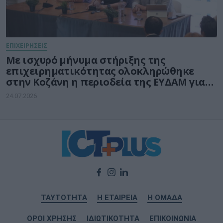
ΕΠΙΧΕΙΡΗΣΕΙΣ
Με ισχυρό μήνυμα στήριξης της
επιχειρηματικότητας ολοκληρώθηκε
στην Κοζάνη η περιοδεία της ΕΥΔΑΜ για
τις νέες δράσεις ύψους 140 εκατ. ευρώ
24.07.2026
ΤΑΥΤΟΤΗΤΑ
Η ΕΤΑΙΡΕΙΑ
Η ΟΜΑΔΑ
ΟΡΟΙ ΧΡΗΣΗΣ
ΙΔΙΩΤΙΚΟΤΗΤΑ
ΕΠΙΚΟΙΝΩΝΙΑ