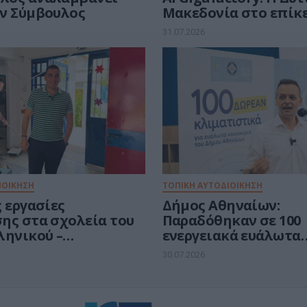
ν Σύμβουλος
Μακεδονία στο επίκ
ευρωπαϊκής μάχης τω
31.07.2026
ευρώ για την Τεχνητ
Νοημοσύνη
ΙΟΙΚΗΣΗ
ΤΟΠΙΚΗ ΑΥΤΟΔΙΟΙΚΗΣΗ
 εργασίες
Δήμος Αθηναίων:
ης στα σχολεία του
Παραδόθηκαν σε 100
ληνικού –
ενεργειακά ευάλωτα
πολης
νοικοκυριά τα vouche
30.07.2026
δωρεάν κλιματιστικ