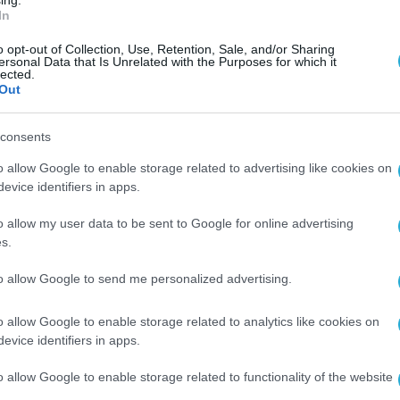
ing.
sformation για τους πελάτες της αλλά και να παρ
In
o opt-out of Collection, Use, Retention, Sale, and/or Sharing
ersonal Data that Is Unrelated with the Purposes for which it
lected.
φιακού μετασχηματισμού (Digital Transformation
Out
 γίνει πλέον κατανοητό ότι η επιχειρηματικότη
consents
 ψηφιακών τεχνολογιών με σκοπό την αναβάθμισ
ρήσεων.
o allow Google to enable storage related to advertising like cookies on
evice identifiers in apps.
ϊκός , κος Μίλτος Λυκιαρδόπουλος «Ο ψηφιακό
o allow my user data to be sent to Google for online advertising
φιακής τεχνολογίας σε όλους τους τομείς μιας
s.
πο λειτουργίας της προκειμένου να προσφέρει 
to allow Google to send me personalized advertising.
 δώσουμε υπηρεσίες προστιθέμενης αξίας στους
ας, προχωρήσαμε στην αναβάθμιση του εξοπλισ
o allow Google to enable storage related to analytics like cookies on
evice identifiers in apps.
ήρως τις ανάγκες μας και ανταποκρίθηκε με
o allow Google to enable storage related to functionality of the website