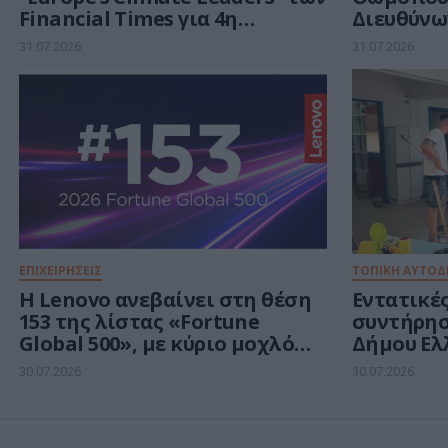
Financial Times για 4η
Διευθύνω
συνεχόμενη χρονιά
31.07.2026
31.07.2026
ΕΠΙΧΕΙΡΗΣΕΙΣ
ΤΟΠΙΚΗ ΑΥΤΟΔ
Η Lenovo ανεβαίνει στη θέση
Εντατικές
153 της λίστας «Fortune
συντήρησ
Global 500», με κύριο μοχλό
Δήμου Ελ
ανάπτυξης την Τεχνητή
Αργυρού
30.07.2026
30.07.2026
Νοημοσύνη