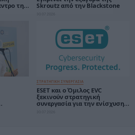
εντρο της
Skroutz από την Blackstone
ν 30 δισ.
30.07.2026
ή
ΣΤΡΑΤΗΓΙΚΗ ΣΥΝΕΡΓΑΣΙΑ
ESET και ο Όμιλος EVC
ξεκινούν στρατηγική
συνεργασία για την ενίσχυση
rs για
της ανθεκτικότητας της
30.07.2026
ά
Ευρώπης στους τομείς
κυβερνοασφάλειας και
ενέργειας