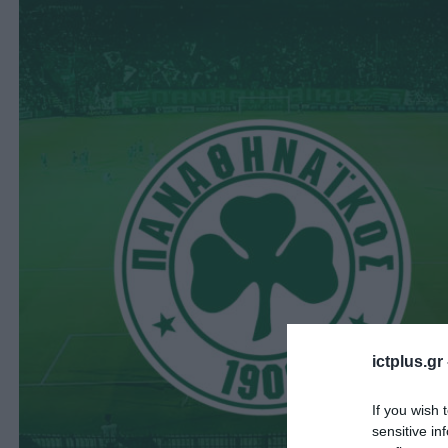
ictplus.gr
If you wish 
sensitive in