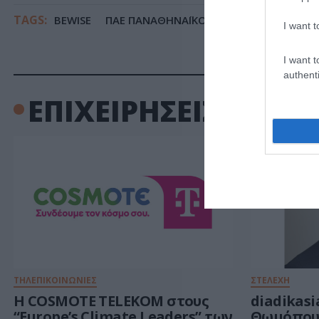
TAGS:
BEWISE
ΠΑΕ ΠΑΝΑΘΗΝΑΪΚΟΣ
ΠΑΝΑΘΗΝΑΪΚΟΣ
I want t
I want t
authenti
ΕΠΙΧΕΙΡΗΣΕΙΣ
ΤΗΛΕΠΙΚΟΙΝΩΝΙΕΣ
ΣΤΕΛΕΧΗ
Η COSMOTE TELEKOM στους
diadikasi
“Europe’s Climate Leaders” των
Θωμόπου