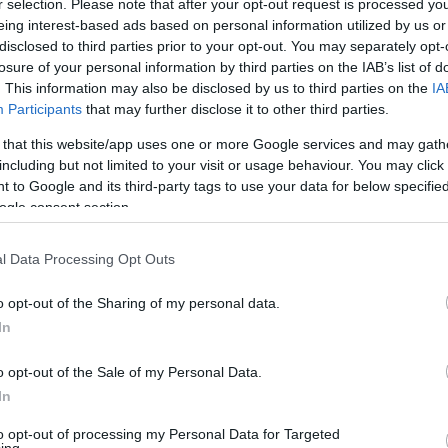
r selection. Please note that after your opt-out request is processed y
eing interest-based ads based on personal information utilized by us or
disclosed to third parties prior to your opt-out. You may separately opt-
losure of your personal information by third parties on the IAB’s list of
. This information may also be disclosed by us to third parties on the
IA
Participants
that may further disclose it to other third parties.
ομών της, η ΠΑΕ Παναθηναϊκός ανέθεσε στη Be
 that this website/app uses one or more Google services and may gath
κών υποδομών της (Digital Transformation).
including but not limited to your visit or usage behaviour. You may click 
 to Google and its third-party tags to use your data for below specifi
 της ΠΑΕ (Γήπεδο, Κεντρικά Γραφεία, κέντρο
ogle consent section.
η και μετάβαση στις υπηρεσίες ασφαλείας νέας
l Data Processing Opt Outs
α και ανανέωση εξοπλισμού UTM, Switching, WiF
ς γενιάς (Web Filtering, IPS, APP control, SSL
o opt-out of the Sharing of my personal data.
στον εκσυγχρονισμό των υπηρεσιών Wi-Fi του
In
ηρετούνται με την μέγιστη ασφάλεια και ταχύ
o opt-out of the Sale of my Personal Data.
η των ομάδων.
In
νο ανθρώπινο δυναμικό αλλά και σε υποδομές 
to opt-out of processing my Personal Data for Targeted