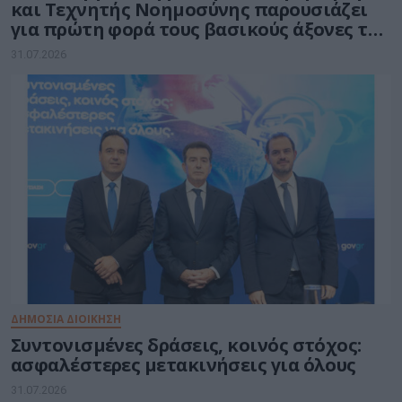
και Τεχνητής Νοημοσύνης παρουσιάζει
για πρώτη φορά τους βασικούς άξονες του
νέου Εθνικού Διαστημικού Προγράμματος
31.07.2026
ΔΗΜΟΣΙΑ ΔΙΟΙΚΗΣΗ
Συντονισμένες δράσεις, κοινός στόχος:
ασφαλέστερες μετακινήσεις για όλους
31.07.2026