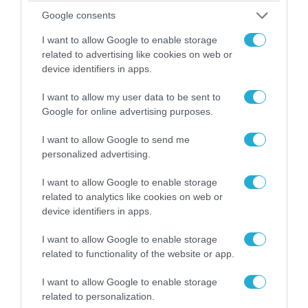
Google consents
ΡΟΗ ΕΙΔΗΣΕΩΝ
I want to allow Google to enable storage
related to advertising like cookies on web or
Το χρηματοδοτούμενο
device identifiers in apps.
από την ΕΕ έργο “The
Gaming Police”
I want to allow my user data to be sent to
ενισχύει την ασφάλεια
31.07.2026
Google for online advertising purposes.
των παιδιών στο
διαδίκτυο
I want to allow Google to send me
ΑΑΔΕ: Διευκρινίσεις
για τα πρόστιμα σε
personalized advertising.
παραβάσεις που
αφορούν τους ΦΗΜ
I want to allow Google to enable storage
31.07.2026
related to analytics like cookies on web or
device identifiers in apps.
Σ. Καλαφάτης: «Η
Τεχνητή Νοημοσύνη
I want to allow Google to enable storage
δεν είναι απλώς μια
related to functionality of the website or app.
νέα τεχνολογία, είναι
31.07.2026
μια νέα βιομηχανική
I want to allow Google to enable storage
επανάσταση»
related to personalization.
Νέος οδηγός του ΕΚΤ