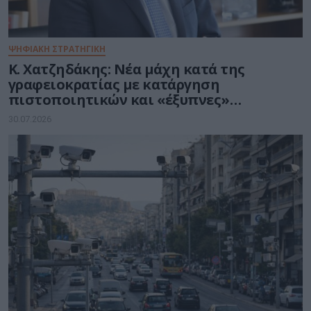
ΨΗΦΙΑΚΗ ΣΤΡΑΤΗΓΙΚΗ
Κ. Χατζηδάκης: Νέα μάχη κατά της
γραφειοκρατίας με κατάργηση
πιστοποιητικών και «έξυπνες»
διασταυρώσεις του Δημοσίου
30.07.2026