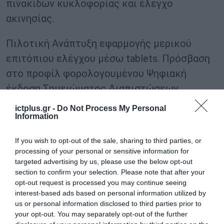
πινακίδων κυκλοφορίας και έλεγχο
ακινησίας.
Πιλοτική Ανάπτυξη εφαρμογής μερικού
επιτόπιου ελέγχου μέσω tablets. Πρόσβαση
στο προφίλ φορολογουμένου Ψηφιακή
έκδοση Σημειώματος Διαπιστώσεων
Ελέγχου στους επιτόπιους ελέγχους.
ictplus.gr -
Do Not Process My Personal
Information
TAGS:
ΑΑΔΕ
ΕΙΣΠΡΑΞΙΜΟΤΗΤΑ
ΦΟΡΟΔΙΑΦΥΓΗ
If you wish to opt-out of the sale, sharing to third parties, or
processing of your personal or sensitive information for
targeted advertising by us, please use the below opt-out
section to confirm your selection. Please note that after your
opt-out request is processed you may continue seeing
interest-based ads based on personal information utilized by
us or personal information disclosed to third parties prior to
your opt-out. You may separately opt-out of the further