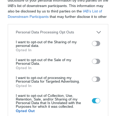
disclosure of your personal information by third parties on the
IAB’s list of downstream participants. This information may
also be disclosed by us to third parties on the
IAB’s List of
Downstream Participants
that may further disclose it to other
third parties.
Please note that this website/app uses one or more Google
Personal Data Processing Opt Outs
services and may gather and store information including but
not limited to your visit or usage behaviour. You may click to
I want to opt-out of the Sharing of my
personal data.
grant or deny consent to Google and its third-party tags to
Opted In
use your data for below specified purposes in below Google
consent section.
I want to opt-out of the Sale of my
Personal Data.
Opted In
I want to opt-out of processing my
Personal Data for Targeted Advertising.
Opted In
I want to opt-out of Collection, Use,
Retention, Sale, and/or Sharing of my
Personal Data that Is Unrelated with the
Purposes for which it was collected.
Opted Out