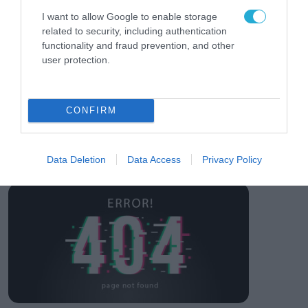
για τη χρηματοδότηση
των ελληνικών
I want to allow Google to enable storage
επιχειρήσεων στον
related to security, including authentication
31.07.2026
χώρο της άμυνας
functionality and fraud prevention, and other
user protection.
Η πιο ταξιδιάρικη
βαλίτσα του φετινού
καλοκαιριού έχει την
υπογραφή της Xiaomi
CONFIRM
31.07.2026
ΟΛΗ Η ΡΟΗ ΕΙΔΗΣΕΩΝ
Data Deletion
Data Access
Privacy Policy