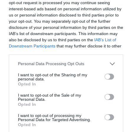
opt-out request is processed you may continue seeing
εκτιμούν οι αναλυτές.
interest-based ads based on personal information utilized by
us or personal information disclosed to third parties prior to
Ο δομικός πληθωρισμός, που δεν
your opt-out. You may separately opt-out of the further
disclosure of your personal information by third parties on the
περιλαμβάνει την ενέργεια, τα τρόφιμα και
IAB’s list of downstream participants. This information may
τον καπνό, ενισχύθηκε στο 2,7% τον
also be disclosed by us to third parties on the
IAB’s List of
Φεβρουάριο από 2,3% τον Ιανουάριο,
Downstream Participants
that may further disclose it to other
third parties.
σύμφωνα με τα στοιχεία της Eurostat.
Please note that this website/app uses one or more Google
Personal Data Processing Opt Outs
services and may gather and store information including but
Στη Γερμανία, τη μεγαλύτερη οικονομία της
not limited to your visit or usage behaviour. You may click to
I want to opt-out of the Sharing of my
Ευρωζώνης, ο πληθωρισμός σκαρφάλωσε
personal data.
grant or deny consent to Google and its third-party tags to
Opted In
στο 5,5% από 5,1% τον Ιανουάριο, ενώ στη
use your data for below specified purposes in below Google
consent section.
I want to opt-out of the Sale of my
Γαλλία, τη δεύτερη μεγαλύτερη οικονομία,
Personal Data.
Opted In
στο 4,1% από 3,3%. Λιθουανία και Εσθονία,
στο μεταξύ, καταγράφουν διψήφια ποσοστά
I want to opt-out of processing my
Personal Data for Targeted Advertising.
πληθωρισμού στο 13,9% και 12,4%
Opted In