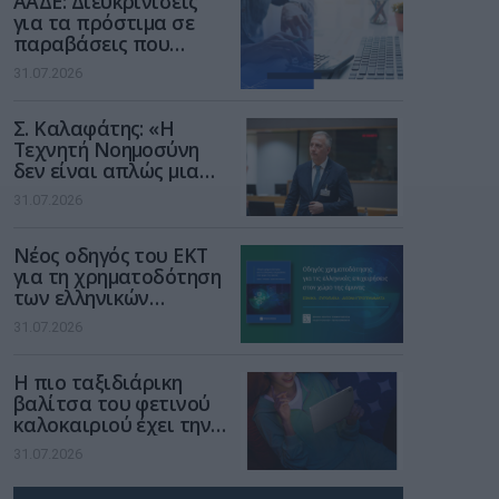
ΑΑΔΕ: Διευκρινίσεις
για τα πρόστιμα σε
παραβάσεις που
αφορούν τους ΦΗΜ
31.07.2026
Σ. Καλαφάτης: «Η
Τεχνητή Νοημοσύνη
δεν είναι απλώς μια
νέα τεχνολογία, είναι
31.07.2026
μια νέα βιομηχανική
επανάσταση»
Νέος οδηγός του ΕΚΤ
για τη χρηματοδότηση
των ελληνικών
επιχειρήσεων στον
31.07.2026
χώρο της άμυνας
Η πιο ταξιδιάρικη
βαλίτσα του φετινού
καλοκαιριού έχει την
υπογραφή της Xiaomi
31.07.2026