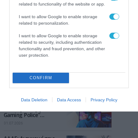
related to functionality of the website or app.
I want to allow Google to enable storage
related to personalization.
I want to allow Google to enable storage
related to security, including authentication
functionality and fraud prevention, and other
user protection.
CONFIRM
ΡΟΗ ΕΙΔΗΣΕΩΝ
Data Deletion
Data Access
Privacy Policy
Το χρηματοδοτούμενο
από την ΕΕ έργο “The
Gaming Police”
ενισχύει την ασφάλεια
31.07.2026
των παιδιών στο
διαδίκτυο