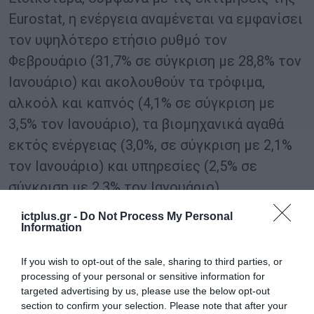
Eurostat, η ενέργεια αναμένεται να εμφανίσει
τον υψηλότερο ετήσιο ρυθμό τον
Φεβρουάριο (31,7% σε σύγκριση με 28,8% τον
Ιανουάριο) και ακολουθούν τα τρόφιμα,
αλκοόλ και καπνός (4,1% σε σύγκριση με
3,5% τον Ιανουάριο), τα βιομηχανικά αγαθά
εκτός ενέργειας (3,0%, σε σύγκριση με 2,1%
τον Ιανουάριο) και υπηρεσίες (2,5% σε
σύγκριση με 2,3% τον Ιανουάριο).
ictplus.gr -
Do Not Process My Personal
Με τις τιμές της ενέργειας να έχουν
Information
επιδοθεί σε ένα ασταμάτητο ράλι λόγω της
If you wish to opt-out of the sale, sharing to third parties, or
ρωσικής εισβολής στην Ουκρανία, οι
processing of your personal or sensitive information for
πληθωριστικές πιέσεις αναμένεται να
targeted advertising by us, please use the below opt-out
ενταθούν τους επόμενους μήνες, όπως
section to confirm your selection. Please note that after your