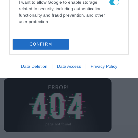
I want to allow Google to enable storage
των ελληνικών
related to security, including authentication
επιχειρήσεων στον
31.07.2026
χώρο της άμυνας
functionality and fraud prevention, and other
user protection.
Η πιο ταξιδιάρικη
βαλίτσα του φετινού
καλοκαιριού έχει την
υπογραφή της Xiaomi
CONFIRM
31.07.2026
ΟΛΗ Η ΡΟΗ ΕΙΔΗΣΕΩΝ
Data Deletion
Data Access
Privacy Policy