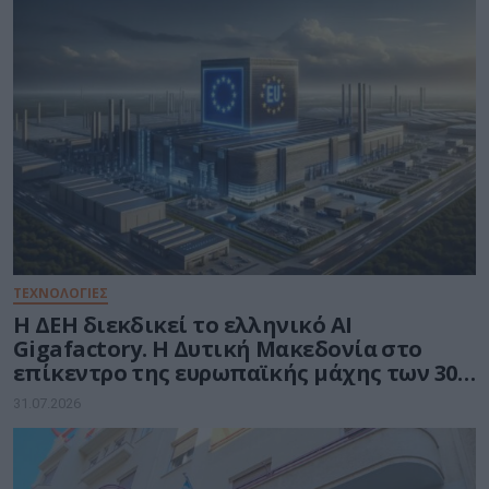
ΤΕΧΝΟΛΟΓΙΕΣ
Η ΔΕΗ διεκδικεί το ελληνικό AI
Gigafactory. Η Δυτική Μακεδονία στο
επίκεντρο της ευρωπαϊκής μάχης των 30
δισ. ευρώ για την Τεχνητή Νοημοσύνη
31.07.2026