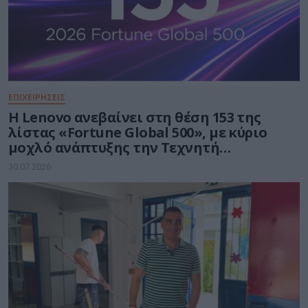
ΕΠΙΧΕΙΡΗΣΕΙΣ
Η Lenovo ανεβαίνει στη θέση 153 της
λίστας «Fortune Global 500», με κύριο
μοχλό ανάπτυξης την Τεχνητή
Νοημοσύνη
30.07.2026