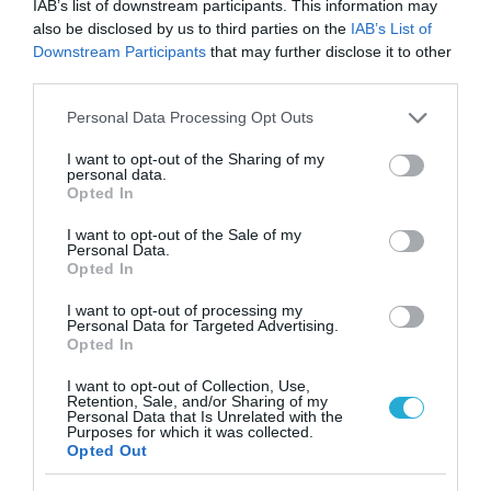
IAB’s list of downstream participants. This information may
also be disclosed by us to third parties on the
IAB’s List of
Downstream Participants
that may further disclose it to other
third parties.
Please note that this website/app uses one or more Google
Personal Data Processing Opt Outs
services and may gather and store information including but
not limited to your visit or usage behaviour. You may click to
I want to opt-out of the Sharing of my
personal data.
grant or deny consent to Google and its third-party tags to
Opted In
use your data for below specified purposes in below Google
consent section.
I want to opt-out of the Sale of my
Personal Data.
Opted In
I want to opt-out of processing my
Personal Data for Targeted Advertising.
Opted In
I want to opt-out of Collection, Use,
Retention, Sale, and/or Sharing of my
Personal Data that Is Unrelated with the
Purposes for which it was collected.
Opted Out