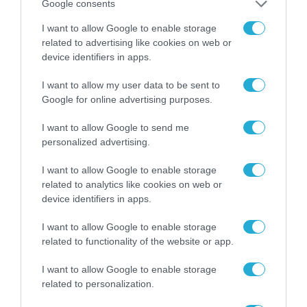
Google consents
ΡΟΗ ΕΙΔΗΣΕΩΝ
I want to allow Google to enable storage
related to advertising like cookies on web or
Το χρηματοδοτούμενο
device identifiers in apps.
από την ΕΕ έργο “The
Gaming Police”
I want to allow my user data to be sent to
ενισχύει την ασφάλεια
Google for online advertising purposes.
31.07.2026
των παιδιών στο
διαδίκτυο
I want to allow Google to send me
ΑΑΔΕ: Διευκρινίσεις
personalized advertising.
για τα πρόστιμα σε
παραβάσεις που
I want to allow Google to enable storage
αφορούν τους ΦΗΜ
31.07.2026
related to analytics like cookies on web or
device identifiers in apps.
Σ. Καλαφάτης: «Η
Τεχνητή Νοημοσύνη
I want to allow Google to enable storage
δεν είναι απλώς μια
related to functionality of the website or app.
νέα τεχνολογία, είναι
31.07.2026
μια νέα βιομηχανική
I want to allow Google to enable storage
επανάσταση»
related to personalization.
Νέος οδηγός του ΕΚΤ
για τη χρηματοδότηση