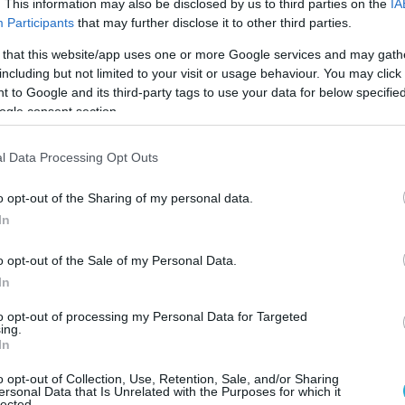
. This information may also be disclosed by us to third parties on the
IA
Participants
that may further disclose it to other third parties.
 that this website/app uses one or more Google services and may gath
ΕΞΑΓΟΡΕΣ - ΣΥΓΧΩΝΕΥΣΕΙΣ
including but not limited to your visit or usage behaviour. You may click 
 &
Η Check Point εξαγοράζει τη Veri
 to Google and its third-party tags to use your data for below specifi
με στόχο τον μετασχηματισμό τ
ogle consent section.
διαχείρισης έκθεσης σε απειλές
l Data Processing Opt Outs
28.05.2025
o opt-out of the Sharing of my personal data.
In
o opt-out of the Sale of my Personal Data.
In
to opt-out of processing my Personal Data for Targeted
ing.
In
o opt-out of Collection, Use, Retention, Sale, and/or Sharing
ersonal Data that Is Unrelated with the Purposes for which it
lected.