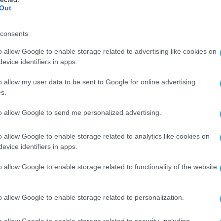
Out
ΕΞΑΓΟΡΕΣ - ΣΥΓΧΩΝΕΥΣΕΙΣ
Το Art & Hobby εξαγοράζει το
consents
jamjar.gr
o allow Google to enable storage related to advertising like cookies on
evice identifiers in apps.
21.05.2025
o allow my user data to be sent to Google for online advertising
s.
to allow Google to send me personalized advertising.
o allow Google to enable storage related to analytics like cookies on
evice identifiers in apps.
o allow Google to enable storage related to functionality of the website
o allow Google to enable storage related to personalization.
ΕΞΑΓΟΡΕΣ - ΣΥΓΧΩΝΕΥΣΕΙΣ
o allow Google to enable storage related to security, including