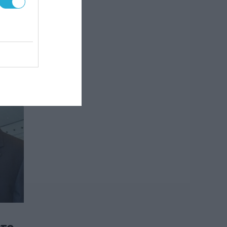
πη
τητά
W