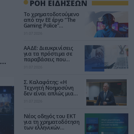
ΡΟΗ ΕΙΔΗΣΕΩΝ
Το χρηματοδοτούμενο
από την ΕΕ έργο “The
Gaming Police”
ενισχύει την ασφάλεια
31.07.2026
των παιδιών στο
διαδίκτυο
ΑΑΔΕ: Διευκρινίσεις
για τα πρόστιμα σε
παραβάσεις που
αφορούν τους ΦΗΜ
31.07.2026
Σ. Καλαφάτης: «Η
Τεχνητή Νοημοσύνη
δεν είναι απλώς μια
νέα τεχνολογία, είναι
31.07.2026
μια νέα βιομηχανική
επανάσταση»
Νέος οδηγός του ΕΚΤ
για τη χρηματοδότηση
των ελληνικών
επιχειρήσεων στον