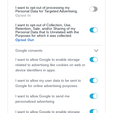
Gaming Police”
ενισχύει την ασφάλεια
I want to opt-out of processing my
31.07.2026
των παιδιών στο
Personal Data for Targeted Advertising.
Opted In
διαδίκτυο
ΑΑΔΕ: Διευκρινίσεις
I want to opt-out of Collection, Use,
για τα πρόστιμα σε
Retention, Sale, and/or Sharing of my
παραβάσεις που
Personal Data that Is Unrelated with the
αφορούν τους ΦΗΜ
Purposes for which it was collected.
31.07.2026
Opted Out
Σ. Καλαφάτης: «Η
Google consents
Τεχνητή Νοημοσύνη
δεν είναι απλώς μια
I want to allow Google to enable storage
νέα τεχνολογία, είναι
related to advertising like cookies on web or
31.07.2026
μια νέα βιομηχανική
device identifiers in apps.
επανάσταση»
Νέος οδηγός του ΕΚΤ
I want to allow my user data to be sent to
για τη χρηματοδότηση
Google for online advertising purposes.
των ελληνικών
επιχειρήσεων στον
31.07.2026
I want to allow Google to send me
χώρο της άμυνας
personalized advertising.
Η πιο ταξιδιάρικη
βαλίτσα του φετινού
I want to allow Google to enable storage