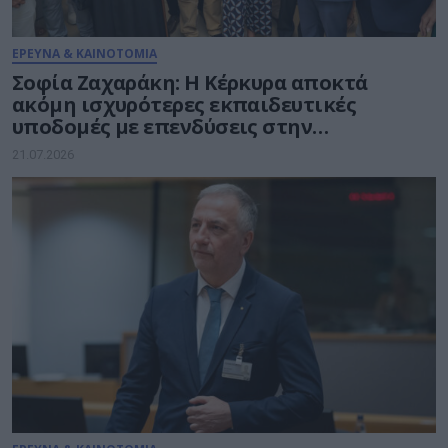
ΕΡΕΥΝΑ & ΚΑΙΝΟΤΟΜΙΑ
Σοφία Ζαχαράκη: Η Κέρκυρα αποκτά
ακόμη ισχυρότερες εκπαιδευτικές
υποδομές με επενδύσεις στην
καινοτομία, τη συμπερίληψη και το
21.07.2026
δημόσιο σχολείο