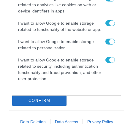
καλοκαιριού έχει την
related to analytics like cookies on web or
υπογραφή της Xiaomi
device identifiers in apps.
31.07.2026
I want to allow Google to enable storage
ΟΛΗ Η ΡΟΗ ΕΙΔΗΣΕΩΝ
related to functionality of the website or app.
I want to allow Google to enable storage
related to personalization.
I want to allow Google to enable storage
related to security, including authentication
functionality and fraud prevention, and other
user protection.
CONFIRM
Data Deletion
Data Access
Privacy Policy
ΕΡΕΥΝΑ & ΚΑΙΝΟΤΟΜΙΑ