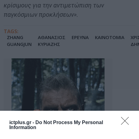
κρίσιμους για την αντιμετώπιση των
παγκόσμιων προκλήσεων».
TAGS:
ZHANG
ΑΘΑΝΑΣΙΟΣ
ΕΡΕΥΝΑ
ΚΑΙΝΟΤΟΜΙΑ
ΧΡ
GUANGJUN
ΚΥΡΙΑΖΗΣ
ΔΗ
ictplus.gr -
Do Not Process My Personal
Information