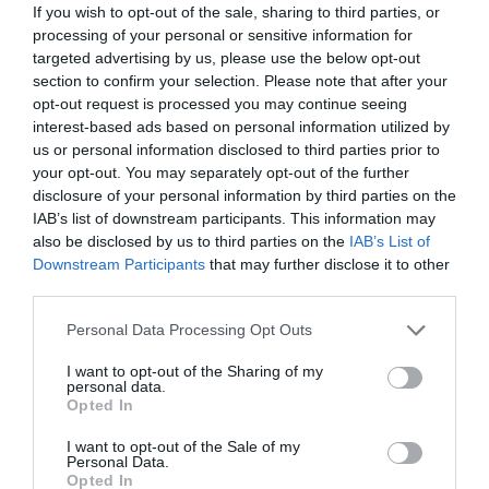
If you wish to opt-out of the sale, sharing to third parties, or
processing of your personal or sensitive information for
targeted advertising by us, please use the below opt-out
section to confirm your selection. Please note that after your
opt-out request is processed you may continue seeing
interest-based ads based on personal information utilized by
us or personal information disclosed to third parties prior to
your opt-out. You may separately opt-out of the further
disclosure of your personal information by third parties on the
IAB’s list of downstream participants. This information may
also be disclosed by us to third parties on the
IAB’s List of
Downstream Participants
that may further disclose it to other
third parties.
Please note that this website/app uses one or more Google
Personal Data Processing Opt Outs
services and may gather and store information including but
not limited to your visit or usage behaviour. You may click to
I want to opt-out of the Sharing of my
personal data.
grant or deny consent to Google and its third-party tags to
Opted In
ΡΟΗ ΕΙΔΗΣΕΩΝ
use your data for below specified purposes in below Google
consent section.
I want to opt-out of the Sale of my
Το χρηματοδοτούμενο
Personal Data.
από την ΕΕ έργο “The
Opted In