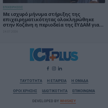
ΕΠΙΧΕΙΡΗΣΕΙΣ
Με ισχυρό μήνυμα στήριξης της
επιχειρηματικότητας ολοκληρώθηκε
στην Κοζάνη η περιοδεία της ΕΥΔΑΜ για
τις νέες δράσεις ύψους 140 εκατ. ευρώ
24.07.2026
ΤΑΥΤΟΤΗΤΑ
Η ΕΤΑΙΡΕΙΑ
Η ΟΜΑΔΑ
ΟΡΟΙ ΧΡΗΣΗΣ
ΙΔΙΩΤΙΚΟΤΗΤΑ
ΕΠΙΚΟΙΝΩΝΙΑ
DEVELOPED BY
WHISKEY