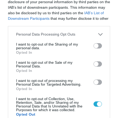
disclosure of your personal information by third parties on the
IAB’s list of downstream participants. This information may
also be disclosed by us to third parties on the
IAB’s List of
Downstream Participants
that may further disclose it to other
ΡΟΗ ΕΙΔΗΣΕΩΝ
third parties.
Το χρηματοδοτούμενο
Please note that this website/app uses one or more Google
Personal Data Processing Opt Outs
από την ΕΕ έργο “The
services and may gather and store information including but
Gaming Police”
not limited to your visit or usage behaviour. You may click to
I want to opt-out of the Sharing of my
ενισχύει την ασφάλεια
personal data.
grant or deny consent to Google and its third-party tags to
31.07.2026
Opted In
των παιδιών στο
use your data for below specified purposes in below Google
διαδίκτυο
consent section.
I want to opt-out of the Sale of my
ΑΑΔΕ: Διευκρινίσεις
Personal Data.
για τα πρόστιμα σε
Opted In
παραβάσεις που
αφορούν τους ΦΗΜ
I want to opt-out of processing my
31.07.2026
Personal Data for Targeted Advertising.
Opted In
Σ. Καλαφάτης: «Η
Τεχνητή Νοημοσύνη
I want to opt-out of Collection, Use,
Retention, Sale, and/or Sharing of my
δεν είναι απλώς μια
Personal Data that Is Unrelated with the
νέα τεχνολογία, είναι
Purposes for which it was collected.
31.07.2026
μια νέα βιομηχανική
Opted Out