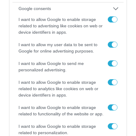
επανάσταση»
Νέος οδηγός του ΕΚΤ
Google consents
για τη χρηματοδότηση
των ελληνικών
I want to allow Google to enable storage
επιχειρήσεων στον
related to advertising like cookies on web or
31.07.2026
χώρο της άμυνας
device identifiers in apps.
Η πιο ταξιδιάρικη
I want to allow my user data to be sent to
βαλίτσα του φετινού
Google for online advertising purposes.
καλοκαιριού έχει την
υπογραφή της Xiaomi
31.07.2026
I want to allow Google to send me
personalized advertising.
ΟΛΗ Η ΡΟΗ ΕΙΔΗΣΕΩΝ
I want to allow Google to enable storage
related to analytics like cookies on web or
device identifiers in apps.
I want to allow Google to enable storage
related to functionality of the website or app.
I want to allow Google to enable storage
related to personalization.