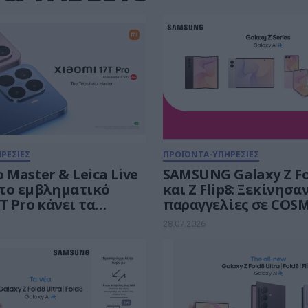
ΡΕΣΙΕΣ
ΠΡΟΪΟΝΤΑ-ΥΠΗΡΕΣΙΕΣ
 Master & Leica Live
SAMSUNG Galaxy Z Fo
και Ζ Flip8: Ξεκίνησα
Τ Pro κάνει τα
παραγγελίες σε COS
νά stories μας να
TELEKOM και ΓΕΡΜΑΝ
28.07.2026
ουν
payzy cashback