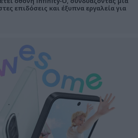
τει οθόνη Infinity-O, συνδυάζοντας μια
τες επιδόσεις και έξυπνα εργαλεία για