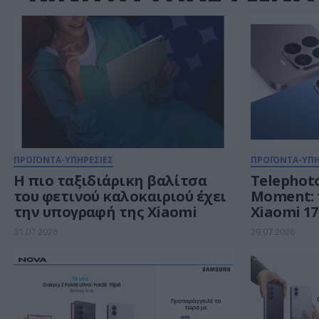
ΠΡΟΪΟΝΤΑ-ΥΠΗΡΕΣΙΕΣ
ΠΡΟΪΟΝΤΑ-ΥΠΗ
Η πιο ταξιδιάρικη βαλίτσα
Telephoto
του φετινού καλοκαιριού έχει
Moment: το εμβληματικό
την υπογραφή της Xiaomi
Xiaomi 17
καλοκαιρι
31.07.2026
29.07.2026
ζωντανεύ