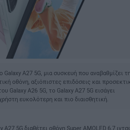
ο Galaxy A27 5G, μια συσκευή που αναβαθμίζει τ
τική οθόνη, αξιόπιστες επιδόσεις και προσεκτι
υ Galaxy A26 5G, το Galaxy A27 5G εισάγει
χρήστη ευκολότερη και πιο διαισθητική.
xy A27 5G διαθέτει οθόνη Super AMOLED 6,7 ιντσ