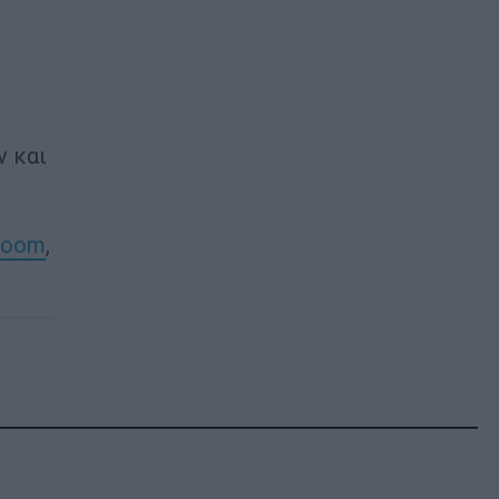
ν και
room
,