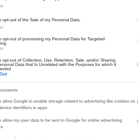
.
In
τινή κάμερα 12 MP που αποτυπώνει ευρύτερο φά
o opt-out of the Sale of my Personal Data.
ποτέλεσμα πιο φυσικές selfies σε διάφορες
In
to opt-out of processing my Personal Data for Targeted
ing.
In
σίες
o opt-out of Collection, Use, Retention, Sale, and/or Sharing
ersonal Data that Is Unrelated with the Purposes for which it
υργιών AI καθιστούν την ευφυΐα του κινητού π
lected.
Out
τηρίζει πλέον αναγνώριση πολλαπλών αντικειμ
υτόχρονα πολλά στοιχεία μέσα σε μια εικόνα, 
consents
τρέπει, επίσης, την εικονική δοκιμή ρούχων
o allow Google to enable storage related to advertising like cookies on
 βοηθώντας τους χρήστες να εξερευνήσουν νέα
evice identifiers in apps.
o allow my user data to be sent to Google for online advertising
s.
κριβή αποτελέσματα, καθιστώντας ευκολότερη
φυσικές επεξεργασίες. Επιπλέον, η λειτουργία