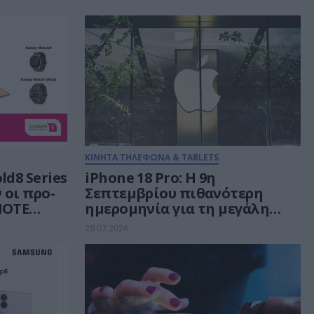
ΚΙΝΗΤΑ ΤΗΛΕΦΩΝΑ & TABLETS
ld8 Series
iPhone 18 Pro: H 9η
ν οι προ-
Σεπτεμβρίου πιθανότερη
MOTE
ημερομηνία για τη μεγάλη
Ο με 20%
παρουσίαση της Apple
28.07.2026