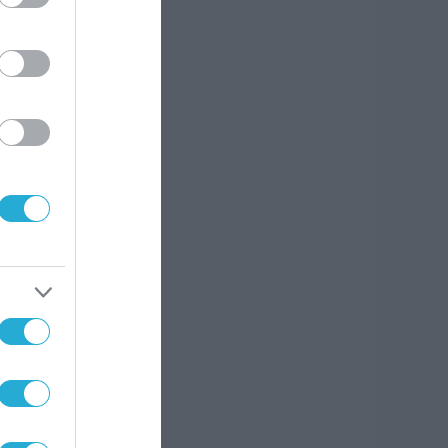
σμα
ιο
ένων,
από
 στυλ
 την
Voice