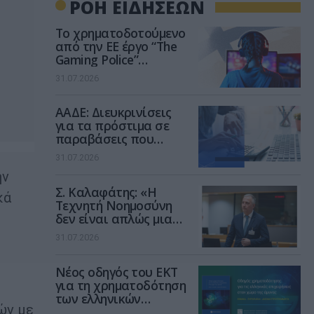
ΡΟΗ ΕΙΔΗΣΕΩΝ
Το χρηματοδοτούμενο
από την ΕΕ έργο “The
Gaming Police”
ενισχύει την ασφάλεια
31.07.2026
των παιδιών στο
διαδίκτυο
ΑΑΔΕ: Διευκρινίσεις
για τα πρόστιμα σε
παραβάσεις που
αφορούν τους ΦΗΜ
31.07.2026
ην
Σ. Καλαφάτης: «Η
κά
Τεχνητή Νοημοσύνη
δεν είναι απλώς μια
νέα τεχνολογία, είναι
31.07.2026
μια νέα βιομηχανική
επανάσταση»
Νέος οδηγός του ΕΚΤ
για τη χρηματοδότηση
των ελληνικών
ών με
επιχειρήσεων στον