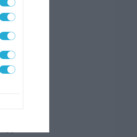
laxy
λογής
axy
ν
έξι
 έξι
τας
ο
dware