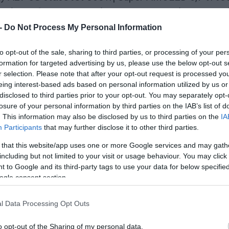
θόνη Infinity-O, η οποία ελαχιστοποιεί την ορατ
σχεδιασμού punch-hole. Σε συνδυασμό με το
 -
Do Not Process My Personal Information
ό προσθέτει χώρο στην οθόνη και αφαιρεί τους
to opt-out of the sale, sharing to third parties, or processing of your per
το επίκεντρο. Με λεπτό σώμα 7,8 χιλιοστών, τ
formation for targeted advertising by us, please use the below opt-out s
έρει άνετη αίσθηση στο χέρι του χρήστη καθ’ όλ
r selection. Please note that after your opt-out request is processed y
eing interest-based ads based on personal information utilized by us or
disclosed to third parties prior to your opt-out. You may separately opt-
losure of your personal information by third parties on the IAB’s list of
. This information may also be disclosed by us to third parties on the
IA
Participants
that may further disclose it to other third parties.
Gen 3 Mobile Platform
, το Galaxy A27 5G προσφέ
 that this website/app uses one or more Google services and may gath
 ημέρας, είτε οι χρήστες εναλλάσσονται μεταξύ
including but not limited to your visit or usage behaviour. You may click 
 to Google and its third-party tags to use your data for below specifi
γασίες. Η ενίσχυση της απόδοσης της GPU παρέ
ogle consent section.
 ενώ η τελευταίας τεχνολογίας μνήμη υψηλής
ομένων και βελτιωμένη ενεργειακή απόδοση. Ό
l Data Processing Opt Outs
alaxy A27 5G να προσφέρει μια καθημερινή εμπε
o opt-out of the Sharing of my personal data.