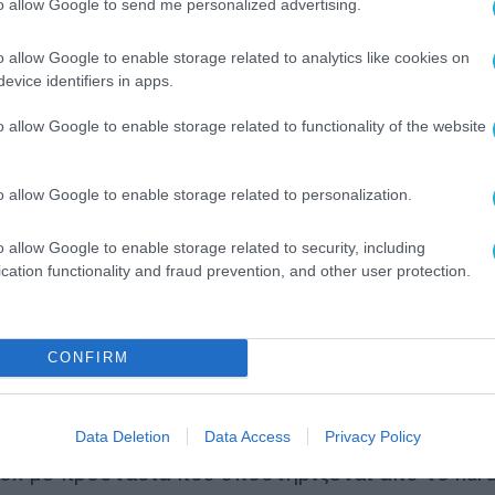
to allow Google to send me personalized advertising.
μπορεί πλέον να μεταφράζει καθώς
o allow Google to enable storage related to analytics like cookies on
γραφή σημειώσεων συσκέψεων σε 22 γλώσσες.
evice identifiers in apps.
ence
που παρουσιάστηκαν νωρίτερα φέτος, το Ga
o allow Google to enable storage related to functionality of the website
 AI, όπως το
Google
Gemini
και το
Perplexity
.
Η
μογές Galaxy — συμπεριλαμβανομένης της Συλ
o allow Google to enable storage related to personalization.
αισθητικές καθημερινές αλληλεπιδράσεις. Το Gal
o allow Google to enable storage related to security, including
υνομιλητικό βοηθό συσκευής, επιτρέποντας το
cation functionality and fraud prevention, and other user protection.
ιών μέσω φυσικής γλώσσας.
amsung για μακροχρόνια υποστήριξη με έως και 
CONFIRM
ατος Android και του One UI, καθώς και έως και
κή ημερομηνία παγκόσμιας κυκλοφορίας, δίνον
α χρησιμοποιούν τη συσκευή τους για μεγαλύτερ
Data Deletion
Data Access
Privacy Policy
ox με προστασία που υποστηρίζεται από το har