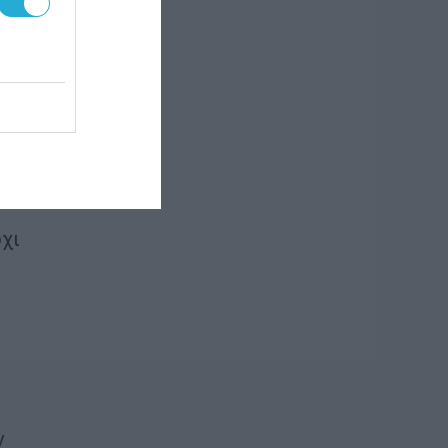
όχι
ν