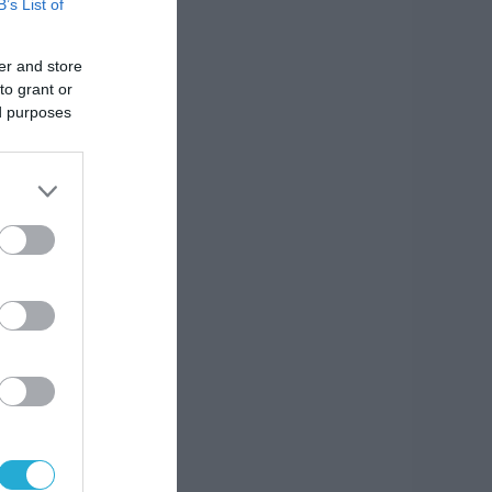
B’s List of
ορεί
αι
er and store
to grant or
ed purposes
.
και
 την