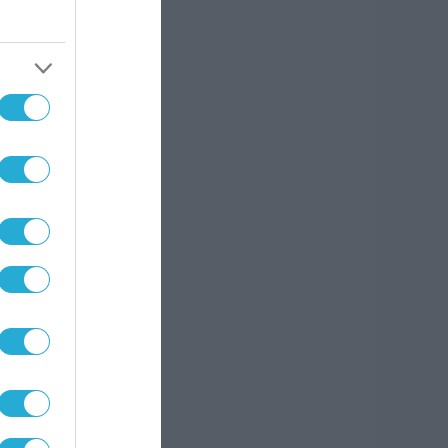
χι
οι»
ντας