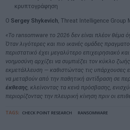
κρυπτογράφηση
Ο
Sergey Shykevich
, Threat Intelligence Grou
«Το
ransomware
το 2026 δεν είναι πλέον θέμα 
Όταν λιγότερες και πιο ικανές ομάδες πραγματ
περιστατικό έχει μεγαλύτερο επιχειρησιακό και
νοημοσύνη αρχίζει να συμπιέζει τον κύκλο ζωή
εκμετάλλευση — καθιστώντας τις υπάρχουσες εκ
να μεταβούν από την παθητική αντίδραση σε πε
έκθεσης
, κλείνοντας τα κενά πρόσβασης, ενισχ
περιορίζοντας την πλευρική κίνηση πριν οι επι
TAGS:
CHECK POINT RESEARCH
RANSOMWARE