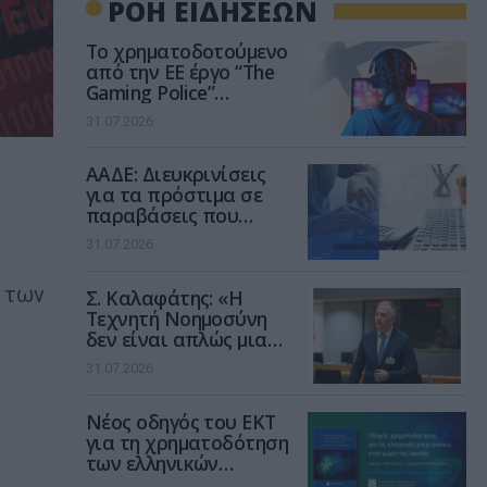
ΡΟΗ ΕΙΔΗΣΕΩΝ
Το χρηματοδοτούμενο
από την ΕΕ έργο “The
Gaming Police”
ενισχύει την ασφάλεια
31.07.2026
των παιδιών στο
διαδίκτυο
ΑΑΔΕ: Διευκρινίσεις
για τα πρόστιμα σε
παραβάσεις που
αφορούν τους ΦΗΜ
31.07.2026
η των
Σ. Καλαφάτης: «Η
Τεχνητή Νοημοσύνη
δεν είναι απλώς μια
νέα τεχνολογία, είναι
31.07.2026
μια νέα βιομηχανική
επανάσταση»
Νέος οδηγός του ΕΚΤ
για τη χρηματοδότηση
των ελληνικών
επιχειρήσεων στον