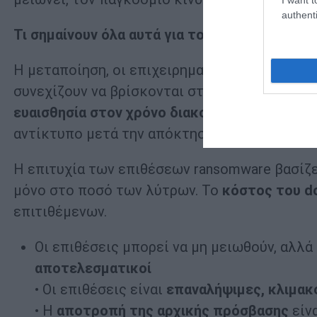
authenti
Τι σημαίνουν όλα αυτά για το
ransomware
το 
Η μεταποίηση, οι επιχειρηματικές υπηρεσίες,
συνεχίζουν να βρίσκονται στο επίκεντρο — όχ
ευαισθησία στον χρόνο διακοπής
και η πολυπ
αντίκτυπο μετά την απόκτηση πρόσβασης.
Η επιτυχία των επιθέσεων ransomware βασίζ
μόνο στο ποσό των λύτρων. Το
κόστος του
d
επιτιθέμενων.
Οι επιθέσεις μπορεί να μη μειωθούν, αλλά
αποτελεσματικοί
• Οι επιθέσεις είναι
επαναλήψιμες, κλιμακ
• Η
αποτροπή της αρχικής πρόσβασης
είνα