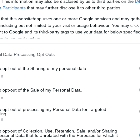
. This information may also be disclosed by us to third parties on the
IA
δες, αλλά και πώς
προϋπάρχουσα πρόσβαση
μπ
Participants
that may further disclose it to other third parties.
λές σχεδόν από τη μία μέρα στην άλλη, ακόμη κ
 that this website/app uses one or more Google services and may gath
including but not limited to your visit or usage behaviour. You may click 
 to Google and its third-party tags to use your data for below specifi
ς
, με
163 θύματα
, επανερχόμενη στην παγκόσμια
ogle consent section.
ις
l Data Processing Opt Outs
αδύνουν
τις ομάδες, αλλά σπάνια τις εξαλείφουν
ρμόζονται και επιστρέφουν με νέες τακτικές 
o opt-out of the Sharing of my personal data.
In
ντρώνοντας
το 49,6% των παγκόσμιων θυμάτων
o opt-out of the Sale of my Personal Data.
χοποιημένη χώρα διεθνώς.
In
to opt-out of processing my Personal Data for Targeted
κολουθεί την πρόσβαση, όχι την πρόθεση
ing.
In
πό τον κλάδο της επιχείρησης·
καθορίζεται από
o opt-out of Collection, Use, Retention, Sale, and/or Sharing
ersonal Data that Is Unrelated with the Purposes for which it
lected.