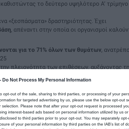
, καθιστώντας το δεύτερο υψηλότερο A’ τρίμηνο
να «ξεσπάσματα» δραστηριότητας. Έχει
βάση
, απέναντι στην οποία οι οργανισμοί καλούν
νονται για το 71% όλων των θυμάτων
, ανατρέπ
025
την πλειονότητα των επιθέσεων, αυξάνοντας τ
τισμό — και ανεβάζοντας κατακόρυφα το ρίσκο 
 -
Do Not Process My Personal Information
to opt-out of the sale, sharing to third parties, or processing of your per
τρίτο συνεχόμενο τρίμηνο, με
338 θύματα
, ενώ ο
formation for targeted advertising by us, please use the below opt-out s
r selection. Please note that after your opt-out request is processed y
Q4 2025 σε
166 στο
Q
1 2026 (+315%)
, αποτελώντ
eing interest-based ads based on personal information utilized by us or
disclosed to third parties prior to your opt-out. You may separately opt-
εων ransomware δείχνει πόσο ανθεκτικές και
losure of your personal information by third parties on the IAB’s list of