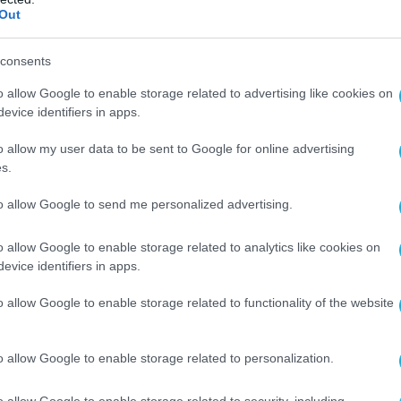
Out
ματα εμφανίζονται όλο και συχνότερα σε τομείς
εθειμένα VPN ή
προϋπάρχουσα πρόσβαση
, και ό
consents
ρούνται «υψηλής αξίας».
o allow Google to enable storage related to advertising like cookies on
evice identifiers in apps.
ημα
«ποιον θέλουν να στοχεύσουν οι επιτιθέμεν
ανισμοί εκτός «ελκυστικών» κλάδων αποτελούν
o allow my user data to be sent to Google for online advertising
s.
ουν μη διορθωμένες εκθέσεις.
to allow Google to send me personalized advertising.
en
προέρχονταν από τις ΗΠΑ, έναντι
49,6% του
o allow Google to enable storage related to analytics like cookies on
evice identifiers in apps.
ντικά σε
APAC
και Λατινική Αμερική
, αντανακλώ
χι αλλαγή γεωπολιτικών κινήτρων
o allow Google to enable storage related to functionality of the website
 πλέον επικίνδυνα ξεπερασμένη:
οι επιτιθέμενοι
o allow Google to enable storage related to personalization.
ραφικά κατανεμημένη πρόσβαση διευρύνει, δεν
o allow Google to enable storage related to security, including