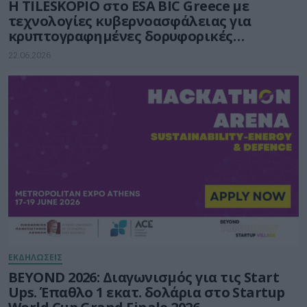
Η TILESKOPIO στο ESA BIC Greece με
τεχνολογίες κυβερνοασφάλειας για
κρυπτογραφημένες δορυφορικές
επικοινωνίες
22.06.2026
ΕΚΔΗΛΩΣΕΙΣ
BEYOND 2026: Διαγωνισμός για τις Start
Ups. Έπαθλο 1 εκατ. δολάρια στο Startup