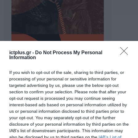
ictplus.gr -
Do Not Process My Personal
Information
If you wish to opt-out of the sale, sharing to third parties, or
processing of your personal or sensitive information for
targeted advertising by us, please use the below opt-out
section to confirm your selection. Please note that after your
opt-out request is processed you may continue seeing
interest-based ads based on personal information utilized by
ΡΟΗ ΕΙΔΗΣΕΩΝ
us or personal information disclosed to third parties prior to
your opt-out. You may separately opt-out of the further
Το χρηματοδοτούμενο
disclosure of your personal information by third parties on the
από την ΕΕ έργο “The
Gaming Police”
IAB’s list of downstream participants. This information may
ενισχύει την ασφάλεια
also be disclosed by us to third parties on the
IAB’s List of