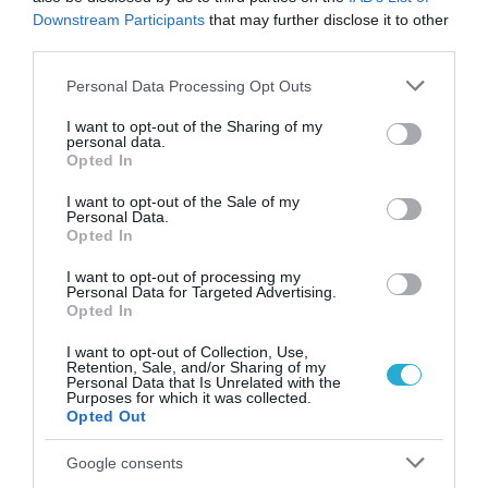
31.07.2026
των παιδιών στο
Downstream Participants
that may further disclose it to other
διαδίκτυο
third parties.
ΑΑΔΕ: Διευκρινίσεις
για τα πρόστιμα σε
Please note that this website/app uses one or more Google
Personal Data Processing Opt Outs
παραβάσεις που
services and may gather and store information including but
αφορούν τους ΦΗΜ
not limited to your visit or usage behaviour. You may click to
I want to opt-out of the Sharing of my
31.07.2026
personal data.
grant or deny consent to Google and its third-party tags to
Opted In
use your data for below specified purposes in below Google
Σ. Καλαφάτης: «Η
consent section.
Τεχνητή Νοημοσύνη
I want to opt-out of the Sale of my
Personal Data.
δεν είναι απλώς μια
Opted In
νέα τεχνολογία, είναι
31.07.2026
μια νέα βιομηχανική
I want to opt-out of processing my
επανάσταση»
Personal Data for Targeted Advertising.
Νέος οδηγός του ΕΚΤ
Opted In
για τη χρηματοδότηση
των ελληνικών
I want to opt-out of Collection, Use,
επιχειρήσεων στον
Retention, Sale, and/or Sharing of my
31.07.2026
Personal Data that Is Unrelated with the
χώρο της άμυνας
Purposes for which it was collected.
Opted Out
Η πιο ταξιδιάρικη
βαλίτσα του φετινού
Google consents
καλοκαιριού έχει την