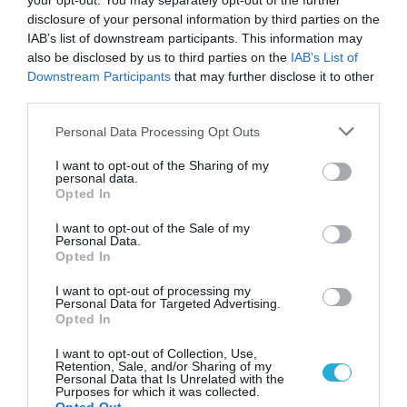
your opt-out. You may separately opt-out of the further
διαγωνισμό του UFBB
disclosure of your personal information by third parties on the
IAB’s list of downstream participants. This information may
10.01.2022
also be disclosed by us to third parties on the
IAB’s List of
Downstream Participants
that may further disclose it to other
third parties.
Please note that this website/app uses one or more Google
Personal Data Processing Opt Outs
services and may gather and store information including but
not limited to your visit or usage behaviour. You may click to
I want to opt-out of the Sharing of my
personal data.
grant or deny consent to Google and its third-party tags to
Opted In
use your data for below specified purposes in below Google
consent section.
I want to opt-out of the Sale of my
Personal Data.
Opted In
I want to opt-out of processing my
Personal Data for Targeted Advertising.
ΤΗΛΕΠΙΚΟΙΝΩΝΙΕΣ
Opted In
ΟΤΕ και κοινοπραξία Grid
I want to opt-out of Collection, Use,
Telecom-ΤΕΡΝΑ Ενεργειακή
Retention, Sale, and/or Sharing of my
διεκδικούν το έργο Ultra Fast
Personal Data that Is Unrelated with the
Purposes for which it was collected.