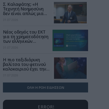
Σ. Καλαφάτης: «Η
Τεχνητή Νοημοσύνη
δεν είναι απλώς μια
νέα τεχνολογία, είναι
31.07.2026
μια νέα βιομηχανική
επανάσταση»
Νέος οδηγός του ΕΚΤ
για τη χρηματοδότηση
των ελληνικών
επιχειρήσεων στον
31.07.2026
χώρο της άμυνας
Η πιο ταξιδιάρικη
βαλίτσα του φετινού
καλοκαιριού έχει την
υπογραφή της Xiaomi
31.07.2026
ΟΛΗ Η ΡΟΗ ΕΙΔΗΣΕΩΝ