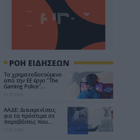
ΡΟΗ ΕΙΔΗΣΕΩΝ
Το χρηματοδοτούμενο
από την ΕΕ έργο “The
Gaming Police”
ενισχύει την ασφάλεια
31.07.2026
των παιδιών στο
διαδίκτυο
ΑΑΔΕ: Διευκρινίσεις
για τα πρόστιμα σε
παραβάσεις που
αφορούν τους ΦΗΜ
31.07.2026