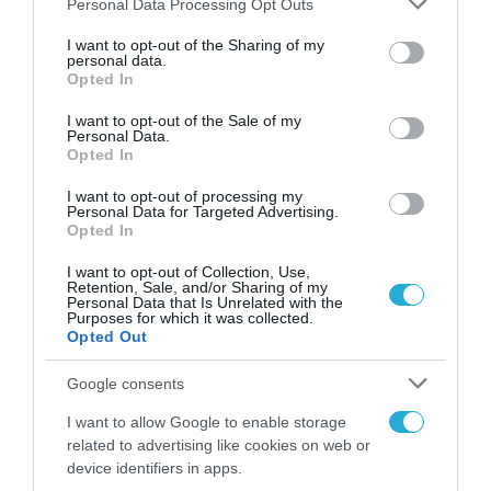
Personal Data Processing Opt Outs
ΛΟΓΙΣΜΙΚΟ
services and may gather and store information including but
Επαλήθευση νομιμότητας και
not limited to your visit or usage behaviour. You may click to
I want to opt-out of the Sharing of my
personal data.
οικονομία στην αγορά
grant or deny consent to Google and its third-party tags to
Opted In
use your data for below specified purposes in below Google
μεταχειρισμένου λογισμικού με
consent section.
I want to opt-out of the Sale of my
τις λύσεις της Forscope
Personal Data.
22.03.2024
Opted In
I want to opt-out of processing my
Personal Data for Targeted Advertising.
Opted In
I want to opt-out of Collection, Use,
Retention, Sale, and/or Sharing of my
Personal Data that Is Unrelated with the
Purposes for which it was collected.
Opted Out
Google consents
I want to allow Google to enable storage
related to advertising like cookies on web or
device identifiers in apps.