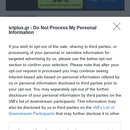
UNCATEGORIZED
Πρόγραμμα «Ψηφιακά Εργαλεία
ictplus.gr -
Do Not Process My Personal
ΜΜΕ Β’»: Ξεκίνησε η εξαργύρωση
Information
του voucher έως 90% για αγορά
If you wish to opt-out of the sale, sharing to third parties, or
τεχνολογικού εξοπλισμού και
10.04.2025
processing of your personal or sensitive information for
software σε COSMOTE και
targeted advertising by us, please use the below opt-out
ΓΕΡΜΑΝΟ
section to confirm your selection. Please note that after your
opt-out request is processed you may continue seeing
interest-based ads based on personal information utilized by
us or personal information disclosed to third parties prior to
your opt-out. You may separately opt-out of the further
disclosure of your personal information by third parties on the
IAB’s list of downstream participants. This information may
also be disclosed by us to third parties on the
IAB’s List of
Downstream Participants
that may further disclose it to other
third parties.
Please note that this website/app uses one or more Google