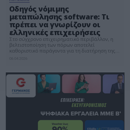
Οδηγός νόμιμης
μεταπώλησης software: Τι
πρέπει να γνωρίζουν οι
ελληνικές επιχειρήσεις
Στο σύγχρονο επιχειρηματικό περιβάλλον, η
βελτιστοποίηση των πόρων αποτελεί
καθοριστικό παράγοντα για τη διατήρηση της
ανταγωνιστικότητας. Ενώ οι οργανισμοί
06.04.2026
επενδύουν συστηματικά στον ψηφιακό
μετασχηματισμό, ένα σημαντικό μέρος αυτών
των επενδύσεων παραμένει συχνά
εγκλωβισμένο σε υποδομές που δεν
χρησιμοποιούνται πλέον. Η στρατηγική
διαχείριση αυτών των πόρων δεν αποτελεί
μόνο ζήτημα τεχνικής οργάνωσης, αλλά μια
ουσιαστική οικονομική […]