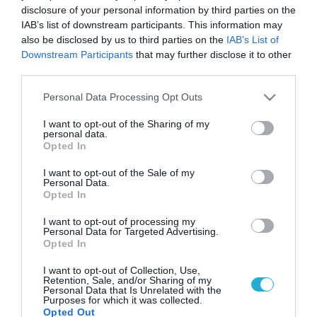
disclosure of your personal information by third parties on the
IAB’s list of downstream participants. This information may
also be disclosed by us to third parties on the
IAB’s List of
Downstream Participants
that may further disclose it to other
third parties.
Please note that this website/app uses one or more Google
Personal Data Processing Opt Outs
services and may gather and store information including but
not limited to your visit or usage behaviour. You may click to
I want to opt-out of the Sharing of my
personal data.
grant or deny consent to Google and its third-party tags to
Opted In
use your data for below specified purposes in below Google
consent section.
I want to opt-out of the Sale of my
Personal Data.
Opted In
I want to opt-out of processing my
Personal Data for Targeted Advertising.
Opted In
I want to opt-out of Collection, Use,
Retention, Sale, and/or Sharing of my
Personal Data that Is Unrelated with the
Purposes for which it was collected.
Opted Out