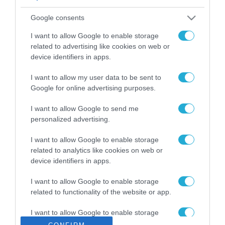
ΡΟΗ ΕΙΔΗΣΕΩΝ
Google consents
Το χρηματοδοτούμενο
από την ΕΕ έργο “The
I want to allow Google to enable storage
Gaming Police”
related to advertising like cookies on web or
ενισχύει την ασφάλεια
device identifiers in apps.
31.07.2026
των παιδιών στο
διαδίκτυο
I want to allow my user data to be sent to
ΑΑΔΕ: Διευκρινίσεις
Google for online advertising purposes.
για τα πρόστιμα σε
παραβάσεις που
I want to allow Google to send me
αφορούν τους ΦΗΜ
31.07.2026
personalized advertising.
Σ. Καλαφάτης: «Η
I want to allow Google to enable storage
Τεχνητή Νοημοσύνη
related to analytics like cookies on web or
δεν είναι απλώς μια
device identifiers in apps.
νέα τεχνολογία, είναι
31.07.2026
μια νέα βιομηχανική
I want to allow Google to enable storage
επανάσταση»
related to functionality of the website or app.
Νέος οδηγός του ΕΚΤ
για τη χρηματοδότηση
I want to allow Google to enable storage
των ελληνικών
related to personalization.