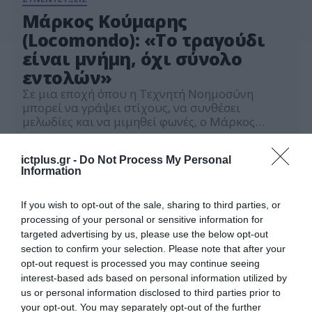
Μάρκος Κούμαρης
(Locomondo): «Το τραγούδι
είναι μνήμη, όχι σύνολο
εντολών»
Σε μια εποχή όπου η Τεχνητή Νοημοσύνη
μπορεί να γράψει στίχους, να συνθέσει
μελωδίες και να μιμηθεί φωνές, ο Μάρκος
Κούμαρης υψώνει τη φωνή του για κάτι πολύ
15.09.2025
πιο βαθύ: τη μοναδικότητα της ανθρώπινης
ictplus.gr -
Do Not Process My Personal
δημιουργίας. Με λόγο άμεσο και ρεαλιστικό, ο
Information
τραγουδιστής των Locomondo μιλάει
αποκλειστικά στο AI Report και βλέπει την AI
όχι ως […]
If you wish to opt-out of the sale, sharing to third parties, or
processing of your personal or sensitive information for
targeted advertising by us, please use the below opt-out
section to confirm your selection. Please note that after your
opt-out request is processed you may continue seeing
interest-based ads based on personal information utilized by
us or personal information disclosed to third parties prior to
your opt-out. You may separately opt-out of the further