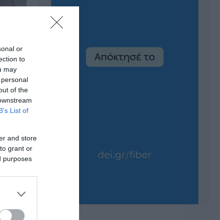
sonal or
ection to
ou may
 personal
out of the
 downstream
B’s List of
er and store
to grant or
ed purposes