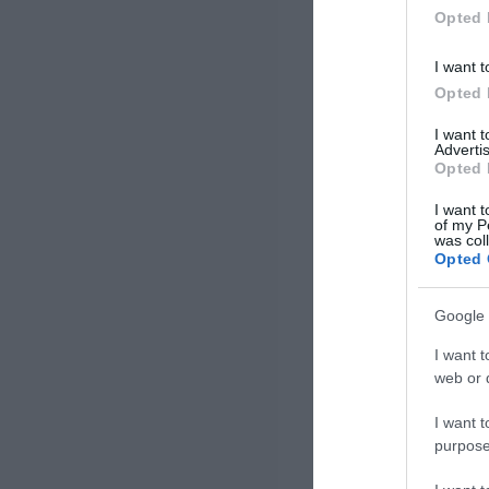
Opted 
I want t
Opted 
I want 
Advertis
Opted 
I want t
of my P
was col
Opted 
Google 
I want t
web or d
I want t
purpose