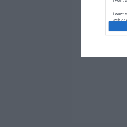
I want 
I want t
web or d
I want t
or app.
I want t
I want t
authenti