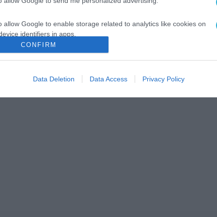
to allow Google to send me personalized advertising.
o allow Google to enable storage related to analytics like cookies on
evice identifiers in apps.
CONFIRM
o allow Google to enable storage related to functionality of the website
Data Deletion
Data Access
Privacy Policy
o allow Google to enable storage related to personalization.
o allow Google to enable storage related to security, including
cation functionality and fraud prevention, and other user protection.