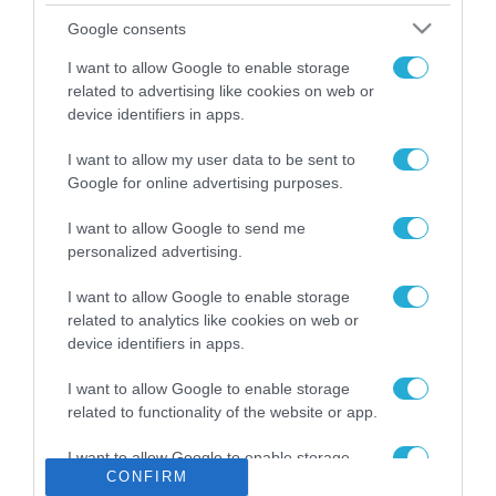
Το χρηματοδοτούμενο
Google consents
από την ΕΕ έργο “The
Gaming Police”
I want to allow Google to enable storage
ενισχύει την ασφάλεια
related to advertising like cookies on web or
31.07.2026
των παιδιών στο
device identifiers in apps.
διαδίκτυο
ΑΑΔΕ: Διευκρινίσεις
I want to allow my user data to be sent to
για τα πρόστιμα σε
Google for online advertising purposes.
παραβάσεις που
αφορούν τους ΦΗΜ
31.07.2026
I want to allow Google to send me
personalized advertising.
Σ. Καλαφάτης: «Η
Τεχνητή Νοημοσύνη
I want to allow Google to enable storage
δεν είναι απλώς μια
related to analytics like cookies on web or
νέα τεχνολογία, είναι
device identifiers in apps.
31.07.2026
μια νέα βιομηχανική
επανάσταση»
I want to allow Google to enable storage
Νέος οδηγός του ΕΚΤ
related to functionality of the website or app.
για τη χρηματοδότηση
των ελληνικών
I want to allow Google to enable storage
επιχειρήσεων στον
31.07.2026
CONFIRM
related to personalization.
χώρο της άμυνας