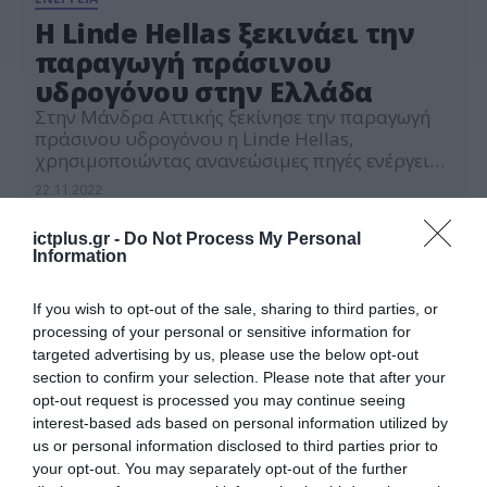
H Linde Hellas ξεκινάει την
παραγωγή πράσινου
υδρογόνου στην Ελλάδα
Στην Μάνδρα Αττικής ξεκίνησε την παραγωγή
πράσινου υδρογόνου η Linde Hellas,
χρησιμοποιώντας ανανεώσιμες πηγές ενέργειας
για την ηλεκτρόλυση διαλύματος KOH. Η
22.11.2022
εταιρεία έχει λάβει «Το πιστοποιητικό
παραγωγής πράσινου υδρογόνου» από την TÜV
ictplus.gr -
Do Not Process My Personal
SÜD. Το πράσινο υδρογόνο αποτελεί βασικό
Information
παράγοντα για την ενεργειακή μετάβαση σε μια
βιώσιμη οικονομία και περιβάλλον, καθώς και
για την επίτευξη του […]
If you wish to opt-out of the sale, sharing to third parties, or
processing of your personal or sensitive information for
targeted advertising by us, please use the below opt-out
section to confirm your selection. Please note that after your
opt-out request is processed you may continue seeing
interest-based ads based on personal information utilized by
us or personal information disclosed to third parties prior to
your opt-out. You may separately opt-out of the further