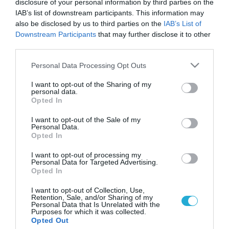
disclosure of your personal information by third parties on the
IAB’s list of downstream participants. This information may
also be disclosed by us to third parties on the
IAB’s List of
Downstream Participants
that may further disclose it to other
third parties.
Please note that this website/app uses one or more Google
Personal Data Processing Opt Outs
services and may gather and store information including but
not limited to your visit or usage behaviour. You may click to
I want to opt-out of the Sharing of my
personal data.
grant or deny consent to Google and its third-party tags to
Opted In
use your data for below specified purposes in below Google
consent section.
I want to opt-out of the Sale of my
Personal Data.
Opted In
I want to opt-out of processing my
Personal Data for Targeted Advertising.
Opted In
I want to opt-out of Collection, Use,
Retention, Sale, and/or Sharing of my
Personal Data that Is Unrelated with the
Purposes for which it was collected.
ΡΟΗ ΕΙΔΗΣΕΩΝ
Opted Out