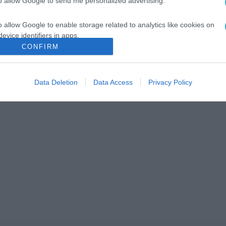
to allow Google to send me personalized advertising.
o allow Google to enable storage related to analytics like cookies on
evice identifiers in apps.
CONFIRM
o allow Google to enable storage related to functionality of the website
Data Deletion
Data Access
Privacy Policy
o allow Google to enable storage related to personalization.
o allow Google to enable storage related to security, including
cation functionality and fraud prevention, and other user protection.