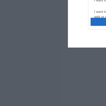
I want 
I want t
web or d
I want t
or app.
I want t
I want t
authenti