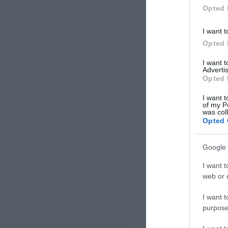
καλύπτοντας […]
Opted 
I want t
Opted 
I want 
Advertis
Opted 
I want t
of my P
was col
Opted 
Google 
I want t
web or d
I want t
purpose