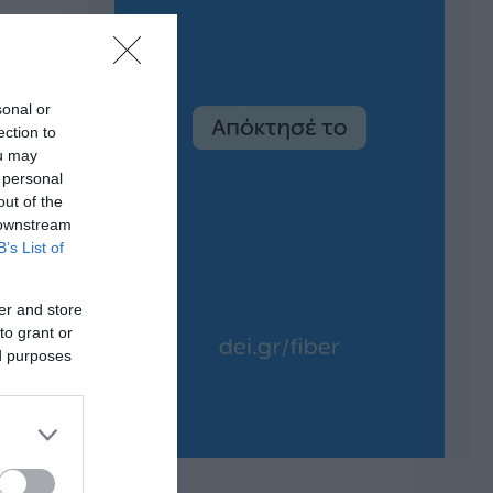
sonal or
ection to
ou may
 personal
out of the
 downstream
B’s List of
er and store
to grant or
ed purposes