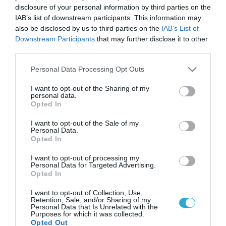
disclosure of your personal information by third parties on the
IAB’s list of downstream participants. This information may
also be disclosed by us to third parties on the
IAB’s List of
Downstream Participants
that may further disclose it to other
third parties.
Please note that this website/app uses one or more Google
Personal Data Processing Opt Outs
services and may gather and store information including but
not limited to your visit or usage behaviour. You may click to
I want to opt-out of the Sharing of my
personal data.
grant or deny consent to Google and its third-party tags to
Opted In
use your data for below specified purposes in below Google
consent section.
I want to opt-out of the Sale of my
Personal Data.
Opted In
I want to opt-out of processing my
Personal Data for Targeted Advertising.
Opted In
I want to opt-out of Collection, Use,
Retention, Sale, and/or Sharing of my
Personal Data that Is Unrelated with the
Purposes for which it was collected.
Opted Out