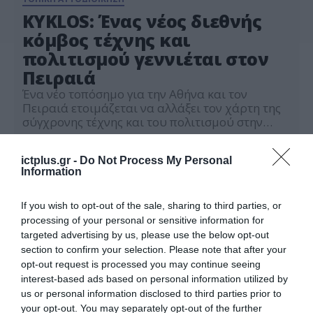
KYKLOS: Ένας νέος διεθνής
κόμβος τέχνης και
πολιτισμού γεννιέται στον
Πειραιά
Ένα νέο τοπόσημο για την Αθήνα και τον
Πειραιά ετοιμάζεται να αλλάξει τον χάρτη της
σύγχρονης τέχνης και του πολιτισμού στην
Ελλάδα. Ο λόγος για το KYKLOS, τον νέο χώρο
30.05.2025
τέχνης και πολιτισμού που δημιουργείται στον
ictplus.gr -
Do Not Process My Personal
Πειραιά, πλησίον του σταθμού ηλεκτρικού
Information
«Νέο Φάληρο», με πρωτοβουλία του Ιδρύματος
Ντίνου και Λίας Μαρτίνου (Dinos and Lia
Martinos […]
If you wish to opt-out of the sale, sharing to third parties, or
processing of your personal or sensitive information for
targeted advertising by us, please use the below opt-out
section to confirm your selection. Please note that after your
opt-out request is processed you may continue seeing
interest-based ads based on personal information utilized by
us or personal information disclosed to third parties prior to
your opt-out. You may separately opt-out of the further