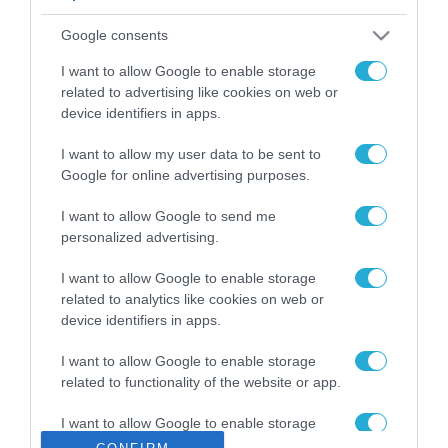
ΡΟΗ ΕΙΔΗΣΕΩΝ
Google consents
Το χρηματοδοτούμενο
από την ΕΕ έργο “The
I want to allow Google to enable storage
Gaming Police”
related to advertising like cookies on web or
ενισχύει την ασφάλεια
device identifiers in apps.
31.07.2026
των παιδιών στο
διαδίκτυο
I want to allow my user data to be sent to
ΑΑΔΕ: Διευκρινίσεις
Google for online advertising purposes.
για τα πρόστιμα σε
παραβάσεις που
I want to allow Google to send me
αφορούν τους ΦΗΜ
31.07.2026
personalized advertising.
Σ. Καλαφάτης: «Η
I want to allow Google to enable storage
Τεχνητή Νοημοσύνη
related to analytics like cookies on web or
δεν είναι απλώς μια
device identifiers in apps.
νέα τεχνολογία, είναι
31.07.2026
μια νέα βιομηχανική
I want to allow Google to enable storage
επανάσταση»
related to functionality of the website or app.
Νέος οδηγός του ΕΚΤ
για τη χρηματοδότηση
I want to allow Google to enable storage
των ελληνικών
related to personalization.