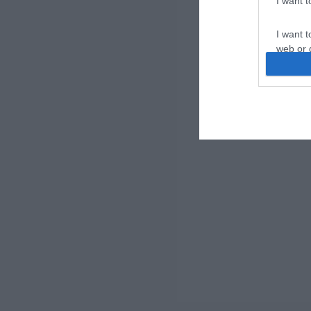
I want 
I want t
web or d
I want t
or app.
I want t
I want t
authenti