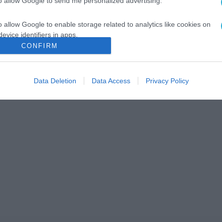
to allow Google to send me personalized advertising.
o allow Google to enable storage related to analytics like cookies on
evice identifiers in apps.
CONFIRM
o allow Google to enable storage related to functionality of the website
Data Deletion
Data Access
Privacy Policy
o allow Google to enable storage related to personalization.
o allow Google to enable storage related to security, including
cation functionality and fraud prevention, and other user protection.