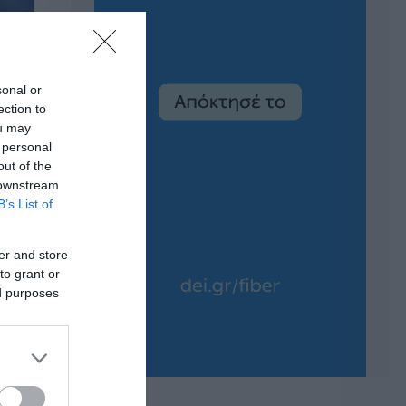
sonal or
ection to
ou may
 personal
out of the
 downstream
B’s List of
er and store
to grant or
ed purposes