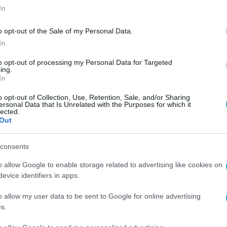
In
o opt-out of the Sale of my Personal Data.
In
ΕΠΙΧΕΙΡΗΣΕΙΣ
to opt-out of processing my Personal Data for Targeted
ing.
 &
Η Johnson & Johnson εξαγοράζει
In
Abiomed έναντι 16,6 δισ. δολαρί
o opt-out of Collection, Use, Retention, Sale, and/or Sharing
ersonal Data that Is Unrelated with the Purposes for which it
01.11.2022
lected.
Out
consents
o allow Google to enable storage related to advertising like cookies on
evice identifiers in apps.
o allow my user data to be sent to Google for online advertising
s.