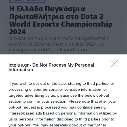
Η Ελλάδα Παγκόσμια
Πρωταθλήτρια στο Dota 2
World Esports Championship
2024
Μεγάλη επιτυχία για την ελληνική αποστολή
στο World Esports Championship 2024, το
επίσημο πρωτάθλημα Esports που
διοργανώνεται από τη Διεθνή Ομοσπονδία
20.11.2024
Esports (IESF), καθώς κατέκτησε την πρώτη θέση
ictplus.gr -
Do Not Process My Personal
στο παιχνίδι Dota 2, χαρίζοντας στην Ελλάδα
Information
τον τίτλο του παγκόσμιου πρωταθλητή! Η
νικήτρια ομάδα, που εκπροσώπησε τη χώρα
μας με απόλυτη επιτυχία, δημιουργήθηκε και
If you wish to opt-out of the sale, sharing to third parties, or
υποστηρίχθηκε σε […]
processing of your personal or sensitive information for
targeted advertising by us, please use the below opt-out
section to confirm your selection. Please note that after your
opt-out request is processed you may continue seeing
interest-based ads based on personal information utilized by
us or personal information disclosed to third parties prior to
your opt-out. You may separately opt-out of the further