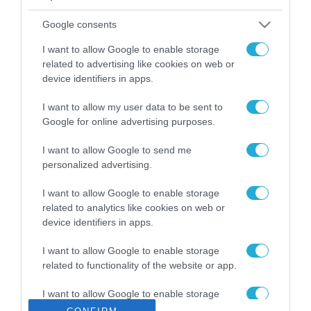
ΡΟΗ ΕΙΔΗΣΕΩΝ
Google consents
Το χρηματοδοτούμενο
από την ΕΕ έργο “The
I want to allow Google to enable storage
Gaming Police”
related to advertising like cookies on web or
ενισχύει την ασφάλεια
device identifiers in apps.
31.07.2026
των παιδιών στο
διαδίκτυο
I want to allow my user data to be sent to
ΑΑΔΕ: Διευκρινίσεις
Google for online advertising purposes.
για τα πρόστιμα σε
παραβάσεις που
I want to allow Google to send me
αφορούν τους ΦΗΜ
31.07.2026
personalized advertising.
Σ. Καλαφάτης: «Η
I want to allow Google to enable storage
Τεχνητή Νοημοσύνη
related to analytics like cookies on web or
δεν είναι απλώς μια
device identifiers in apps.
νέα τεχνολογία, είναι
31.07.2026
μια νέα βιομηχανική
I want to allow Google to enable storage
επανάσταση»
related to functionality of the website or app.
Νέος οδηγός του ΕΚΤ
για τη χρηματοδότηση
I want to allow Google to enable storage
των ελληνικών
related to personalization.