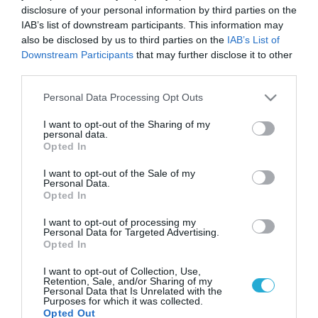
disclosure of your personal information by third parties on the
IAB’s list of downstream participants. This information may
also be disclosed by us to third parties on the
IAB’s List of
Downstream Participants
that may further disclose it to other
third parties.
Please note that this website/app uses one or more Google
Personal Data Processing Opt Outs
services and may gather and store information including but
not limited to your visit or usage behaviour. You may click to
I want to opt-out of the Sharing of my
personal data.
grant or deny consent to Google and its third-party tags to
Opted In
use your data for below specified purposes in below Google
consent section.
I want to opt-out of the Sale of my
Personal Data.
Opted In
I want to opt-out of processing my
Personal Data for Targeted Advertising.
Opted In
I want to opt-out of Collection, Use,
Retention, Sale, and/or Sharing of my
Personal Data that Is Unrelated with the
Purposes for which it was collected.
Opted Out