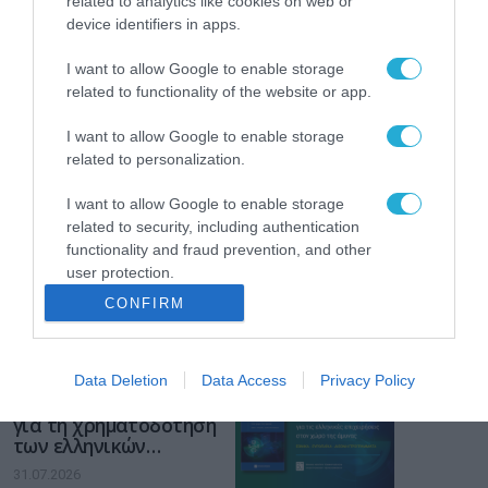
related to analytics like cookies on web or
device identifiers in apps.
Το χρηματοδοτούμενο
από την ΕΕ έργο “The
I want to allow Google to enable storage
Gaming Police”
ενισχύει την ασφάλεια
related to functionality of the website or app.
31.07.2026
των παιδιών στο
διαδίκτυο
I want to allow Google to enable storage
ΑΑΔΕ: Διευκρινίσεις
related to personalization.
για τα πρόστιμα σε
παραβάσεις που
I want to allow Google to enable storage
αφορούν τους ΦΗΜ
related to security, including authentication
31.07.2026
functionality and fraud prevention, and other
user protection.
Σ. Καλαφάτης: «Η
Τεχνητή Νοημοσύνη
CONFIRM
δεν είναι απλώς μια
νέα τεχνολογία, είναι
31.07.2026
μια νέα βιομηχανική
επανάσταση»
Data Deletion
Data Access
Privacy Policy
Νέος οδηγός του ΕΚΤ
για τη χρηματοδότηση
των ελληνικών
επιχειρήσεων στον
31.07.2026
χώρο της άμυνας