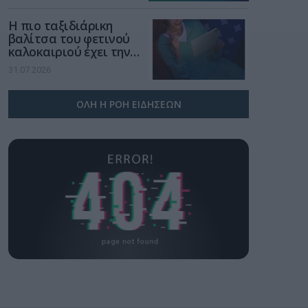
Η πιο ταξιδιάρικη
βαλίτσα του φετινού
καλοκαιριού έχει την
υπογραφή της Xiaomi
31.07.2026
ΟΛΗ Η ΡΟΗ ΕΙΔΗΣΕΩΝ