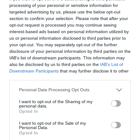
processing of your personal or sensitive information for
targeted advertising by us, please use the below opt-out
section to confirm your selection. Please note that after your
opt-out request is processed you may continue seeing
ΕΥΡΩΠΑΪΚΗ ΕΠΙΤΡΟΠΗ
interest-based ads based on personal information utilized by
Ευρωπαϊκό έργο Τεχνητής
us or personal information disclosed to third parties prior to
Νοημοσύνης ύψους 2 εκατ. ευρώ
your opt-out. You may separately opt-out of the further
ανέλαβε η Performance
disclosure of your personal information by third parties on the
IAB’s list of downstream participants. This information may
Technologies
28.04.2023
also be disclosed by us to third parties on the
IAB’s List of
Downstream Participants
that may further disclose it to other
third parties.
Please note that this website/app uses one or more Google
Personal Data Processing Opt Outs
services and may gather and store information including but
not limited to your visit or usage behaviour. You may click to
I want to opt-out of the Sharing of my
personal data.
grant or deny consent to Google and its third-party tags to
Opted In
use your data for below specified purposes in below Google
consent section.
I want to opt-out of the Sale of my
Personal Data.
Opted In