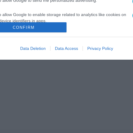
to allow Google to send me personalized advertising.
o allow Google to enable storage related to analytics like cookies on
evice identifiers in apps.
CONFIRM
o allow Google to enable storage related to functionality of the website
Data Deletion
Data Access
Privacy Policy
o allow Google to enable storage related to personalization.
o allow Google to enable storage related to security, including
cation functionality and fraud prevention, and other user protection.