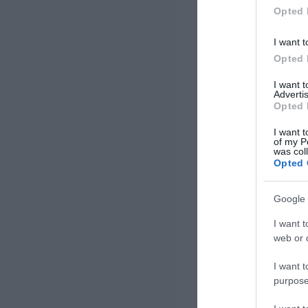
Opted 
I want t
Opted 
I want 
Advertis
Opted 
I want t
of my P
was col
Opted 
Google 
I want t
web or d
I want t
purpose