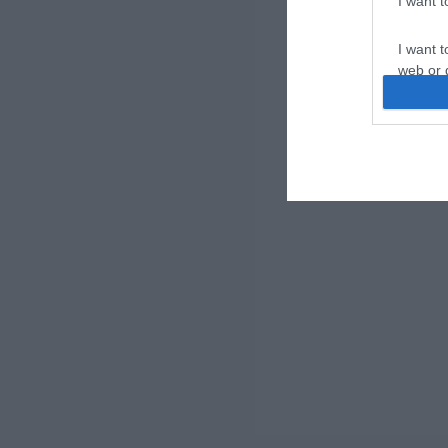
I want 
I want t
web or d
I want t
or app.
I want t
I want t
authenti