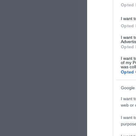
Αύγουστο του 2024 και
Opted 
ολοκληρώνεται τον Ιούνιο του
2026, […]
I want t
Opted 
I want 
Advertis
Opted 
I want t
of my P
was col
Opted 
Google 
I want t
web or d
I want t
purpose