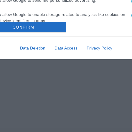
to allow Google to send me personalized advertising.
o allow Google to enable storage related to analytics like cookies on
evice identifiers in apps.
CONFIRM
o allow Google to enable storage related to functionality of the website
Data Deletion
Data Access
Privacy Policy
o allow Google to enable storage related to personalization.
o allow Google to enable storage related to security, including
cation functionality and fraud prevention, and other user protection.