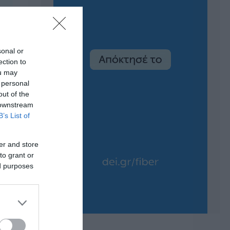
sonal or
ection to
ou may
 personal
out of the
 downstream
B’s List of
er and store
to grant or
ed purposes