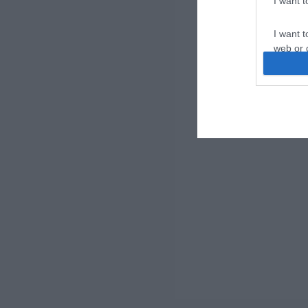
I want 
I want t
web or d
I want t
or app.
I want t
I want t
authenti