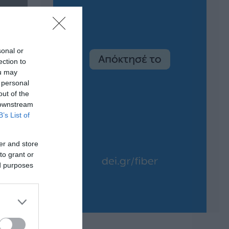
sonal or
ection to
ou may
 personal
out of the
 downstream
B’s List of
er and store
to grant or
ed purposes