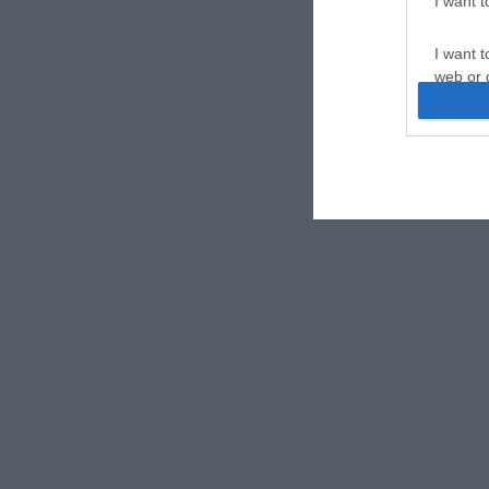
I want 
I want t
web or d
I want t
or app.
I want t
I want t
authenti