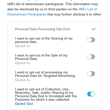
IAB’s list of downstream participants. This information may
also be disclosed by us to third parties on the
IAB’s List of
Downstream Participants
that may further disclose it to other
third parties.
Please note that this website/app uses one or more Google
Personal Data Processing Opt Outs
services and may gather and store information including but
not limited to your visit or usage behaviour. You may click to
I want to opt-out of the Sharing of my
personal data.
grant or deny consent to Google and its third-party tags to
Opted In
use your data for below specified purposes in below Google
consent section.
I want to opt-out of the Sale of my
Personal Data.
Opted In
I want to opt-out of processing my
Personal Data for Targeted Advertising.
Opted In
I want to opt-out of Collection, Use,
Retention, Sale, and/or Sharing of my
Personal Data that Is Unrelated with the
ΡΟΗ ΕΙΔΗΣΕΩΝ
Purposes for which it was collected.
Opted Out
Το χρηματοδοτούμενο