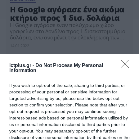
Η Google αγόρασε ένα ακόμα
κτήριο προς 1 δισ. δολάρια
Η Google αγόρασε έναν πολύχρωμο χώρο
γραφείων στο Λονδίνο προς 1 δισεκατομμύριο
δολάρια, ενώ αναμένει την ολοκλήρωση των
οικοδομικών εργασιών στα κεντρικά γραφεία
14.01.2022
της στο Ηνωμένο Βασίλειο που έχουν ήδη
καθυστερήσει πολύ. Ο κολοσσός του
διαδικτύου ανακοίνωσε ότι απέκτησε όλο το
ictplus.gr -
Do Not Process My Personal
κτίριο Central St. Giles, στο West End του
Information
Λονδίνου. Η Google σχεδιάζει να ανακαινίσει
[…]
If you wish to opt-out of the sale, sharing to third parties, or
processing of your personal or sensitive information for
targeted advertising by us, please use the below opt-out
section to confirm your selection. Please note that after your
opt-out request is processed you may continue seeing
interest-based ads based on personal information utilized by
us or personal information disclosed to third parties prior to
your opt-out. You may separately opt-out of the further
disclosure of your personal information by third parties on the