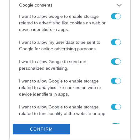
από την ΕΕ έργο “The
Google consents
Gaming Police”
ενισχύει την ασφάλεια
I want to allow Google to enable storage
31.07.2026
των παιδιών στο
related to advertising like cookies on web or
διαδίκτυο
device identifiers in apps.
ΑΑΔΕ: Διευκρινίσεις
για τα πρόστιμα σε
I want to allow my user data to be sent to
παραβάσεις που
Google for online advertising purposes.
αφορούν τους ΦΗΜ
31.07.2026
I want to allow Google to send me
personalized advertising.
Σ. Καλαφάτης: «Η
Τεχνητή Νοημοσύνη
δεν είναι απλώς μια
I want to allow Google to enable storage
νέα τεχνολογία, είναι
related to analytics like cookies on web or
31.07.2026
μια νέα βιομηχανική
device identifiers in apps.
επανάσταση»
Νέος οδηγός του ΕΚΤ
I want to allow Google to enable storage
για τη χρηματοδότηση
related to functionality of the website or app.
των ελληνικών
επιχειρήσεων στον
31.07.2026
I want to allow Google to enable storage
χώρο της άμυνας
CONFIRM
related to personalization.