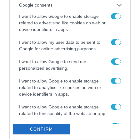
από την ΕΕ έργο “The
Google consents
Gaming Police”
ενισχύει την ασφάλεια
I want to allow Google to enable storage
31.07.2026
των παιδιών στο
related to advertising like cookies on web or
διαδίκτυο
device identifiers in apps.
ΑΑΔΕ: Διευκρινίσεις
για τα πρόστιμα σε
I want to allow my user data to be sent to
παραβάσεις που
Google for online advertising purposes.
αφορούν τους ΦΗΜ
31.07.2026
I want to allow Google to send me
personalized advertising.
Σ. Καλαφάτης: «Η
Τεχνητή Νοημοσύνη
δεν είναι απλώς μια
I want to allow Google to enable storage
νέα τεχνολογία, είναι
related to analytics like cookies on web or
31.07.2026
μια νέα βιομηχανική
device identifiers in apps.
επανάσταση»
Νέος οδηγός του ΕΚΤ
I want to allow Google to enable storage
για τη χρηματοδότηση
related to functionality of the website or app.
των ελληνικών
επιχειρήσεων στον
31.07.2026
I want to allow Google to enable storage
χώρο της άμυνας
CONFIRM
related to personalization.