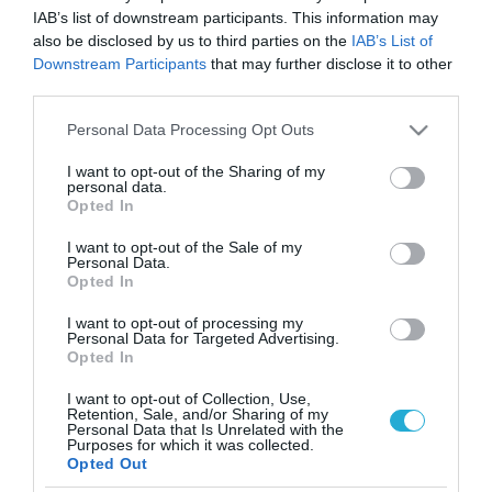
IAB’s list of downstream participants. This information may
also be disclosed by us to third parties on the
IAB’s List of
Downstream Participants
that may further disclose it to other
third parties.
Please note that this website/app uses one or more Google
Personal Data Processing Opt Outs
services and may gather and store information including but
not limited to your visit or usage behaviour. You may click to
I want to opt-out of the Sharing of my
personal data.
grant or deny consent to Google and its third-party tags to
Opted In
use your data for below specified purposes in below Google
consent section.
I want to opt-out of the Sale of my
Personal Data.
Opted In
I want to opt-out of processing my
Personal Data for Targeted Advertising.
Opted In
I want to opt-out of Collection, Use,
Retention, Sale, and/or Sharing of my
Personal Data that Is Unrelated with the
ΡΟΗ ΕΙΔΗΣΕΩΝ
Purposes for which it was collected.
Opted Out
Το χρηματοδοτούμενο