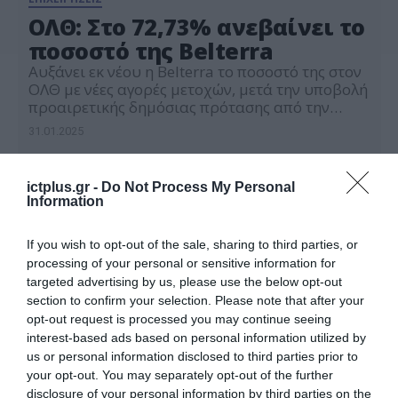
ΟΛΘ: Στο 72,73% ανεβαίνει το
ποσοστό της Belterra
Αυξάνει εκ νέου η Belterra το ποσοστό της στον
ΟΛΘ με νέες αγορές μετοχών, μετά την υποβολή
προαιρετικής δημόσιας πρότασης από την
LeonidSport. Το μερίδιο της εταιρείας
31.01.2025
συμφερόντων Ιβάν Σαββίδη στο λιμάνι της
Θεσσαλονίκης διαμορφώνεται πλέον σε 72,73%
σε όρους μετοχικού κεφαλαίου και
ictplus.gr -
Do Not Process My Personal
δικαιωμάτων ψήφου. Η ανακοίνωση της
Information
Belterra Σύμφωνα με τις διατάξεις του άρθρου
[…]
If you wish to opt-out of the sale, sharing to third parties, or
processing of your personal or sensitive information for
targeted advertising by us, please use the below opt-out
section to confirm your selection. Please note that after your
opt-out request is processed you may continue seeing
interest-based ads based on personal information utilized by
us or personal information disclosed to third parties prior to
your opt-out. You may separately opt-out of the further
disclosure of your personal information by third parties on the