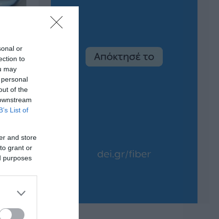
sonal or
ection to
ou may
 personal
out of the
 downstream
B’s List of
er and store
to grant or
ed purposes