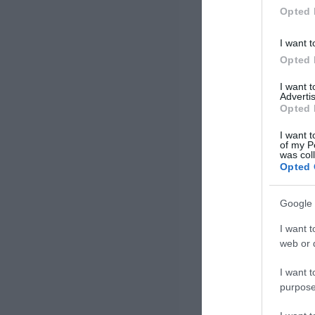
ολοκληρώθηκε και προέκυψαν
Opted 
συγκεκριμένα […]
I want t
Opted 
I want 
Advertis
Opted 
I want t
of my P
was col
Opted 
Google 
I want t
web or d
I want t
purpose