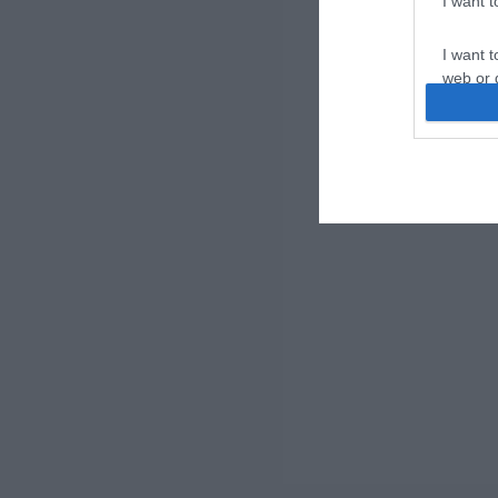
I want 
I want t
web or d
I want t
or app.
I want t
I want t
authenti