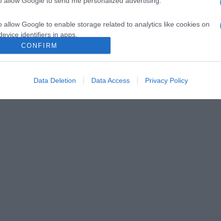
to allow Google to send me personalized advertising.
o allow Google to enable storage related to analytics like cookies on
evice identifiers in apps.
CONFIRM
o allow Google to enable storage related to functionality of the website
Data Deletion
Data Access
Privacy Policy
o allow Google to enable storage related to personalization.
o allow Google to enable storage related to security, including
cation functionality and fraud prevention, and other user protection.