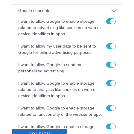
ΡΟΗ ΕΙΔΗΣΕΩΝ
Google consents
Το χρηματοδοτούμενο
από την ΕΕ έργο “The
I want to allow Google to enable storage
Gaming Police”
related to advertising like cookies on web or
ενισχύει την ασφάλεια
device identifiers in apps.
31.07.2026
των παιδιών στο
διαδίκτυο
I want to allow my user data to be sent to
ΑΑΔΕ: Διευκρινίσεις
Google for online advertising purposes.
για τα πρόστιμα σε
παραβάσεις που
I want to allow Google to send me
αφορούν τους ΦΗΜ
31.07.2026
personalized advertising.
Σ. Καλαφάτης: «Η
I want to allow Google to enable storage
Τεχνητή Νοημοσύνη
related to analytics like cookies on web or
δεν είναι απλώς μια
device identifiers in apps.
νέα τεχνολογία, είναι
31.07.2026
μια νέα βιομηχανική
I want to allow Google to enable storage
επανάσταση»
related to functionality of the website or app.
Νέος οδηγός του ΕΚΤ
για τη χρηματοδότηση
I want to allow Google to enable storage
των ελληνικών
related to personalization.