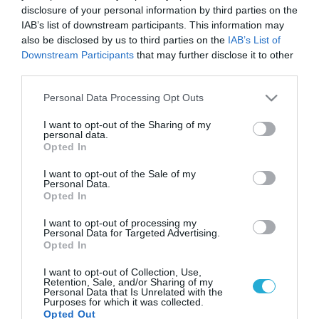
disclosure of your personal information by third parties on the
IAB’s list of downstream participants. This information may
also be disclosed by us to third parties on the
IAB’s List of
Downstream Participants
that may further disclose it to other
third parties.
Please note that this website/app uses one or more Google
Personal Data Processing Opt Outs
services and may gather and store information including but
not limited to your visit or usage behaviour. You may click to
I want to opt-out of the Sharing of my
personal data.
grant or deny consent to Google and its third-party tags to
Opted In
use your data for below specified purposes in below Google
consent section.
I want to opt-out of the Sale of my
Personal Data.
Opted In
I want to opt-out of processing my
Personal Data for Targeted Advertising.
Opted In
I want to opt-out of Collection, Use,
Retention, Sale, and/or Sharing of my
Personal Data that Is Unrelated with the
Purposes for which it was collected.
Opted Out