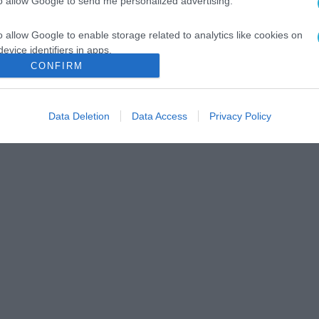
to allow Google to send me personalized advertising.
o allow Google to enable storage related to analytics like cookies on
evice identifiers in apps.
CONFIRM
o allow Google to enable storage related to functionality of the website
Data Deletion
Data Access
Privacy Policy
o allow Google to enable storage related to personalization.
o allow Google to enable storage related to security, including
cation functionality and fraud prevention, and other user protection.