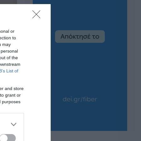
sonal or
ection to
ou may
 personal
out of the
 downstream
B’s List of
er and store
to grant or
ed purposes