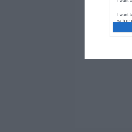
I want 
I want t
web or d
I want t
or app.
I want t
I want t
authenti