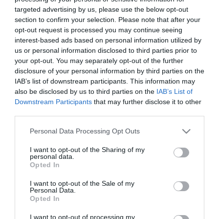
targeted advertising by us, please use the below opt-out
ΟΙΚΟΝΟΜΙΑ
section to confirm your selection. Please note that after your
Χρ. Σταϊκούρας: Προχωρήσαμε
opt-out request is processed you may continue seeing
στην αναμόρφωση, την ενίσχυση
interest-based ads based on personal information utilized by
us or personal information disclosed to third parties prior to
και τον εκσυγχρονισμό της
your opt-out. You may separately opt-out of the further
Εταιρικής Διακυβέρνησης
disclosure of your personal information by third parties on the
26.05.2021
IAB’s list of downstream participants. This information may
also be disclosed by us to third parties on the
IAB’s List of
Downstream Participants
that may further disclose it to other
third parties.
Please note that this website/app uses one or more Google
Personal Data Processing Opt Outs
services and may gather and store information including but
not limited to your visit or usage behaviour. You may click to
I want to opt-out of the Sharing of my
personal data.
grant or deny consent to Google and its third-party tags to
Opted In
use your data for below specified purposes in below Google
consent section.
I want to opt-out of the Sale of my
Personal Data.
Opted In
I want to opt-out of processing my