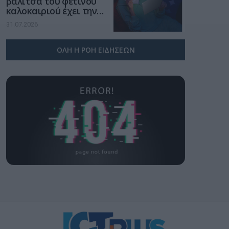
βαλίτσα του φετινού
καλοκαιριού έχει την
υπογραφή της Xiaomi
31.07.2026
ΟΛΗ Η ΡΟΗ ΕΙΔΗΣΕΩΝ