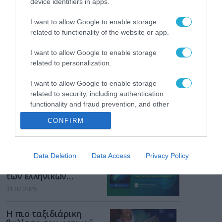
device identifiers in apps.
Gaming Police”
ενισχύει την ασφάλεια
31.07.2026
I want to allow Google to enable storage
των παιδιών στο
related to functionality of the website or app.
διαδίκτυο
ΑΑΔΕ: Διευκρινίσεις
για τα πρόστιμα σε
I want to allow Google to enable storage
παραβάσεις που
related to personalization.
αφορούν τους ΦΗΜ
31.07.2026
I want to allow Google to enable storage
related to security, including authentication
Σ. Καλαφάτης: «Η
functionality and fraud prevention, and other
Τεχνητή Νοημοσύνη
user protection.
δεν είναι απλώς μια
CONFIRM
νέα τεχνολογία, είναι
31.07.2026
μια νέα βιομηχανική
επανάσταση»
Νέος οδηγός του ΕΚΤ
Data Deletion
Data Access
Privacy Policy
για τη χρηματοδότηση
των ελληνικών
επιχειρήσεων στον
31.07.2026
χώρο της άμυνας
Η πιο ταξιδιάρικη