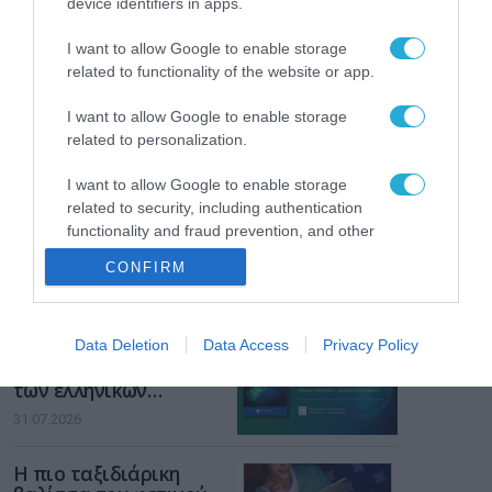
device identifiers in apps.
Gaming Police”
ενισχύει την ασφάλεια
31.07.2026
I want to allow Google to enable storage
των παιδιών στο
related to functionality of the website or app.
διαδίκτυο
ΑΑΔΕ: Διευκρινίσεις
για τα πρόστιμα σε
I want to allow Google to enable storage
παραβάσεις που
related to personalization.
αφορούν τους ΦΗΜ
31.07.2026
I want to allow Google to enable storage
related to security, including authentication
Σ. Καλαφάτης: «Η
functionality and fraud prevention, and other
Τεχνητή Νοημοσύνη
user protection.
δεν είναι απλώς μια
CONFIRM
νέα τεχνολογία, είναι
31.07.2026
μια νέα βιομηχανική
επανάσταση»
Νέος οδηγός του ΕΚΤ
Data Deletion
Data Access
Privacy Policy
για τη χρηματοδότηση
των ελληνικών
επιχειρήσεων στον
31.07.2026
χώρο της άμυνας
Η πιο ταξιδιάρικη