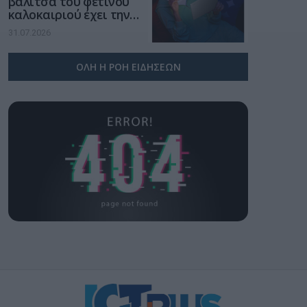
βαλίτσα του φετινού
καλοκαιριού έχει την
υπογραφή της Xiaomi
31.07.2026
ΟΛΗ Η ΡΟΗ ΕΙΔΗΣΕΩΝ