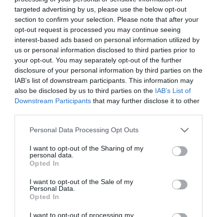
targeted advertising by us, please use the below opt-out
section to confirm your selection. Please note that after your
ΕΠΙΧΕΙΡΗΣΕΙΣ
opt-out request is processed you may continue seeing
Η Byte έκανε αποδεκτή την
interest-based ads based on personal information utilized by
us or personal information disclosed to third parties prior to
πρόταση εξαγοράς της Ideal
your opt-out. You may separately opt-out of the further
disclosure of your personal information by third parties on the
01.09.2022
IAB’s list of downstream participants. This information may
also be disclosed by us to third parties on the
IAB’s List of
Downstream Participants
that may further disclose it to other
third parties.
Please note that this website/app uses one or more Google
Personal Data Processing Opt Outs
services and may gather and store information including but
not limited to your visit or usage behaviour. You may click to
I want to opt-out of the Sharing of my
personal data.
grant or deny consent to Google and its third-party tags to
Opted In
use your data for below specified purposes in below Google
consent section.
I want to opt-out of the Sale of my
Personal Data.
Opted In
I want to opt-out of processing my