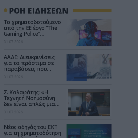
ΡΟΗ ΕΙΔΗΣΕΩΝ
Το χρηματοδοτούμενο
από την ΕΕ έργο “The
Gaming Police”
ενισχύει την ασφάλεια
31.07.2026
των παιδιών στο
διαδίκτυο
ΑΑΔΕ: Διευκρινίσεις
για τα πρόστιμα σε
παραβάσεις που
αφορούν τους ΦΗΜ
31.07.2026
Σ. Καλαφάτης: «Η
Τεχνητή Νοημοσύνη
δεν είναι απλώς μια
νέα τεχνολογία, είναι
31.07.2026
μια νέα βιομηχανική
επανάσταση»
Νέος οδηγός του ΕΚΤ
για τη χρηματοδότηση