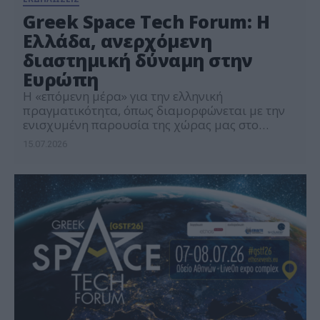
Greek Space Tech Forum: Η
Ελλάδα, ανερχόμενη
διαστημική δύναμη στην
Ευρώπη
Η «επόμενη μέρα» για την ελληνική
πραγματικότητα, όπως διαμορφώνεται με την
ενισχυμένη παρουσία της χώρας μας στο
Διάστημα, βρέθηκε στο επίκεντρο του Greek
15.07.2026
Space Tech Forum 2026 – #gstf26, που
πραγματοποιήθηκε με μεγάλη επιτυχία και
μαζική συμμετοχή. Το Forum συγκέντρωσε
στελέχη της δημόσιας διοίκησης και του
ελληνικού επιχειρηματικού οικοσυστήματος
στη διαστημική αγορά, που ανέλυσαν τις […]