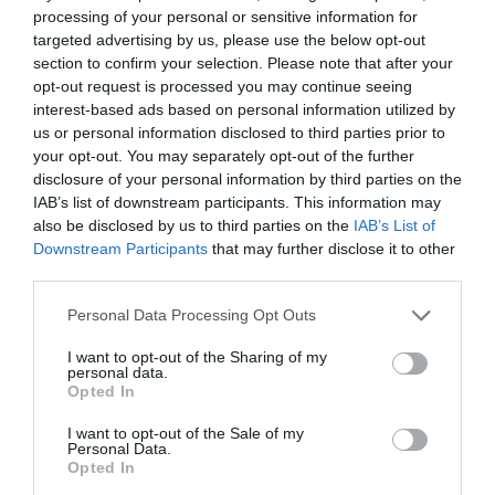
οικοσύστημα είναι εδώ
processing of your personal or sensitive information for
targeted advertising by us, please use the below opt-out
26.03.2024
section to confirm your selection. Please note that after your
opt-out request is processed you may continue seeing
interest-based ads based on personal information utilized by
us or personal information disclosed to third parties prior to
your opt-out. You may separately opt-out of the further
disclosure of your personal information by third parties on the
IAB’s list of downstream participants. This information may
also be disclosed by us to third parties on the
IAB’s List of
Downstream Participants
that may further disclose it to other
third parties.
Please note that this website/app uses one or more Google
Personal Data Processing Opt Outs
services and may gather and store information including but
ΕΠΙΧΕΙΡΗΣΕΙΣ
not limited to your visit or usage behaviour. You may click to
I want to opt-out of the Sharing of my
personal data.
Εξελιγμένη διαστημική
grant or deny consent to Google and its third-party tags to
Opted In
use your data for below specified purposes in below Google
τεχνολογία και πυροσβεστικά
consent section.
I want to opt-out of the Sale of my
drones από ελληνικές εταιρείες
Personal Data.
Opted In
25.10.2023