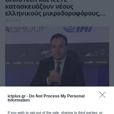
κατασκευάζουν νέους
ελληνικούς μικροδορυφόρους,
αξίας 55 εκατ. ευρώ
05.09.2024
ΕΚΔΗΛΩΣΕΙΣ
ictplus.gr -
Do Not Process My Personal
Greek Space Tech Forum 2024 –
Information
Το ελληνικό διαστημικό
If you wish to opt-out of the sale, sharing to third parties, or