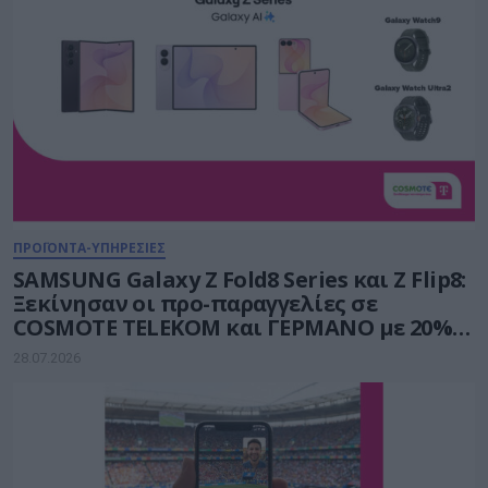
ΠΡΟΪΟΝΤΑ-ΥΠΗΡΕΣΙΕΣ
SAMSUNG Galaxy Z Fold8 Series και Ζ Flip8:
Ξεκίνησαν οι προ-παραγγελίες σε
COSMOTE TELEKOM και ΓΕΡΜΑΝΟ με 20%
payzy cashback
28.07.2026