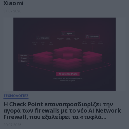
Xiaomi
31.07.2026
ΤΕΧΝΟΛΟΓΙΕΣ
Η Check Point επαναπροσδιορίζει την
αγορά των firewalls με το νέο AI Network
Firewall, που εξαλείφει τα «τυφλά
σημεία» της Τεχνητής Νοημοσύνης σε
30.07.2026