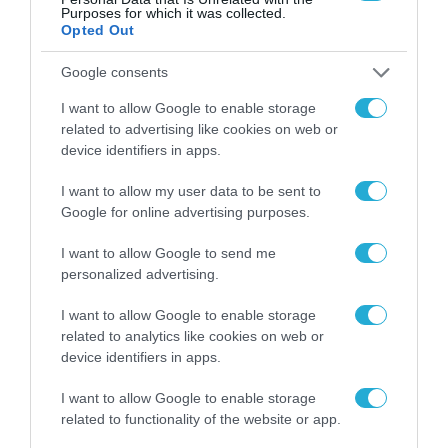
Purposes for which it was collected.
ΡΟΗ ΕΙΔΗΣΕΩΝ
Opted Out
Το χρηματοδοτούμενο
Google consents
από την ΕΕ έργο “The
Gaming Police”
I want to allow Google to enable storage
ενισχύει την ασφάλεια
related to advertising like cookies on web or
31.07.2026
των παιδιών στο
device identifiers in apps.
διαδίκτυο
ΑΑΔΕ: Διευκρινίσεις
I want to allow my user data to be sent to
για τα πρόστιμα σε
Google for online advertising purposes.
παραβάσεις που
αφορούν τους ΦΗΜ
31.07.2026
I want to allow Google to send me
personalized advertising.
Σ. Καλαφάτης: «Η
Τεχνητή Νοημοσύνη
I want to allow Google to enable storage
δεν είναι απλώς μια
related to analytics like cookies on web or
νέα τεχνολογία, είναι
device identifiers in apps.
31.07.2026
μια νέα βιομηχανική
επανάσταση»
I want to allow Google to enable storage
Νέος οδηγός του ΕΚΤ
related to functionality of the website or app.
για τη χρηματοδότηση