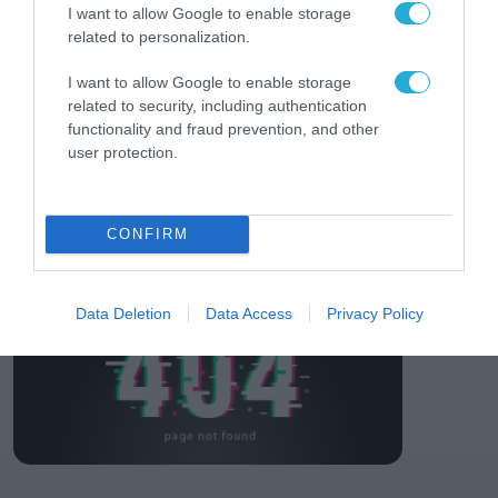
των ελληνικών
I want to allow Google to enable storage
επιχειρήσεων στον
31.07.2026
related to personalization.
χώρο της άμυνας
I want to allow Google to enable storage
Η πιο ταξιδιάρικη
βαλίτσα του φετινού
related to security, including authentication
καλοκαιριού έχει την
functionality and fraud prevention, and other
υπογραφή της Xiaomi
user protection.
31.07.2026
ΟΛΗ Η ΡΟΗ ΕΙΔΗΣΕΩΝ
CONFIRM
Data Deletion
Data Access
Privacy Policy