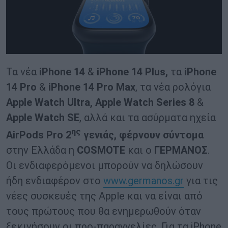
Τα νέα
iPhone 14
&
iPhone 14 Plus,
τα
iPhone
14 Pro
&
iPhone 14 Pro Max
, τα νέα ρολόγια
Apple Watch Ultra, Apple Watch Series 8
&
Apple Watch SE
, αλλά και τα ασύρματα ηχεία
ης
AirPods Pro 2
γενιάς,
φέρνουν σύντομα
στην Ελλάδα η
COSMOTE
και ο
ΓΕΡΜΑΝΟΣ
.
Οι ενδιαφερόμενοι μπορούν να δηλώσουν
ήδη ενδιαφέρον στο
www.germanos.gr
για τις
νέες συσκευές της Apple και να είναι από
τους πρώτους που θα ενημερωθούν όταν
ξεκινήσουν οι προ-παραγγελίες. Για τα iPhone