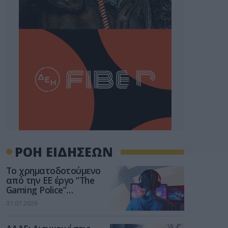
ΡΟΗ ΕΙΔΗΣΕΩΝ
Το χρηματοδοτούμενο
από την ΕΕ έργο “The
Gaming Police”
ενισχύει την ασφάλεια
31.07.2026
των παιδιών στο
διαδίκτυο