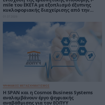
mile του ΕΚΕΤΑ με εξοπλισμό έξυπνης
κυκλοφοριακής διαχείρισης από την
Ένωση Εταιρειών DOTSOFT-EUR.ELEC
01.07.2026
ΨΗΦΙΑΚΟΣ ΜΕΤΑΣΧΗΜΑΤΙΣΜΟΣ
Η SPAN και η Cosmos Business Systems
αναλαμβάνουν έργο ψηφιακής
αναβάθμισης για τον ΕΟΠΥΥ