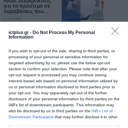
ΑΑΔΕ: Διευκρινίσεις
για τα πρόστιμα σε
παραβάσεις που
αφορούν τους ΦΗΜ
31.07.2026
Σ. Καλαφάτης: «Η
ictplus.gr -
Do Not Process My Personal
Information
Τεχνητή Νοημοσύνη
δεν είναι απλώς μια
νέα τεχνολογία, είναι
If you wish to opt-out of the sale, sharing to third parties, or
31.07.2026
μια νέα βιομηχανική
processing of your personal or sensitive information for
επανάσταση»
targeted advertising by us, please use the below opt-out
Νέος οδηγός του ΕΚΤ
section to confirm your selection. Please note that after your
για τη χρηματοδότηση
opt-out request is processed you may continue seeing
των ελληνικών
επιχειρήσεων στον
interest-based ads based on personal information utilized by
31.07.2026
χώρο της άμυνας
us or personal information disclosed to third parties prior to
your opt-out. You may separately opt-out of the further
Η πιο ταξιδιάρικη
disclosure of your personal information by third parties on the
βαλίτσα του φετινού
IAB’s list of downstream participants. This information may
καλοκαιριού έχει την
also be disclosed by us to third parties on the
IAB’s List of
υπογραφή της Xiaomi
31.07.2026
Downstream Participants
that may further disclose it to other
third parties.