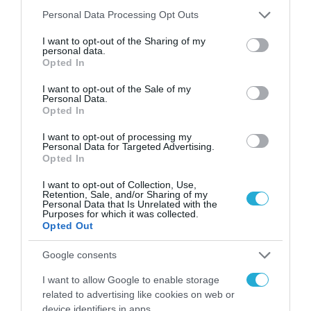
ΟΛΗ Η ΡΟΗ ΕΙΔΗΣΕΩΝ
Please note that this website/app uses one or more Google
Personal Data Processing Opt Outs
services and may gather and store information including but
not limited to your visit or usage behaviour. You may click to
I want to opt-out of the Sharing of my
personal data.
grant or deny consent to Google and its third-party tags to
Opted In
use your data for below specified purposes in below Google
consent section.
I want to opt-out of the Sale of my
Personal Data.
Opted In
I want to opt-out of processing my
Personal Data for Targeted Advertising.
Opted In
I want to opt-out of Collection, Use,
Retention, Sale, and/or Sharing of my
Personal Data that Is Unrelated with the
Purposes for which it was collected.
Opted Out
ΕΡΓΑ - ΕΓΚΑΤΑΣΤΑΣΕΙΣ
Google consents
I want to allow Google to enable storage
related to advertising like cookies on web or
device identifiers in apps.