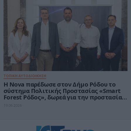
ΤΟΠΙΚΗ ΑΥΤΟΔΙΟΙΚΗΣΗ
Η Nova παρέδωσε στον Δήμο Ρόδου το
σύστημα Πολιτικής Προστασίας «Smart
Forest Ρόδος», δωρεά για την προστασία
και την ανθεκτικότητα του φυσικού
19.06.2026
περιβάλλοντος