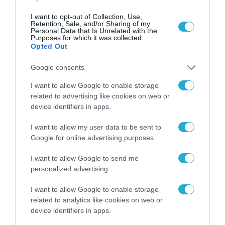
για τα πρόστιμα σε
παραβάσεις που
I want to opt-out of Collection, Use,
αφορούν τους ΦΗΜ
Retention, Sale, and/or Sharing of my
31.07.2026
Personal Data that Is Unrelated with the
Purposes for which it was collected.
Opted Out
Σ. Καλαφάτης: «Η
Τεχνητή Νοημοσύνη
δεν είναι απλώς μια
Google consents
νέα τεχνολογία, είναι
31.07.2026
μια νέα βιομηχανική
I want to allow Google to enable storage
επανάσταση»
related to advertising like cookies on web or
Νέος οδηγός του ΕΚΤ
device identifiers in apps.
για τη χρηματοδότηση
των ελληνικών
I want to allow my user data to be sent to
επιχειρήσεων στον
Google for online advertising purposes.
31.07.2026
χώρο της άμυνας
I want to allow Google to send me
Η πιο ταξιδιάρικη
personalized advertising.
βαλίτσα του φετινού
καλοκαιριού έχει την
I want to allow Google to enable storage
υπογραφή της Xiaomi
31.07.2026
related to analytics like cookies on web or
device identifiers in apps.
ΟΛΗ Η ΡΟΗ ΕΙΔΗΣΕΩΝ