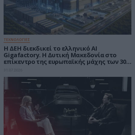
ΤΕΧΝΟΛΟΓΙΕΣ
Η ΔΕΗ διεκδικεί το ελληνικό AI
Gigafactory. Η Δυτική Μακεδονία στο
επίκεντρο της ευρωπαϊκής μάχης των 30
δισ. ευρώ για την Τεχνητή Νοημοσύνη
31.07.2026