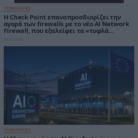
ΤΕΧΝΟΛΟΓΙΕΣ
Η Check Point επαναπροσδιορίζει την
αγορά των firewalls με το νέο AI Network
Firewall, που εξαλείφει τα «τυφλά
σημεία» της Τεχνητής Νοημοσύνης σε
30.07.2026
κάθε δίκτυο
ΤΕΧΝΟΛΟΓΙΕΣ