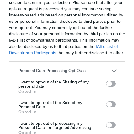
section to confirm your selection. Please note that after your
opt-out request is processed you may continue seeing
interest-based ads based on personal information utilized by
us or personal information disclosed to third parties prior to
your opt-out. You may separately opt-out of the further
disclosure of your personal information by third parties on the
IAB’s list of downstream participants. This information may
also be disclosed by us to third parties on the
IAB’s List of
Downstream Participants
that may further disclose it to other
third parties.
Please note that this website/app uses one or more Google
Personal Data Processing Opt Outs
services and may gather and store information including but
ΡΟΗ ΕΙΔΗΣΕΩΝ
not limited to your visit or usage behaviour. You may click to
I want to opt-out of the Sharing of my
personal data.
grant or deny consent to Google and its third-party tags to
Opted In
Το χρηματοδοτούμενο
use your data for below specified purposes in below Google
από την ΕΕ έργο “The
consent section.
I want to opt-out of the Sale of my
Gaming Police”
Personal Data.
ενισχύει την ασφάλεια
Opted In
31.07.2026
των παιδιών στο
διαδίκτυο
I want to opt-out of processing my
Personal Data for Targeted Advertising.
ΑΑΔΕ: Διευκρινίσεις
Opted In