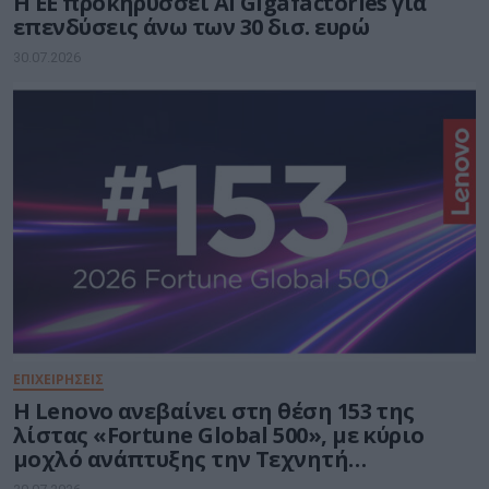
Η ΕΕ προκηρύσσει AI Gigafactories για
επενδύσεις άνω των 30 δισ. ευρώ
30.07.2026
ΕΠΙΧΕΙΡΗΣΕΙΣ
Η Lenovo ανεβαίνει στη θέση 153 της
λίστας «Fortune Global 500», με κύριο
μοχλό ανάπτυξης την Τεχνητή
Νοημοσύνη