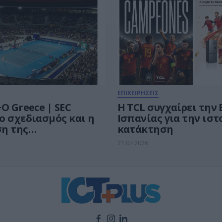
νίδια
ΕΠΙΧΕΙΡΗΣΕΙΣ
O Greece | SEC
Η TCL συγχαίρει την 
ο σχεδιασμός και η
Ισπανίας για την ιστ
η της
κατάκτηση
νιακής στρατηγικής
21.07.2026
a Pharmaceuticals
pen WTA 250