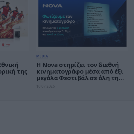
MEDIA
Εθνική
Η Nova στηρίζει τον διεθνή
ορική της
κινηματογράφο μέσα από έξι
μεγάλα Φεστιβάλ σε όλη τη
χώρα
10.07.2026