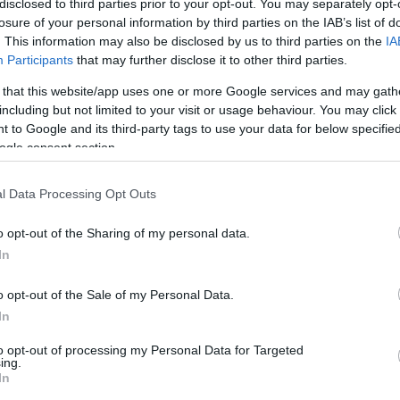
disclosed to third parties prior to your opt-out. You may separately opt-
losure of your personal information by third parties on the IAB’s list of
. This information may also be disclosed by us to third parties on the
IA
Participants
that may further disclose it to other third parties.
 that this website/app uses one or more Google services and may gath
including but not limited to your visit or usage behaviour. You may click 
 to Google and its third-party tags to use your data for below specifi
ogle consent section.
 που αναμένεται να καταθέσει προσφορά για τα
ς, ύστερα από την απόφαση της ΕΠΟ να κηρύξε
l Data Processing Opt Outs
ς της ΕΠΟ, ήταν η άρνηση της Nova να καταθέσε
όνη της την Cosmote στην διεκδίκηση τους.
o opt-out of the Sharing of my personal data.
In
 εγγυητικής επιστολής από την Nova η οποία ή
o opt-out of the Sale of my Personal Data.
αθέσει πρόταση για τα τηλεοπτικά δικαιώματα 
In
είλεται σε καθυστέρηση λόγω των οικονομικών
to opt-out of processing my Personal Data for Targeted
 τα παροδικά τότε προβλήματα, η διοικηση της
ing.
In
επιστολή θα κατατίθετο σε σύντομο χρονικό