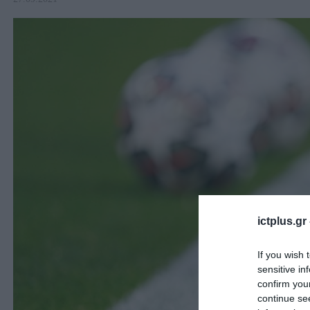
ictplus.gr
If you wish 
sensitive in
confirm you
continue se