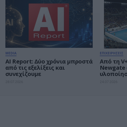
τηλεπαιχ
MEDIA
ΕΠΙΧΕΙΡΗΣΕΙΣ
AI Report: Δύο χρόνια μπροστά
Από τη V+
από τις εξελίξεις και
Newgate 
συνεχίζουμε
υλοποίησ
επικοινω
28.07.2026
24.07.2026
του Vand
Athens O