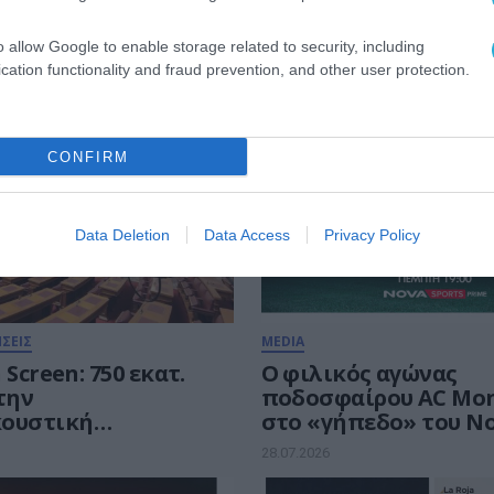
o allow Google to enable storage related to security, including
cation functionality and fraud prevention, and other user protection.
CONFIRM
Data Deletion
Data Access
Privacy Policy
ΣΕΙΣ
MEDIA
 Screen: 750 εκατ.
Ο φιλικός αγώνας
την
ποδοσφαίρου AC Mon
κουστική
στο «γήπεδο» του No
ία.
28.07.2026
οτούνται και τα