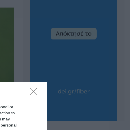
sonal or
ection to
ou may
 personal