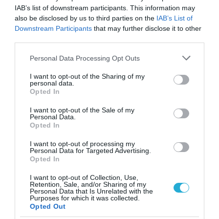
των ελληνικών
IAB’s list of downstream participants. This information may
επιχειρήσεων στον
also be disclosed by us to third parties on the
IAB’s List of
31.07.2026
χώρο της άμυνας
Downstream Participants
that may further disclose it to other
third parties.
Η πιο ταξιδιάρικη
βαλίτσα του φετινού
Please note that this website/app uses one or more Google
Personal Data Processing Opt Outs
καλοκαιριού έχει την
services and may gather and store information including but
υπογραφή της Xiaomi
31.07.2026
not limited to your visit or usage behaviour. You may click to
I want to opt-out of the Sharing of my
personal data.
grant or deny consent to Google and its third-party tags to
Opted In
use your data for below specified purposes in below Google
ΟΛΗ Η ΡΟΗ ΕΙΔΗΣΕΩΝ
consent section.
I want to opt-out of the Sale of my
Personal Data.
Opted In
I want to opt-out of processing my
Personal Data for Targeted Advertising.
Opted In
I want to opt-out of Collection, Use,
Retention, Sale, and/or Sharing of my
Personal Data that Is Unrelated with the
Purposes for which it was collected.
Opted Out