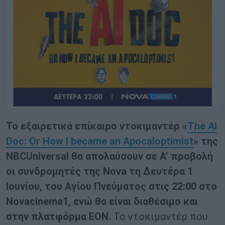
Το εξαιρετικά επίκαιρο ντοκιμαντέρ «
The
AI
Doc
:
Or
How
I
became
an
Apocaloptimist
» της
NBCUniversal
θα απολαύσουν σε Α’ προβολή
οι συνδρομητές της
Nova
τη Δευτέρα 1
Ιουνίου, του Αγίου Πνεύματος στις 22:00 στο
Novacinema
1, ενώ θα είναι διαθέσιμο και
στην πλατφόρμα ΕΟΝ.
To ντοκιμαντέρ που