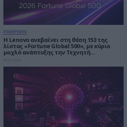
ΕΠΙΧΕΙΡΗΣΕΙΣ
Η Lenovo ανεβαίνει στη θέση 153 της
λίστας «Fortune Global 500», με κύριο
μοχλό ανάπτυξης την Τεχνητή
Νοημοσύνη
30.07.2026