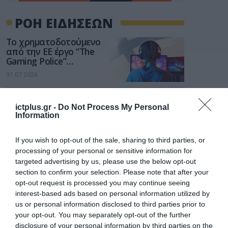
ΡΟΗ ΕΙΔΗΣΕΩΝ
Το χρηματοδοτούμενο
από την ΕΕ έργο “The
Gaming Police”
ενισχύει την ασφάλεια
31.07.2026
των παιδιών στο
διαδίκτυο
ΑΑΔΕ: Διευκρινίσεις
ictplus.gr -
Do Not Process My Personal
για τα πρόστιμα σε
Information
παραβάσεις που
αφορούν τους ΦΗΜ
31.07.2026
If you wish to opt-out of the sale, sharing to third parties, or
processing of your personal or sensitive information for
Σ. Καλαφάτης: «Η
targeted advertising by us, please use the below opt-out
Τεχνητή Νοημοσύνη
section to confirm your selection. Please note that after your
δεν είναι απλώς μια
opt-out request is processed you may continue seeing
νέα τεχνολογία, είναι
31.07.2026
interest-based ads based on personal information utilized by
μια νέα βιομηχανική
επανάσταση»
us or personal information disclosed to third parties prior to
Νέος οδηγός του ΕΚΤ
your opt-out. You may separately opt-out of the further
για τη χρηματοδότηση
disclosure of your personal information by third parties on the