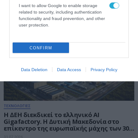
νέα βιομηχανική επανάσταση»
I want to allow Google to enable storage
related to security, including authentication
31.07.2026
functionality and fraud prevention, and other
user protection.
CONFIRM
Data Deletion
Data Access
Privacy Policy
ΤΕΧΝΟΛΟΓΙΕΣ
Η ΔΕΗ διεκδικεί το ελληνικό AI
Gigafactory. Η Δυτική Μακεδονία στο
επίκεντρο της ευρωπαϊκής μάχης των 30
δισ. ευρώ για την Τεχνητή Νοημοσύνη
31.07.2026