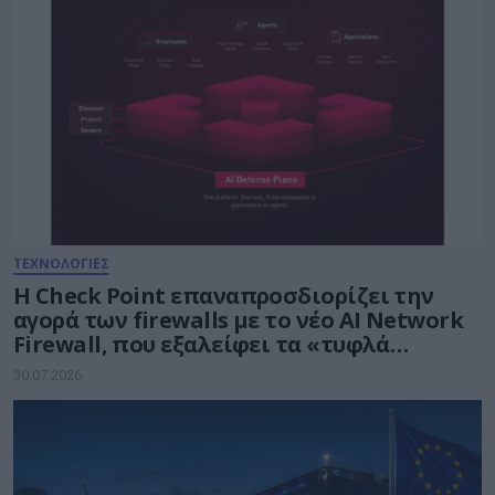
ΤΕΧΝΟΛΟΓΙΕΣ
Η Check Point επαναπροσδιορίζει την
αγορά των firewalls με το νέο AI Network
Firewall, που εξαλείφει τα «τυφλά
σημεία» της Τεχνητής Νοημοσύνης σε
30.07.2026
κάθε δίκτυο