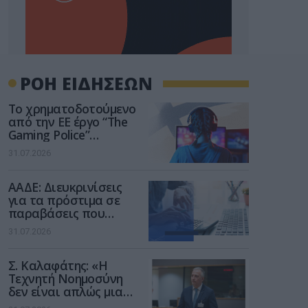
ΡΟΗ ΕΙΔΗΣΕΩΝ
Το χρηματοδοτούμενο
από την ΕΕ έργο “The
Gaming Police”
ενισχύει την ασφάλεια
31.07.2026
των παιδιών στο
διαδίκτυο
ΑΑΔΕ: Διευκρινίσεις
για τα πρόστιμα σε
παραβάσεις που
αφορούν τους ΦΗΜ
31.07.2026
Σ. Καλαφάτης: «Η
Τεχνητή Νοημοσύνη
δεν είναι απλώς μια
νέα τεχνολογία, είναι