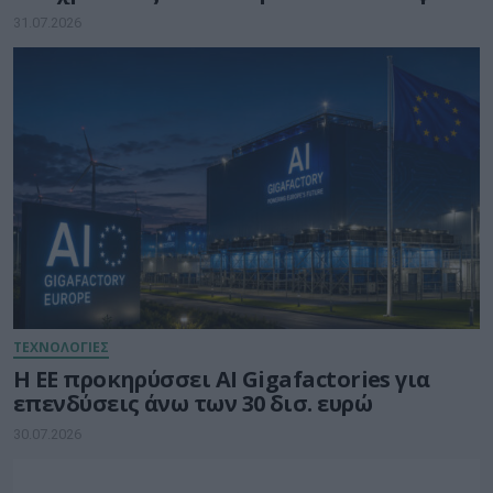
για τους καταναλωτές
31.07.2026
ΤΕΧΝΟΛΟΓΙΕΣ
Η ΕΕ προκηρύσσει AI Gigafactories για
επενδύσεις άνω των 30 δισ. ευρώ
30.07.2026