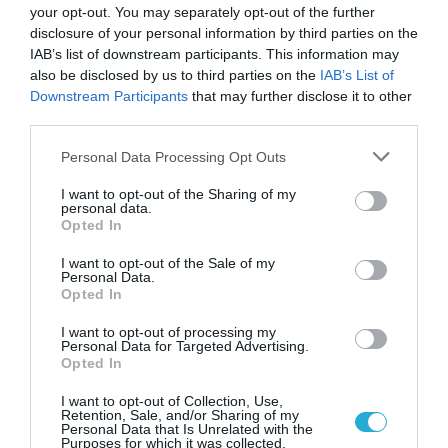
ότι ο ανταγωνισμός λειτουργεί. Αυτό είναι
your opt-out. You may separately opt-out of the further
καλό για τους καταναλωτές, καλό για τις
disclosure of your personal information by third parties on the
IAB’s list of downstream participants. This information may
επιχειρήσεις και καλό για την ψηφιακή
also be disclosed by us to third parties on the
IAB’s List of
καινοτομία. Το μήνυμά μας είναι σαφές: η ΕΕ
Downstream Participants
that may further disclose it to other
third parties.
θα επιβάλει τους κανόνες της κοινωνικής
οικονομίας της αγοράς και στον ψηφιακό
Please note that this website/app uses one or more Google
Personal Data Processing Opt Outs
services and may gather and store information including but
τομέα, πράγμα που σημαίνει ότι οι
not limited to your visit or usage behaviour. You may click to
I want to opt-out of the Sharing of my
personal data.
νομοθέτες υπαγορεύουν τους κανόνες του
grant or deny consent to Google and its third-party tags to
Opted In
use your data for below specified purposes in below Google
ανταγωνισμού και όχι οι γίγαντες της
consent section.
I want to opt-out of the Sale of my
ψηφιακής αγοράς».
Personal Data.
Opted In
Επόμενα βήματα
I want to opt-out of processing my
Personal Data for Targeted Advertising.
Το κείμενο που εγκρίθηκε σήμερα καθορίζει
Opted In
τις θέσεις του Ευρωπαϊκού Κοινοβουλίου
I want to opt-out of Collection, Use,
κατά τις προσεχείς διαπραγματεύσεις με τις
Retention, Sale, and/or Sharing of my
Personal Data that Is Unrelated with the
κυβερνήσεις των κρατών μελών. Σύμφωνα
Purposes for which it was collected.