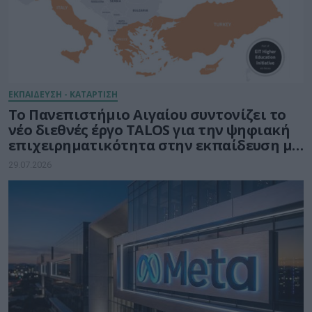
ΕΚΠΑΙΔΕΥΣΗ - ΚΑΤΑΡΤΙΣΗ
Το Πανεπιστήμιο Αιγαίου συντονίζει το
νέο διεθνές έργο TALOS για την ψηφιακή
επιχειρηματικότητα στην εκπαίδευση με
τη δύναμη της Τεχνητής Νοημοσύνης
29.07.2026