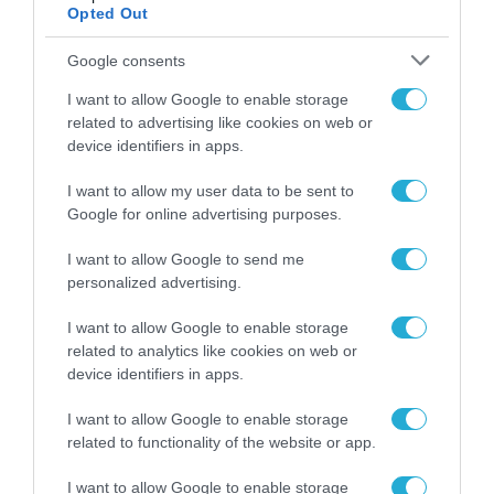
Opted Out
με τον προγραμματισμό, οι
διαπραγματεύσεις αναμένεται να ξεκινήσουν
Google consents
το πρώτο εξάμηνο του 2022, στο πλαίσιο της
I want to allow Google to enable storage
related to advertising like cookies on web or
Γαλλικής Προεδρίας του Συμβουλίου της ΕΕ.
device identifiers in apps.
Η παράλληλη
πράξη για τις ψηφιακές
υπηρεσίες
αποτελεί μια πρόταση-ομπρέλα
I want to allow my user data to be sent to
Google for online advertising purposes.
με σκοπό τη θέσπιση κανόνων για τις
διαδικτυακές πλατφόρμες, η οποία αφορά,
I want to allow Google to send me
personalized advertising.
μεταξύ άλλων, το παράνομο περιεχόμενο και
τους αλγόριθμους. Αναμένεται να τεθεί σε
I want to allow Google to enable storage
related to analytics like cookies on web or
ψηφοφορία στην ολομέλεια τον Ιανουάριο.
device identifiers in apps.
I want to allow Google to enable storage
related to functionality of the website or app.
I want to allow Google to enable storage