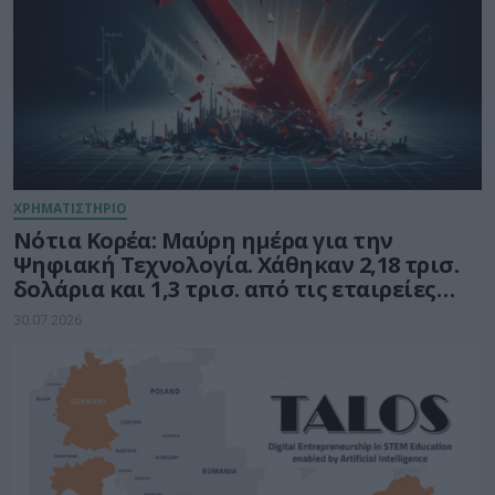
ΧΡΗΜΑΤΙΣΤΗΡΙΟ
Νότια Κορέα: Μαύρη ημέρα για την
Ψηφιακή Τεχνολογία. Χάθηκαν 2,18 τρισ.
δολάρια και 1,3 τρισ. από τις εταιρείες
ημιαγωγών
30.07.2026