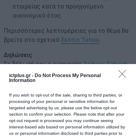
εταιρείας κατά το προηγούμενο
οικονομικό έτος.
Περισσότερες λεπτομέρειες για το θέμα θα
βρείτε στο σχετικό
δελτίο Τύπου
.
Δηλώσεις
Σε δήλωσή του ο εισηγητής
Andreas Schwab
(ΕΛΚ, Γερμανία) ανέφερε: «Η σημερινή
ictplus.gr -
Do Not Process My Personal
Information
έγκριση της διαπραγματευτικής μας εντολής
στέλνει ένα ηχηρό μήνυμα: το Ευρωπαϊκό
If you wish to opt-out of the sale, sharing to third parties, or
Κοινοβούλιο τάσσεται κατά των αθέμιτων
processing of your personal or sensitive information for
targeted advertising by us, please use the below opt-out
πρακτικών που χρησιμοποιούνται από τους
section to confirm your selection. Please note that after your
ψηφιακούς κολοσσούς. Θα διασφαλίσουμε
opt-out request is processed you may continue seeing
ότι οι ψηφιακές αγορές είναι ανοικτές και
interest-based ads based on personal information utilized by
us or personal information disclosed to third parties prior to