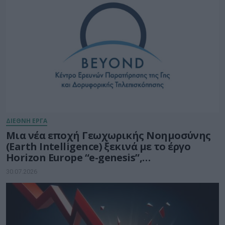
ΔΙΕΘΝΗ ΕΡΓΑ
Μια νέα εποχή Γεωχωρικής Νοημοσύνης
(Earth Intelligence) ξεκινά με το έργο
Horizon Europe “e-genesis”,
προϋπολογισμού 7,5 εκατ. ευρώ
30.07.2026