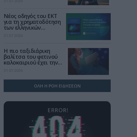
31.07.2026
μια νέα βιομηχανική
επανάσταση»
Νέος οδηγός του ΕΚΤ
για τη χρηματοδότηση
των ελληνικών
επιχειρήσεων στον
31.07.2026
χώρο της άμυνας
Η πιο ταξιδιάρικη
βαλίτσα του φετινού
καλοκαιριού έχει την
υπογραφή της Xiaomi
31.07.2026
ΟΛΗ Η ΡΟΗ ΕΙΔΗΣΕΩΝ